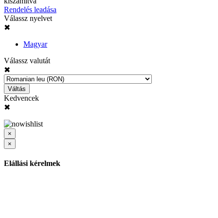
kiszámítva
Rendelés leadása
Válassz nyelvet
✖
Magyar
Válassz valutát
✖
Váltás
Kedvencek
✖
×
×
Elállási kérelmek