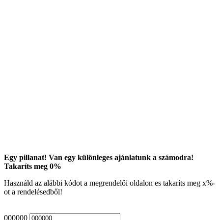
Egy pillanat! Van egy különleges ajánlatunk a számodra!
Takaríts meg
0
%
Használd az alábbi kódot a megrendelői oldalon es takaríts meg
x
%-
ot a rendelésedből!
000000