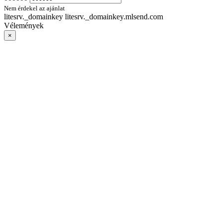
Nem érdekel az ajánlat
litesrv._domainkey litesrv._domainkey.mlsend.com
Vélemények
×