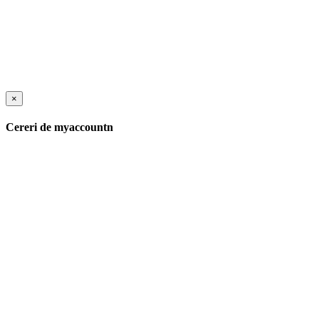
×
Cereri de myaccountn