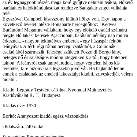
az év legnagyobb részét, maga köré gyűjtve délutáni teákra, előkelő
barátait és hajókirándulásokat rendezve Sangaiair sziget vulkánja
felé.
Egyszóval Campbell kisasszony kitűnő hölgy volt. Egy napon a
következő levelet intézte Bonaparte hercegnőhöz: "Kedves
Barátnőm! Magamra vállaltam, hogy egy előkelő család számára
megfelelő lakást keresek Ajaccioban; barátaim néhány nap mulva
érkeznek, - nagyon tekintélyes emberek - egy házaspár felnőtt
leányával. A férfi régi római hercegi családból, a Colonnák
családjából származik, felesége született Pozzo di Borgo lány,
beteges nő és sajátságos módon idegenkedik attól, hogy hotelben
lakjon. A leányról csak annyit tudok, hogy végtelen bájos kis
teremtés, kire bizonyára a legszebb jövő vár. Ha hajlandó lenne
ennek a családnak az emeleti lakosztályt kiadni, sziveskedjék velem
tudatni.
Kiadó: Légrády Testvérek-Tolnai Nyomdai Műintézet és
Kiadóvállalat R.-T., Budapest
Kiadás éve: 1930
Borító: Aranyozott kiadói egész vászonkötés
Oldalszám: 240 oldal
Sorozatcím: Ragyogó regénytár