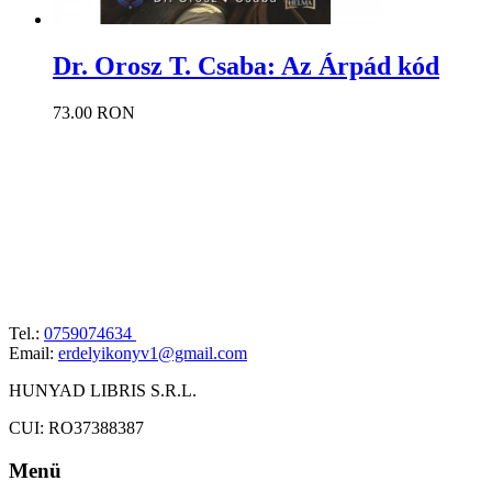
Dr. Orosz T. Csaba: Az Árpád kód
73.00 RON
Tel.:
0759074634
Email:
erdelyikonyv1@gmail.com
HUNYAD LIBRIS S.R.L.
CUI: RO37388387
Menü