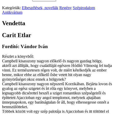
Kategóriák:
Elbeszélések, novellák
Regény
Szépirodalom
Antikvárium
Vendetta
Carit Etlar
Fordító: Vándor Iván
Részlet a könyvből:
Campbell kisasszony nagyon előkelő és nagyon gazdag hölgy,
akiről azt állítják, hogy családfáját egészen Hódító Vilmosig fel tudja
vinni. Ez természetesen régen volt, de miért kételkedjék az ember
benne, mikor ebbe az előkelő ősbe vetett hit olyan nagy
gyönyörűséget okoz ennek a hölgynek?
Campbell kisasszony nagyon népszerű Korzikában. Bejárta lovon és
gyalog az egész szigetet és írt róla egy könyvet, melyben a
legnagyobb dicsérettel beszél a sziget romantikus szépségeiről és
építtetett Ajaccioban egy angol templomot, melynek ajtajában
ünnepnapokon, egy barátságtalan őr áll, hogy elhessegesse onnét a
bennszülötteket.
Többek között volt egy szép palotája is Ajaccioban és itt töltöttel el