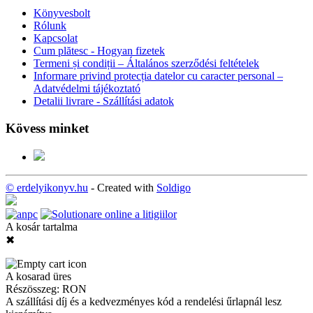
Könyvesbolt
Rólunk
Kapcsolat
Cum plătesc - Hogyan fizetek
Termeni și condiții – Általános szerződési feltételek
Informare privind protecția datelor cu caracter personal –
Adatvédelmi tájékoztató
Detalii livrare - Szállítási adatok
Kövess minket
© erdelyikonyv.hu
- Created with
Soldigo
A kosár tartalma
✖
A kosarad üres
Részösszeg:
RON
A szállítási díj és a kedvezményes kód a rendelési űrlapnál lesz