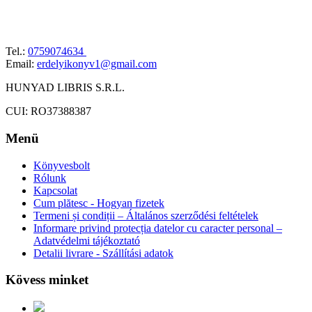
Tel.:
0759074634
Email:
erdelyikonyv1@gmail.com
HUNYAD LIBRIS S.R.L.
CUI: RO37388387
Menü
Könyvesbolt
Rólunk
Kapcsolat
Cum plătesc - Hogyan fizetek
Termeni și condiții – Általános szerződési feltételek
Informare privind protecția datelor cu caracter personal –
Adatvédelmi tájékoztató
Detalii livrare - Szállítási adatok
Kövess minket