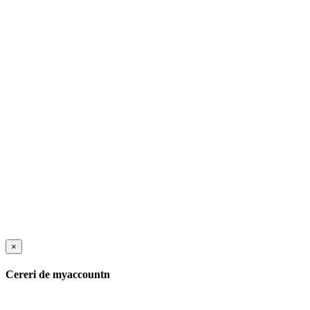
×
Cereri de myaccountn