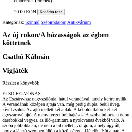
emberek I. (töredék)
20.00 RON
Kosárba tesz
Kategóriák:
Színmű
Szépirodalom
Antikvárium
Az új rokon/A házasságok az égben
köttetnek
Csathó Kálmán
Vigjáték
Részlet a könyvből:
ELSŐ FELVONÁS.
Az Esztáry-ház nagyszálónja, hátul verandával, amely kertre nyílik.
A verandának középen ajtaja van, még pedig dupla, belül üveg,
kívül zsalus. Az ajtó mellett két ablak. A két oldalfalon két-két
egyszárnyú ajtó. A menynyezet bolthajtásos. A szoba bútorzata ódon
darabokkal vegyes, az ülő-garnitura a nyolcvanas évekből való. A
szoba jobboldalán, de nem a fal mellett, zongora, amely úgy áll,
hogy a játszó szemben üljön a közönséggel. Délelőtt. Süt a nap. A