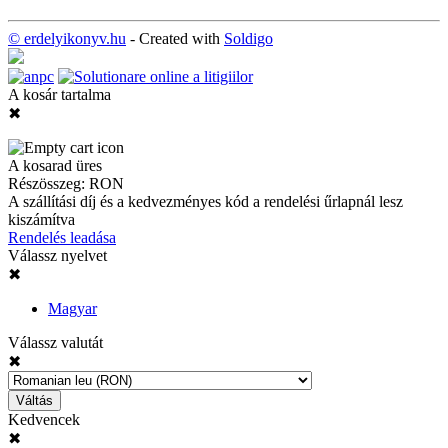
© erdelyikonyv.hu
- Created with
Soldigo
A kosár tartalma
✖
A kosarad üres
Részösszeg:
RON
A szállítási díj és a kedvezményes kód a rendelési űrlapnál lesz
kiszámítva
Rendelés leadása
Válassz nyelvet
✖
Magyar
Válassz valutát
✖
Váltás
Kedvencek
✖