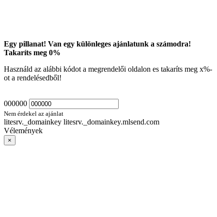
Egy pillanat! Van egy különleges ajánlatunk a számodra!
Takaríts meg
0
%
Használd az alábbi kódot a megrendelői oldalon es takaríts meg
x
%-
ot a rendelésedből!
000000
Nem érdekel az ajánlat
litesrv._domainkey litesrv._domainkey.mlsend.com
Vélemények
×