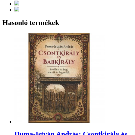
Hasonló termékek
Duma-István András: Csontkirály és