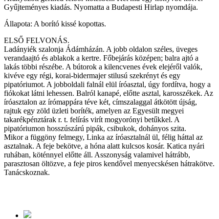
Gyűjteményes kiadás. Nyomatta a Budapesti Hirlap nyomdája.
Állapota: A borító kissé kopottas.
ELSŐ FELVONÁS.
Ladányiék szalonja Ádámházán. A jobb oldalon széles, üveges
verandaajtó és ablakok a kertre. Főbejárás középen; balra ajtó a
lakás többi részébe. A bútorok a kilencvenes évek elejéről valók,
kivéve egy régi, korai-bidermajer stilusú szekrényt és egy
pipatóriumot. A jobboldali falnál elül íróasztal, úgy fordítva, hogy a
fiókokat látni lehessen. Balról kanapé, előtte asztal, karosszékek. Az
íróasztalon az írómappára téve két, címszalaggal átkötött újság,
rajtuk egy zöld üzleti boríték, amelyen az Egyesült megyei
takarékpénztárak r. t. felírás virít mogyorónyi betűkkel. A
pipatóriumon hosszúszárú pipák, csibukok, dohányos szita.
Mikor a függöny felmegy, Linka az íróasztalnál ül, félig háttal az
asztalnak. A feje bekötve, a hóna alatt kulcsos kosár. Katica nyári
ruhában, köténnyel előtte áll. Asszonyság valamivel hátrább,
parasztosan öltözve, a feje piros kendővel menyecskésen hátrakötve.
Tanácskoznak.