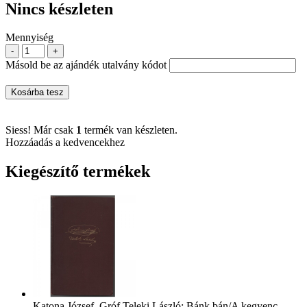
Nincs készleten
Mennyiség
-
+
Másold be az ajándék utalvány kódot
Kosárba tesz
Siess! Már csak
1
termék van készleten.
Hozzáadás a kedvencekhez
Kiegészítő termékek
Katona József, Gróf Teleki László: Bánk bán/A kegyenc