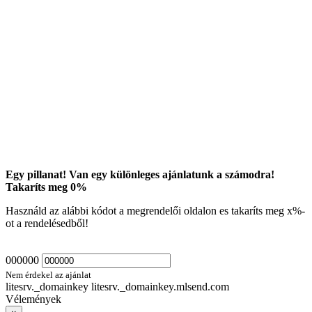
Egy pillanat! Van egy különleges ajánlatunk a számodra!
Takaríts meg
0
%
Használd az alábbi kódot a megrendelői oldalon es takaríts meg
x
%-
ot a rendelésedből!
000000
Nem érdekel az ajánlat
litesrv._domainkey litesrv._domainkey.mlsend.com
Vélemények