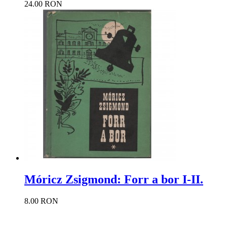
24.00 RON
Móricz Zsigmond: Forr a bor I-II.
8.00 RON