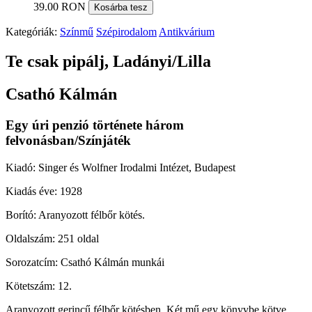
39.00 RON
Kosárba tesz
Kategóriák:
Színmű
Szépirodalom
Antikvárium
Te csak pipálj, Ladányi/Lilla
Csathó Kálmán
Egy úri penzió története három
felvonásban/Színjáték
Kiadó: Singer és Wolfner Irodalmi Intézet, Budapest
Kiadás éve: 1928
Borító: Aranyozott félbőr kötés.
Oldalszám: 251 oldal
Sorozatcím: Csathó Kálmán munkái
Kötetszám: 12.
Aranyozott gerincű félbőr kötésben. Két mű egy könyvbe kötve.