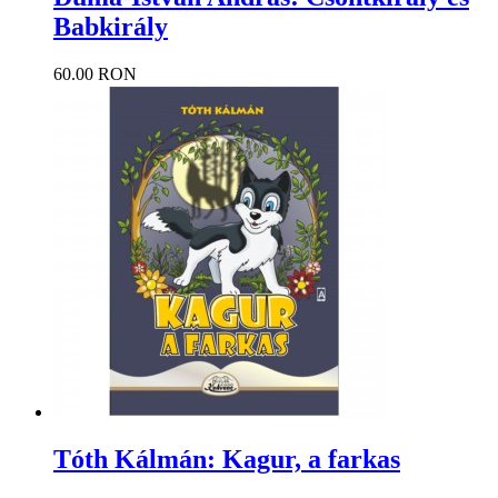
Babkirály
60.00 RON
Tóth Kálmán: Kagur, a farkas