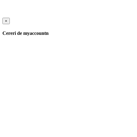
×
Cereri de myaccountn