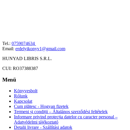
Tel.:
0759074634
Email:
erdelyikonyv1@gmail.com
HUNYAD LIBRIS S.R.L.
CUI: RO37388387
Menü
Könyvesbolt
Rólunk
Kapcsolat
Cum plătesc - Hogyan fizetek
Termeni și condiții – Általános szerződési feltételek
Informare privind protecția datelor cu caracter personal –
Adatvédelmi tájékoztató
Detalii livrare - Szállítási adatok