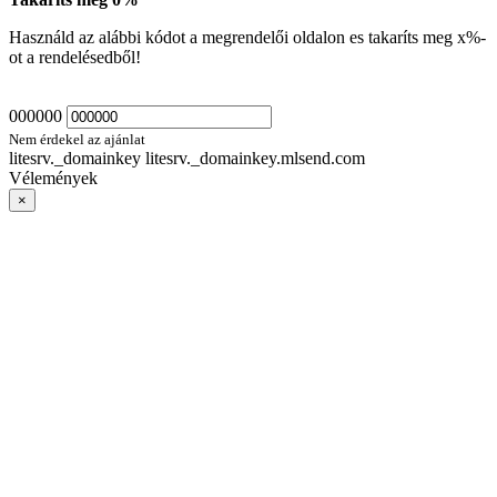
Használd az alábbi kódot a megrendelői oldalon es takaríts meg
x
%-
ot a rendelésedből!
000000
Nem érdekel az ajánlat
litesrv._domainkey litesrv._domainkey.mlsend.com
Vélemények
×