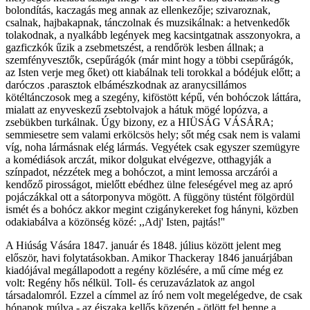
bolondítás, kaczagás meg annak az ellenkezője; szivaroznak,
csalnak, hajbakapnak, tánczolnak és muzsikálnak: a hetvenkedők
tolakodnak, a nyalkább legények meg kacsintgatnak asszonyokra, a
gazficzkók űzik a zsebmetszést, a rendőrök lesben állnak; a
szemfényvesztők, csepűrágók (már mint hogy a többi csepűrágók,
az Isten verje meg őket) ott kiabálnak teli torokkal a bódéjuk előtt; a
daróczos .parasztok elbámészkodnak az aranycsillámos
kötéltánczosok meg a szegény, kiföstött képű, vén bohóczok láttára,
mialatt az enyveskezű zsebtolvajok a hátuk mögé lopózva, a
zsebükben turkálnak. Úgy bizony, ez a HIÜSÁG VÁSÁRA;
semmiesetre sem valami erkölcsös hely; sőt még csak nem is valami
víg, noha lármásnak elég lármás. Vegyétek csak egyszer szemügyre
a komédiások arczát, mikor dolgukat elvégezve, otthagyják a
színpadot, nézzétek meg a bohóczot, a mint lemossa arczárói a
kendőző pirosságot, mielőtt ebédhez ülne feleségével meg az apró
pojáczákkal ott a sátorponyva mögött. A függöny tüstént fölgördül
ismét és a bohócz akkor megint czigánykereket fog hányni, közben
odakiabálva a közönség közé: ,,Adj' Isten, pajtás!''
A Hiúság Vására 1847. január és 1848. július között jelent meg
először, havi folytatásokban. Amikor Thackeray 1846 januárjában
kiadójával megállapodott a regény közlésére, a mű címe még ez
volt: Regény hős nélkül. Toll- és ceruzavázlatok az angol
társadalomról. Ezzel a címmel az író nem volt megelégedve, de csak
hónapok múlva - az éjszaka kellős közepén - ötlött fel benne a