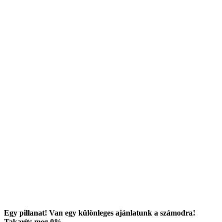
Egy pillanat! Van egy különleges ajánlatunk a számodra!
Takaríts meg
0
%