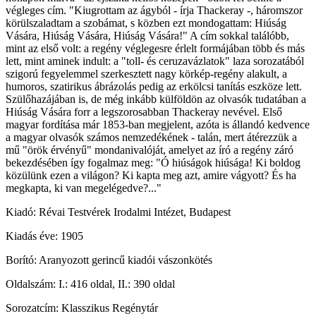
végleges cím. "Kiugrottam az ágyból - írja Thackeray -, háromszor
körülszaladtam a szobámat, s közben ezt mondogattam: Hiúság
Vására, Hiúság Vására, Hiúság Vására!" A cím sokkal találóbb,
mint az első volt: a regény véglegesre érlelt formájában több és más
lett, mint aminek indult: a "toll- és ceruzavázlatok" laza sorozatából
szigorú fegyelemmel szerkesztett nagy körkép-regény alakult, a
humoros, szatirikus ábrázolás pedig az erkölcsi tanítás eszköze lett.
Szülőhazájában is, de még inkább külföldön az olvasók tudatában a
Hiúság Vására forr a legszorosabban Thackeray nevével. Első
magyar fordítása már 1853-ban megjelent, azóta is állandó kedvence
a magyar olvasók számos nemzedékének - talán, mert átérezzük a
mű "örök érvényű" mondanivalóját, amelyet az író a regény záró
bekezdésében így fogalmaz meg: "Ó hiúságok hiúsága! Ki boldog
közülünk ezen a világon? Ki kapta meg azt, amire vágyott? És ha
megkapta, ki van megelégedve?..."
Kiadó: Révai Testvérek Irodalmi Intézet, Budapest
Kiadás éve: 1905
Borító: Aranyozott gerincű kiadói vászonkötés
Oldalszám: I.: 416 oldal, II.: 390 oldal
Sorozatcím: Klasszikus Regénytár