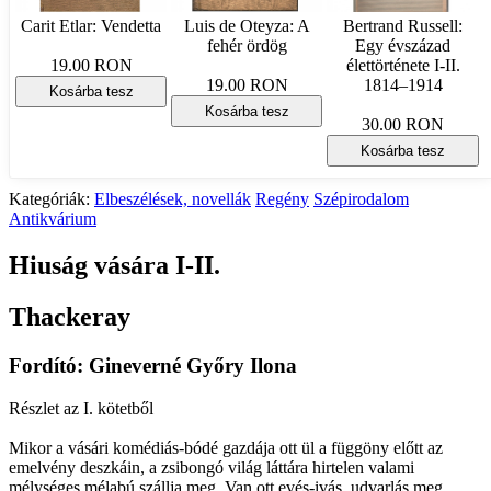
Carit Etlar: Vendetta
Luis de Oteyza: A
Bertrand Russell:
fehér ördög
Egy évszázad
19.00 RON
élettörténete I-II.
19.00 RON
1814–1914
Kosárba tesz
Kosárba tesz
30.00 RON
Kosárba tesz
Kategóriák:
Elbeszélések, novellák
Regény
Szépirodalom
Antikvárium
Hiuság vására I-II.
Thackeray
Fordító: Gineverné Győry Ilona
Részlet az I. kötetből
Mikor a vásári komédiás-bódé gazdája ott ül a függöny előtt az
emelvény deszkáin, a zsibongó világ láttára hirtelen valami
mélységes mélabú szállja meg. Van ott evés-ivás, udvarlás meg