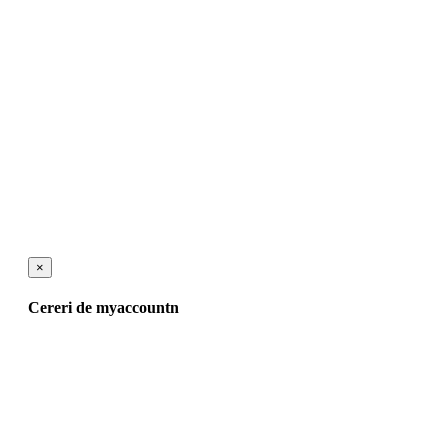
×
Cereri de myaccountn