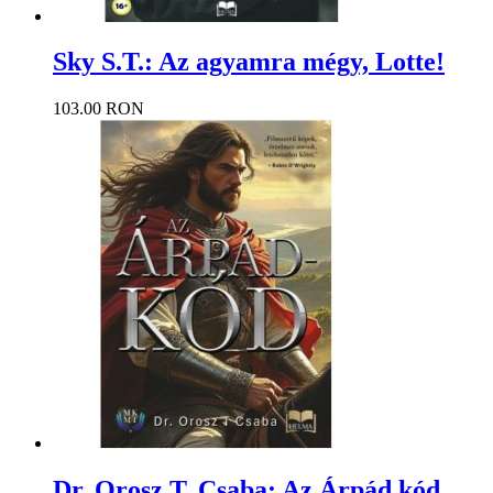
Sky S.T.: Az agyamra mégy, Lotte!
103.00 RON
Dr. Orosz T. Csaba: Az Árpád kód