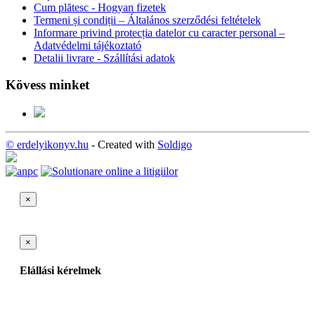
Cum plătesc - Hogyan fizetek
Termeni și condiții – Általános szerződési feltételek
Informare privind protecția datelor cu caracter personal –
Adatvédelmi tájékoztató
Detalii livrare - Szállítási adatok
Kövess minket
© erdelyikonyv.hu
- Created with
Soldigo
×
×
Elállási kérelmek