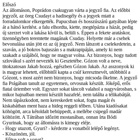
Előszó
Az állomáson, Poprádon csakugyan várta a jegyző fia. Az előbbi
jegyzőt, az öreg Csudayt a hadisegély és a jegyek miatt a
forradalomkor elkergették. Papucsban és hosszúszárú gatyában lépte
át a hátsó kerítést. a falu elhordta, kiette, megtépázta a házát, pedig
új szerzet volt a lakása kívül is, belüli s. Éppen a fekete aratáskor,
tizennégyben teremtette magának Csuday. Helyette már a csehek
bevonulása után jött ez az új jegyző. Nem látszott a cselekedetein, a
szaván, a jó bokros bajuszán s a makrapipáján, amely ki nem
szakadt a szájából, hogy ne magyar volna. Az bizonyos, hogy tudott
szlovákul s azért nevezték ki Gesztetébe. Gózon volt a neve,
titokzatosan Jakab hozzá, egészben Gózon Jakab. Az asszonyok ki
is magyar lehetett, előbbitől kapta a csúf keresztnevét, utóbbitól a
Gózont, s most azért nem bizonyos, hogy micsoda őkelme. A jegyző
fia Prágában tanult az egyetemen, orvosnak készült. Jóképű, erős
fiatal úriember volt. Egyszer sokat táncolt valahol a nagyvárosban, s
mikor hajnalban menni készült hazafelé, nem találta a télikabátját.
Nem tápászkodott, nem kereskedett sokat, fogta magát és
kiskabátban ment haza a hideg reggeli télben. Utána kiadósakat
köhögött, arca kétoldalt behüppedt, a mellébe csipegő madár
költözött. A Tátrában időzött mostanában, onnan írta Bódi
Gyurinak, hogy az állomásra is kimegy eléje.
- Hogy utazott, Gyuri? - kérdezte a vonatból lelépő legényt.
- Köszönöm, jól.
- Fűtve volt a vonat?