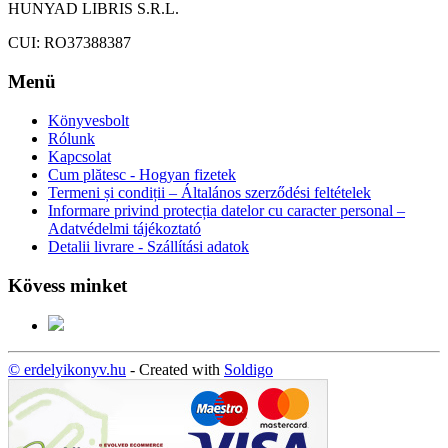
HUNYAD LIBRIS S.R.L.
CUI: RO37388387
Menü
Könyvesbolt
Rólunk
Kapcsolat
Cum plătesc - Hogyan fizetek
Termeni și condiții – Általános szerződési feltételek
Informare privind protecția datelor cu caracter personal –
Adatvédelmi tájékoztató
Detalii livrare - Szállítási adatok
Kövess minket
© erdelyikonyv.hu
- Created with
Soldigo