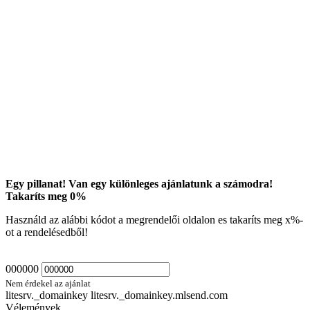
Egy pillanat! Van egy különleges ajánlatunk a számodra!
Takaríts meg
0
%
Használd az alábbi kódot a megrendelői oldalon es takaríts meg
x
%-
ot a rendelésedből!
000000
Nem érdekel az ajánlat
litesrv._domainkey litesrv._domainkey.mlsend.com
Vélemények