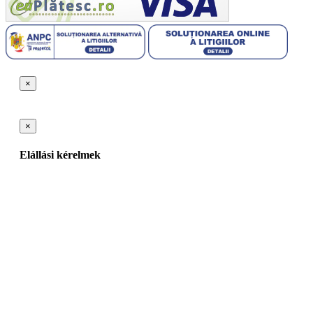
×
×
Elállási kérelmek