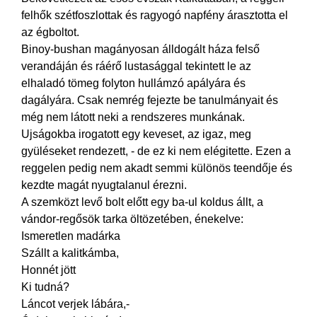
felhők szétfoszlottak és ragyogó napfény árasztotta el
az égboltot.
Binoy-bushan magányosan álldogált háza felső
verandáján és ráérő lustasággal tekintett le az
elhaladó tömeg folyton hullámzó apályára és
dagályára. Csak nemrég fejezte be tanulmányait és
még nem látott neki a rendszeres munkának.
Ujságokba irogatott egy keveset, az igaz, meg
gyüléseket rendezett, - de ez ki nem elégitette. Ezen a
reggelen pedig nem akadt semmi különös teendője és
kezdte magát nyugtalanul érezni.
A szemközt levő bolt előtt egy ba-ul koldus állt, a
vándor-regősök tarka öltözetében, énekelve:
Ismeretlen madárka
Szállt a kalitkámba,
Honnét jött
Ki tudná?
Láncot verjek lábára,-