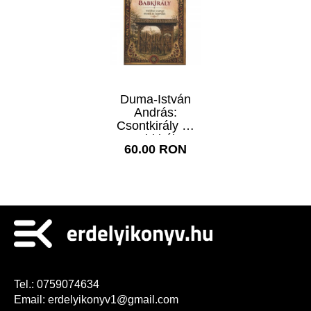
Duma-István
András:
Csontkirály és
Babkirály
60.00 RON
Tel.:
0759074634
Email:
erdelyikonyv1@gmail.com