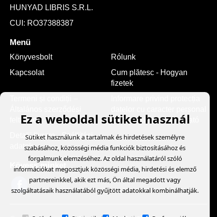
HUNYAD LIBRIS S.R.L.
CUI: RO37388387
Menü
Könyvesbolt
Rólunk
Kapcsolat
Cum plătesc - Hogyan
fizetek
Termeni și condiții –
Informare privind protecția
Általános szerződési
datelor cu caracter personal
Ez a weboldal sütiket használ
feltételek
– Adatvédelmi tájékoztató
Detalii livrare - Szállítási
Sütiket használunk a tartalmak és hirdetések személyre
adatok
szabásához, közösségi média funkciók biztosításához és
forgalmunk elemzéséhez. Az oldal használatáról szóló
Kövess minket
információkat megosztjuk közösségi média, hirdetési és elemző
partnereinkkel, akik ezt más, Ön által megadott vagy
szolgáltatásaik használatából gyűjtött adatokkal kombinálhatják.