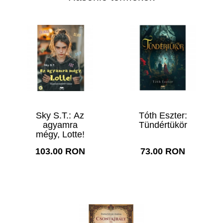
Sky S.T.: Az
Tóth Eszter:
agyamra
Tündértükör
mégy, Lotte!
103.00 RON
73.00 RON