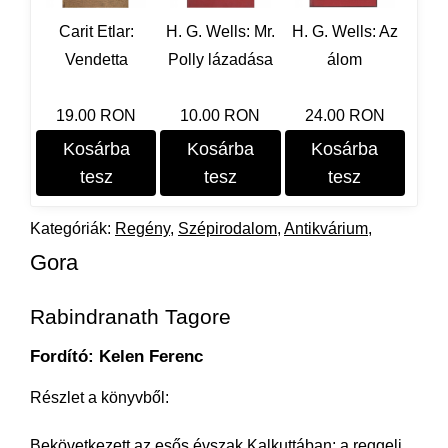
Carit Etlar:
H. G. Wells: Mr.
H. G. Wells: Az
Vendetta
Polly lázadása
álom
19.00 RON
10.00 RON
24.00 RON
Kosárba
Kosárba
Kosárba
tesz
tesz
tesz
Kategóriák:
Regény
Szépirodalom
Antikvárium
Gora
Rabindranath Tagore
Fordító: Kelen Ferenc
Részlet a könyvből:
Bekövetkezett az esős évszak Kalkuttában; a reggeli