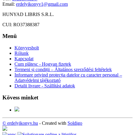
Email:
erdelyikonyv1@gmail.com
HUNYAD LIBRIS S.R.L.
CUI: RO37388387
Menü
Könyvesbolt
Rólunk
Kapcsolat
Cum plătesc - Hogyan fizetek
Termeni și condiții – Általános szerződési feltételek
Informare privind protecția datelor cu caracter personal –
Adatvédelmi tájékoztató
Detalii livrare - Szállítási adatok
Kövess minket
© erdelyikonyv.hu
- Created with
Soldigo