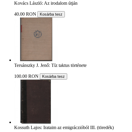
Kovács László: Az irodalom útján
40.00 RON
Kosárba tesz
Tersánszky J. Jenő: Tíz taktus története
100.00 RON
Kosárba tesz
Kossuth Lajos: Irataim az emigráczióból III. (töredék)