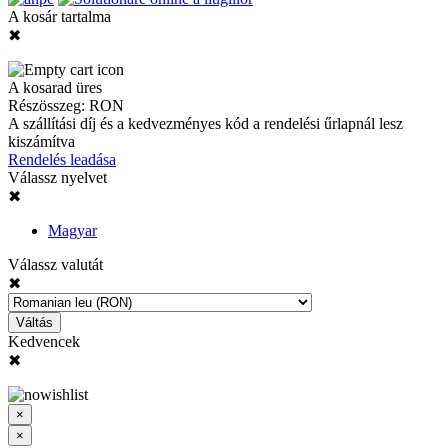
A kosár tartalma
✖
A kosarad üres
Részösszeg:
RON
A szállítási díj és a kedvezményes kód a rendelési űrlapnál lesz
kiszámítva
Rendelés leadása
Válassz nyelvet
✖
Magyar
Válassz valutát
✖
Váltás
Kedvencek
✖
×
×