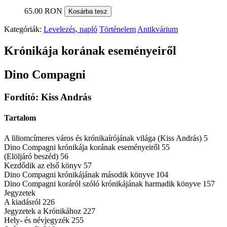
65.00 RON
Kosárba tesz
Kategóriák:
Levelezés, napló
Történelem
Antikvárium
Krónikája korának eseményeiről
Dino Compagni
Fordító: Kiss András
Tartalom
A liliomcímeres város és krónikaírójának világa (Kiss András) 5
Dino Compagni krónikája korának eseményeiről 55
(Elöljáró beszéd) 56
Kezdődik az első könyv 57
Dino Compagni krónikájának második könyve 104
Dino Compagni koráról szóló krónikájának harmadik könyve 157
Jegyzetek
A kiadásról 226
Jegyzetek a Krónikához 227
Hely- és névjegyzék 255