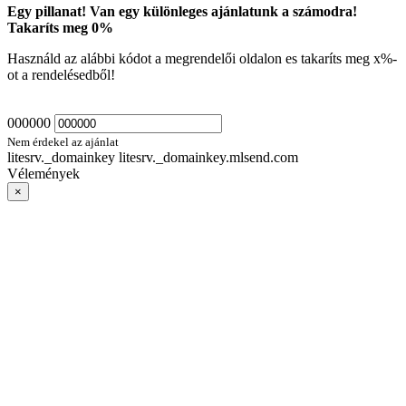
Egy pillanat! Van egy különleges ajánlatunk a számodra!
Takaríts meg
0
%
Használd az alábbi kódot a megrendelői oldalon es takaríts meg
x
%-
ot a rendelésedből!
000000
Nem érdekel az ajánlat
litesrv._domainkey litesrv._domainkey.mlsend.com
Vélemények
×