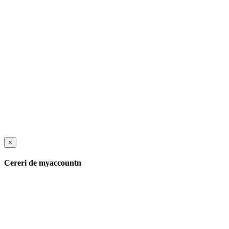
×
Cereri de myaccountn