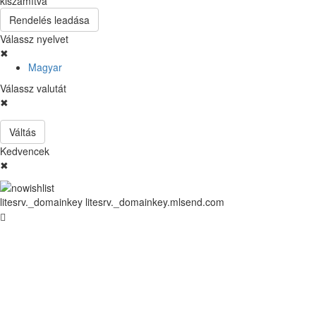
kiszámítva
Rendelés leadása
Válassz nyelvet
✖
Magyar
Válassz valutát
✖
Váltás
Kedvencek
✖
litesrv._domainkey litesrv._domainkey.mlsend.com