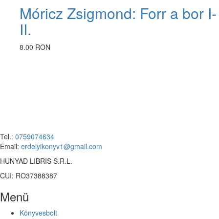
Móricz Zsigmond: Forr a bor I-
II.
8.00 RON
Tel.:
0759074634
Email:
erdelyikonyv1@gmail.com
HUNYAD LIBRIS S.R.L.
CUI: RO37388387
Menü
Könyvesbolt