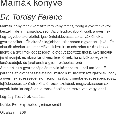
Mamák könyve
Dr. Torday Ferenc
Mamák Könyvének kereszteltem könyvemet, pedig a gyermekekről
beszél, - de a mamákhoz szól. Az ő legdrágább kincsük a gyermek.
Legnagyobb szeretettel, igaz önfeláldozással az anyák élnek a
gyermekeikért. Ők akarják legjobban mindenben a gyermek javát. Ők
akarják távoltartani, megelőzni, kikerülni mindazokat az ártalmakat,
melyek a gyermek egészségét, életét veszélyeztethetik. Gyermekük
javát akarják és akaratlanul vesztére törnek, ha szivük az egyetlen
tanácsadójuk és járatlanok a gyermekápolás terén.
A mamákat a gyermekápolás részletkérdéseire ki kell tanítani. E
parancs az élet tapasztalataiból szürődik le, melyek azt igazolják, hogy
a gyermek egészségének megrontásában, megbetegedésében, rossz
fejlődésében, az életre kiható rossz szokások megszokásában az
anyák tudatlanságának, a rossz ápolásnak része van vagy lehet.
Légrády Testvérek kiadása
Borító: Kemény táblás, gerince sérült
Oldalszám: 208