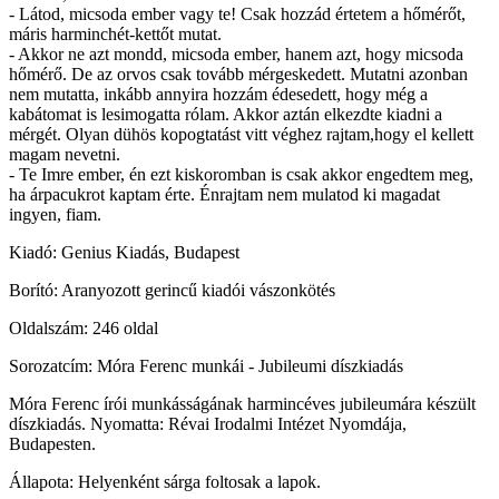
- Látod, micsoda ember vagy te! Csak hozzád értetem a hőmérőt,
máris harminchét-kettőt mutat.
- Akkor ne azt mondd, micsoda ember, hanem azt, hogy micsoda
hőmérő. De az orvos csak tovább mérgeskedett. Mutatni azonban
nem mutatta, inkább annyira hozzám édesedett, hogy még a
kabátomat is lesimogatta rólam. Akkor aztán elkezdte kiadni a
mérgét. Olyan dühös kopogtatást vitt véghez rajtam,hogy el kellett
magam nevetni.
- Te Imre ember, én ezt kiskoromban is csak akkor engedtem meg,
ha árpacukrot kaptam érte. Énrajtam nem mulatod ki magadat
ingyen, fiam.
Kiadó: Genius Kiadás, Budapest
Borító: Aranyozott gerincű kiadói vászonkötés
Oldalszám: 246 oldal
Sorozatcím: Móra Ferenc munkái - Jubileumi díszkiadás
Móra Ferenc írói munkásságának harmincéves jubileumára készült
díszkiadás. Nyomatta: Révai Irodalmi Intézet Nyomdája,
Budapesten.
Állapota: Helyenként sárga foltosak a lapok.