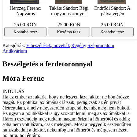
Herczeg Ferenc:
Takáts Sándor: Régi
Endrődi Sándor: A
Napváros
magyar asszonyok
pálya végén
25.00 RON
25.00 RON
25.00 RON
Kosárba tesz
Kosárba tesz
Kosárba tesz
Kategóriák:
Elbeszélések, novellák
Regény
Szépirodalom
Antikvárium
Beszélgetés a ferdetoronnyal
Móra Ferenc
INDULÁS
Ha az ember azt akarja, hogy ne legyen láza, akkor ne hőmérőzze
magát. Ez politikai axiómának látszik, pedig csak az én privát
életregulám, amely nagyszerűen szuperált is, mig meg nem bukott.
Ez ugyan a politikákkal is igy szokott lenni, meg az axiómákkal is.
Három esztendeig meg tudtam magam őrizni a hőmérőtől és addig
soha nem volt lázam, csak melegem. Most a negyedik esztendőben
rámszabadult a doktor, nekemfogta a hőmérőt és mérgesen nézett
hol arra, hol énrám: