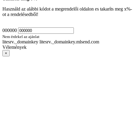
Használd az alábbi kódot a megrendelői oldalon es takaríts meg
x
%-
ot a rendelésedből!
000000
Nem érdekel az ajánlat
litesrv._domainkey litesrv._domainkey.mlsend.com
Vélemények
×