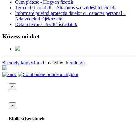
Cum plătesc - Hogyan fizetek
Termeni și condiții – Általános szerződési feltételek
Informare privind protecția datelor cu caracter personal –
Adatvédelmi tájékoztató
Detalii livrare - Szállítási adatok
Kövess minket
© erdelyikonyv.hu
- Created with
Soldigo
×
×
Elállási kérelmek