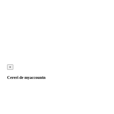
×
Cereri de myaccountn