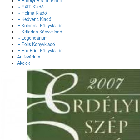
Erdélyi Híradó Kiadó
EXIT Kiadó
Helma Kiadó
Kedvenc Kiadó
Koinónia Könyvkiadó
Kriterion Könyvkiadó
Legendárium
Polis Könyvkiadó
Pro Print Könyvkiadó
Antikvárium
Akciók