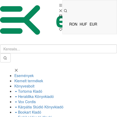
RON
HUF
EUR
Események
Kiemelt termékek
Könyvesbolt
Tortoma Kiadó
Heraldika Könyvkiadó
Vox Cordis
Kárpátia Stúdió Könyvkiadó
Bookart Kiadó