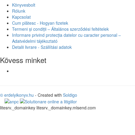
Könyvesbolt
Rólunk
Kapcsolat
Cum plătesc - Hogyan fizetek
Termeni și condiții – Általános szerződési feltételek
Informare privind protecția datelor cu caracter personal –
Adatvédelmi tájékoztató
Detalii livrare - Szállítási adatok
Kövess minket
© erdelyikonyv.hu
- Created with
Soldigo
litesrv._domainkey litesrv._domainkey.mlsend.com