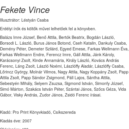
Fekete Vince
Illusztrátor: Léstyán Csaba
Erdélyi írók és költők művei lelhetőek fel a könyvben.
Balázs Imre József, Benő Attila, Bertók Beatrix, Bogdán László,
Borsodi L. László, Burus János Botond, Cseh Katalin, Dankuly Csaba,
Demény Péter, Demeter Szilárd, Egyed Emese, Farkas Wellmann Éva,
Farkas Wellmann Endre, Ferencz Imre, Gáll Attila, Jánk Károly,
Karácsonyi Zsolt, Kinde Annamária, Király László, Kovács András
Ferenc, Láng Zsolt, László Noémi, Lászlóffy Aladár, Lászlóffy Csaba,
Lőrincz György, Molnár Vilmos, Nagy Attila, Nagy Koppány Zsolt, Papp
Attila Zsolt, Papp Sándor Zsigmond, Páll Lajos, Sántha Attila,
Sebestyén Mihály, Selyem Zsuzsa, Sigmond István, Simonfy József,
Simó Márton, Szakács István Péter, Szántai János, Szőcs Géza, Vida
Gábor, Visky András, Zudor János, Zsidó Ferenc írásai.
Kiadó: Pro Print Könyvkiadó, Csíkszereda
Kiadás éve: 2007