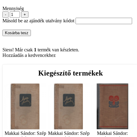
Mennyiség
-
+
Másold be az ajándék utalvány kódot
Kosárba tesz
Siess! Már csak
1
termék van készleten.
Hozzáadás a kedvencekhez
Kiegészítő termékek
Makkai Sándor: Szép
Makkai Sándor: Szép
Makkai Sándor: