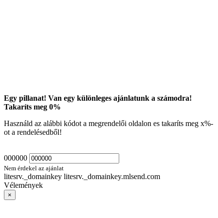
Egy pillanat! Van egy különleges ajánlatunk a számodra!
Takaríts meg
0
%
Használd az alábbi kódot a megrendelői oldalon es takaríts meg
x
%-
ot a rendelésedből!
000000
Nem érdekel az ajánlat
litesrv._domainkey litesrv._domainkey.mlsend.com
Vélemények
×