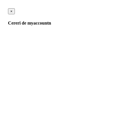
×
Cereri de myaccountn