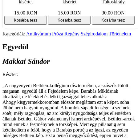
kísértet
kísértet
Táltoskirály
15.00 RON
15.00 RON
30.00 RON
Kosárba tesz
Kosárba tesz
Kosárba tesz
Kategóriák:
Antikvárium
Próza
Regény
Szépirodalom
Történelem
Egyedül
Makkai Sándor
Részlet:
„A nagyenyedi Bethlen-kollégium dísztermében, a szószék fölött
magasan, egyedül áll a Fejedelem képe. Barabás Miklósnak
idealizált, de lélekkel és lelki igazsággal teljes alkotása.
Ahogy kisgyermekkoromban először megláttam ezt a képet, soha
többé nem hagyott nyugodni. A homlok sápadt fensége, a szemek
sötét, mély ragyogása, az arc királyi nyugodtsága teljes ellentétben
állanak Bethlen Gábor valamennyi ismert arcképével. Bethlen-arcok
mind ennek a festménynek a torzképei. Mert egy pillanatig sem
kételkedtem a felől, hogy a Barabás portréja az igazi, az egyetlen
hűséges Bethlen-kép. Ezt a benső meggyőződést, éppen mivel a