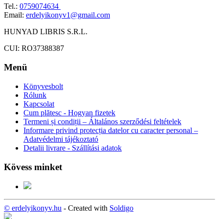
Tel.:
0759074634
Email:
erdelyikonyv1@gmail.com
HUNYAD LIBRIS S.R.L.
CUI: RO37388387
Menü
Könyvesbolt
Rólunk
Kapcsolat
Cum plătesc - Hogyan fizetek
Termeni și condiții – Általános szerződési feltételek
Informare privind protecția datelor cu caracter personal –
Adatvédelmi tájékoztató
Detalii livrare - Szállítási adatok
Kövess minket
© erdelyikonyv.hu
- Created with
Soldigo