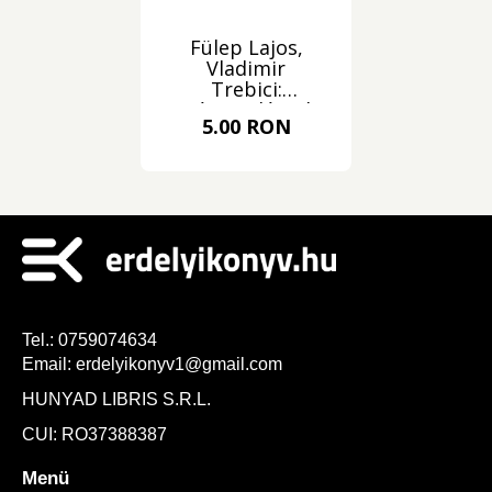
Fülep Lajos,
Vladimir
Trebici:
Népesedésrobbanás
5.00 RON
- Egyke
Tel.:
0759074634
Email:
erdelyikonyv1@gmail.com
HUNYAD LIBRIS S.R.L.
CUI: RO37388387
Menü