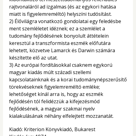
rajtvonaláról ad izgalmas (és az egykori hatása
miatt is figyelemreméltó) helyszíni tudósítást.
2) Élővilágra vonatkozó gondolatai egy feledésbe
ment szemléletet idéznek; ez a szemlélet a
tudomány fejlődésének bonyolult áttételein
keresztül a transzformista eszmék előfutára
lehetett, közvetve Lamarck és Darwin számára
készítette elő az utat.
3) Az európai fordításokkal csaknem egykorú
magyar kiadás múlt századi szellemi
kapcsolatainknak és a korai tudománynépszerűsítő
törekvéseknek figyelemreméltó emléke;
lehetőséget kínál arra is, hogy az eszmék
fejlődésén tól felidézzük a kifejezésmód
fejlődésének, a magyar szakmai nyelv
kialakulásának néhány elfelejtett mozzanatát.
Kiadó: Kriterion Könyvkiadó, Bukarest