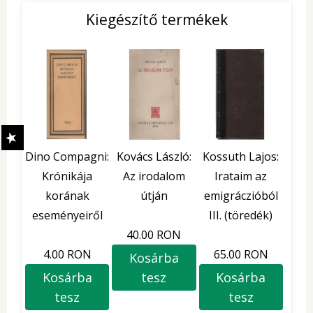
Kiegészítő termékek
Dino Compagni:
Kovács László:
Kossuth Lajos:
Krónikája
Az irodalom
Irataim az
korának
útján
emigráczióból
eseményeiről
III. (töredék)
40.00 RON
4.00 RON
65.00 RON
Kosárba
Kosárba
tesz
Kosárba
tesz
tesz