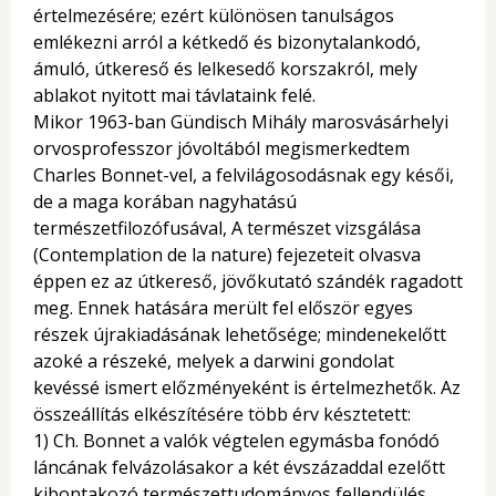
értelmezésére; ezért különösen tanulságos
emlékezni arról a kétkedő és bizonytalankodó,
ámuló, útkereső és lelkesedő korszakról, mely
ablakot nyitott mai távlataink felé.
Mikor 1963-ban Gündisch Mihály marosvásárhelyi
orvosprofesszor jóvoltából megismerkedtem
Charles Bonnet-vel, a felvilágosodásnak egy késői,
de a maga korában nagyhatású
természetfilozófusával, A természet vizsgálása
(Contemplation de la nature) fejezeteit olvasva
éppen ez az útkereső, jövőkutató szándék ragadott
meg. Ennek hatására merült fel először egyes
részek újrakiadásának lehetősége; mindenekelőtt
azoké a részeké, melyek a darwini gondolat
kevéssé ismert előzményeként is értelmezhetők. Az
összeállítás elkészítésére több érv késztetett:
1) Ch. Bonnet a valók végtelen egymásba fonódó
láncának felvázolásakor a két évszázaddal ezelőtt
kibontakozó természettudományos fellendülés