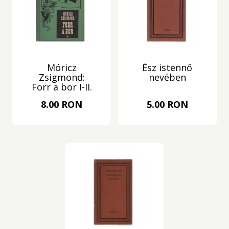
Móricz
Ész istennő
Zsigmond:
nevében
Forr a bor I-II.
8.00 RON
5.00 RON