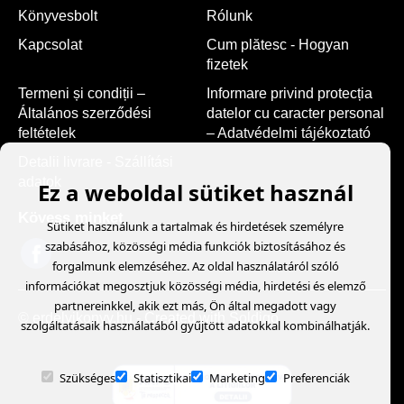
Könyvesbolt
Rólunk
Kapcsolat
Cum plătesc - Hogyan
fizetek
Termeni și condiții –
Informare privind protecția
Általános szerződési
datelor cu caracter personal
feltételek
– Adatvédelmi tájékoztató
Detalii livrare - Szállítási
adatok
Ez a weboldal sütiket használ
Kövess minket
Sütiket használunk a tartalmak és hirdetések személyre
szabásához, közösségi média funkciók biztosításához és
forgalmunk elemzéséhez. Az oldal használatáról szóló
információkat megosztjuk közösségi média, hirdetési és elemző
partnereinkkel, akik ezt más, Ön által megadott vagy
© erdelyikonyv.hu
- Created with
Soldigo
szolgáltatásaik használatából gyűjtött adatokkal kombinálhatják.
Szükséges
Statisztikai
Marketing
Preferenciák