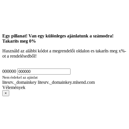
Egy pillanat! Van egy különleges ajánlatunk a számodra!
Takaríts meg
0
%
Használd az alábbi kódot a megrendelői oldalon es takaríts meg
x
%-
ot a rendelésedből!
000000
Nem érdekel az ajánlat
litesrv._domainkey litesrv._domainkey.mlsend.com
Vélemények
×