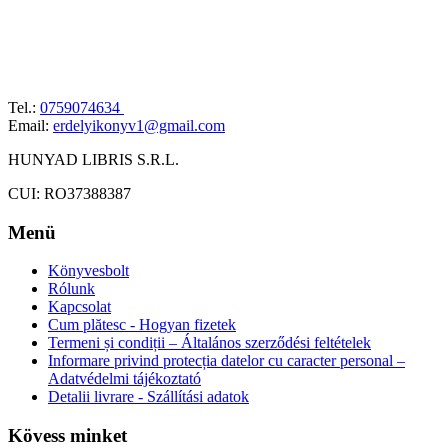
Tel.:
0759074634
Email:
erdelyikonyv1@gmail.com
HUNYAD LIBRIS S.R.L.
CUI: RO37388387
Menü
Könyvesbolt
Rólunk
Kapcsolat
Cum plătesc - Hogyan fizetek
Termeni și condiții – Általános szerződési feltételek
Informare privind protecția datelor cu caracter personal –
Adatvédelmi tájékoztató
Detalii livrare - Szállítási adatok
Kövess minket