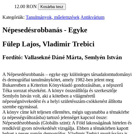
12.00 RON
Kosárba tesz
Kategóriák:
Tanulmányok, műelemzések
Antikvárium
Népesedésrobbanás - Egyke
Fülep Lajos, Vladimir Trebici
Fordító: Vallasekné Dáné Márta, Semlyén István
A Népesedésrobbanás – egyke egy különleges társadalomtudományi
és demográfiai tanulmánykötet, amely 1982-ben jelent meg
Bukarestben a Kriterion Könyvkiadó gondozásában, a népszerű
Téka sorozat részeként. A könyv összeállítója és szerkesztője
Semlyén István volt, aki a kötetben a világméretű
népességnövekedést és a helyi születésszám-csökkenést állította
szembe egymással.
A könyv címe két teljesen ellentétes, mégis ugyanabba a témakörbe
(a népességváltozásba) tartozó jelenséget kapcsol össze:
Népesedésrobbanás (Globális szint): A Föld lakosságának hirtelen és
rendkívül gyors növekedését vizsgálja. Ebben a témakörben kapott
helyet a neves román demográfus, Vladimir Trebici munkássága is,