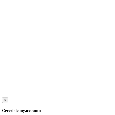
×
Cereri de myaccountn