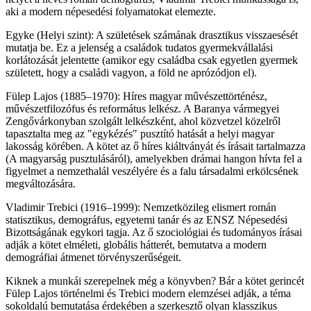
aki a modern népesedési folyamatokat elemezte.
Egyke (Helyi szint): A születések számának drasztikus visszaesését
mutatja be. Ez a jelenség a családok tudatos gyermekvállalási
korlátozását jelentette (amikor egy családba csak egyetlen gyermek
született, hogy a családi vagyon, a föld ne aprózódjon el).
Fülep Lajos (1885–1970): Híres magyar művészettörténész,
művészetfilozófus és református lelkész. A Baranya vármegyei
Zengővárkonyban szolgált lelkészként, ahol közvetzel közelről
tapasztalta meg az "egykézés" pusztító hatását a helyi magyar
lakosság körében. A kötet az ő híres kiáltványát és írásait tartalmazza
(A magyarság pusztulásáról), amelyekben drámai hangon hívta fel a
figyelmet a nemzethalál veszélyére és a falu társadalmi erkölcsének
megváltozására.
Vladimir Trebici (1916–1999): Nemzetközileg elismert román
statisztikus, demográfus, egyetemi tanár és az ENSZ Népesedési
Bizottságának egykori tagja. Az ő szociológiai és tudományos írásai
adják a kötet elméleti, globális hátterét, bemutatva a modern
demográfiai átmenet törvényszerűségeit.
Kiknek a munkái szerepelnek még a könyvben? Bár a kötet gerincét
Fülep Lajos történelmi és Trebici modern elemzései adják, a téma
sokoldalú bemutatása érdekében a szerkesztő olyan klasszikus