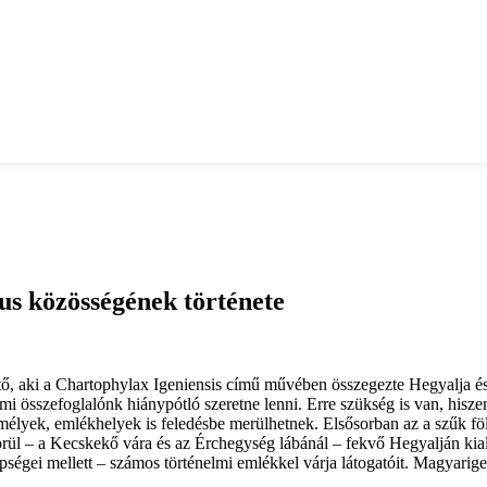
us közösségének története
ő, aki a Chartophylax Igeniensis című művében összegezte Hegyalja és
elmi összefoglalónk hiánypótló szeretne lenni. Erre szükség is van, hi
zemélyek, emlékhelyek is feledésbe merülhetnek. Elsősorban az a szűk fö
rül – a Kecskekő vára és az Érchegység lábánál – fekvő Hegyalján kia
ségei mellett – számos történelmi emlékkel várja látogatóit. Magyarige