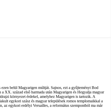
 ezen belül Magyarigen múltját. Sajnos, ezt a gyűjteményt Bod
szen a XX. század első harmada után Magyarigen és Hegyalja magyar
ldrajzi környezet érdekel, amelyhez Magyarigen is tartozik. A
lakult egykori szász és magyar települések romos templomaikkal a
n, az egykori erdélyi Versailles, a református szempontból ma már