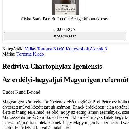
Ciska Stark Bert de Leede: Az ige kibontakozása
30.00 RON
Kosárba tesz
Kategóriák:
Vallás
Tortoma Kiadó
Könyvesbolt
Akciók
3
Márka:
Tortoma Kiadó
Rediviva Chartophylax Igeniensis
Az erdélyi-hegyaljai Magyarigen reformát
Gudor Kund Botond
Magyarigen környéke történetének első megírása Bod Péterhez köthet
elveszett művei között tartjuk számon. Ennek érdekében jelen történ
élete már alig fellelhető, és félő, hogy az eddig ismert események, s
Marosszentimre és Sárd között fekvő, 425 méter magas Bilak-hegy kö
magyar régmúltra emlékeztetnek.1 Így Magyarigen is – természeti szép
haldokló Erdélyi-Hegyalján található.