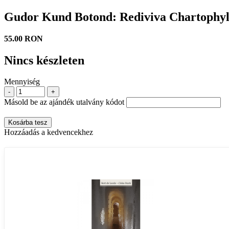
Gudor Kund Botond: Rediviva Chartophylax
55.00 RON
Nincs készleten
Mennyiség
-
+
Másold be az ajándék utalvány kódot
Kosárba tesz
Hozzáadás a kedvencekhez