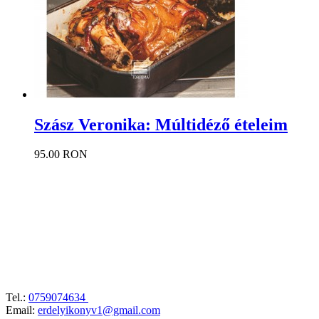
Szász Veronika: Múltidéző ételeim
95.00 RON
Tel.:
0759074634
Email:
erdelyikonyv1@gmail.com