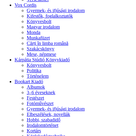
Vox Cordis
Gyermek- és ifjúsági irodalom
Kifestők, foglalkoztatók
Könyvesbolt
Magyar irodalom
Monda
Munkafüzet
Cărți în limba română
Szakácskönyv
Mese, népmese
Kárpátia Stúdió Könyvkiadó
Könyvesbolt
Politika
Történelem
Bookart Kiadó
Albumok
3–6 éveseknek
Festészet
Fotóművészet
Gyermek- és ifjúsági irodalom
Elbeszélések, novellák
Hobbi, szabadidő
Irodalomtörténet
Kortárs