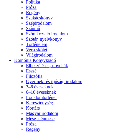
Politika
Próza
Regény
Szakácskönyv
Szépirodalom
Színmű
Szórakoztató irodalom
Szótár, nyelvkönyv
Történelem
Verseskötet
Világirodalom
Koinónia Könyvkiadó
Elbeszélések, novellák
Esszé
Filozófia
Gyermek- és ifjúsági irodalom
3–6 éveseknek
6–10 éveseknek
Irodalomtörténet
Kereszténység
Kortárs
Magyar irodalom
Mese, népmese
Próza
Regény