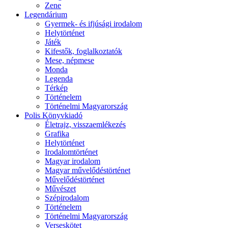
Zene
Legendárium
Gyermek- és ifjúsági irodalom
Helytörténet
Játék
Kifestők, foglalkoztatók
Mese, népmese
Monda
Legenda
Térkép
Történelem
Történelmi Magyarország
Polis Könyvkiadó
Életrajz, visszaemlékezés
Grafika
Helytörténet
Irodalomtörténet
Magyar irodalom
Magyar művelődéstörténet
Művelődéstörténet
Művészet
Szépirodalom
Történelem
Történelmi Magyarország
Verseskötet