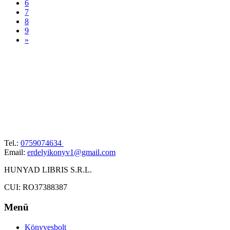
6
7
8
9
»
Tel.:
0759074634
Email:
erdelyikonyv1@gmail.com
HUNYAD LIBRIS S.R.L.
CUI: RO37388387
Menü
Könyvesbolt