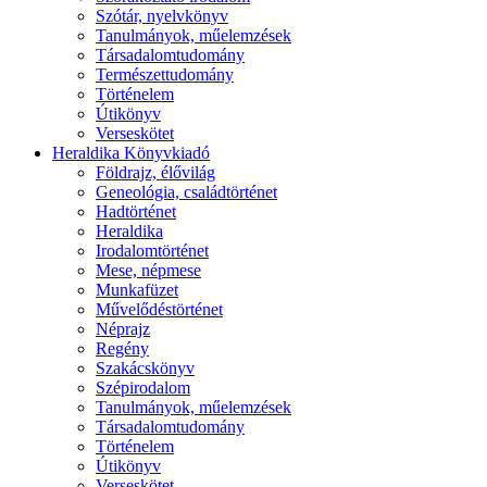
Szótár, nyelvkönyv
Tanulmányok, műelemzések
Társadalomtudomány
Természettudomány
Történelem
Útikönyv
Verseskötet
Heraldika Könyvkiadó
Földrajz, élővilág
Geneológia, családtörténet
Hadtörténet
Heraldika
Irodalomtörténet
Mese, népmese
Munkafüzet
Művelődéstörténet
Néprajz
Regény
Szakácskönyv
Szépirodalom
Tanulmányok, műelemzések
Társadalomtudomány
Történelem
Útikönyv
Verseskötet