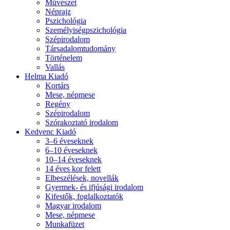
Művészet
Néprajz
Pszichológia
Személyiségpszichológia
Szépirodalom
Társadalomtudomány
Történelem
Vallás
Helma Kiadó
Kortárs
Mese, népmese
Regény
Szépirodalom
Szórakoztató irodalom
Kedvenc Kiadó
3–6 éveseknek
6–10 éveseknek
10–14 éveseknek
14 éves kor felett
Elbeszélések, novellák
Gyermek- és ifjúsági irodalom
Kifestők, foglalkoztatók
Magyar irodalom
Mese, népmese
Munkafüzet