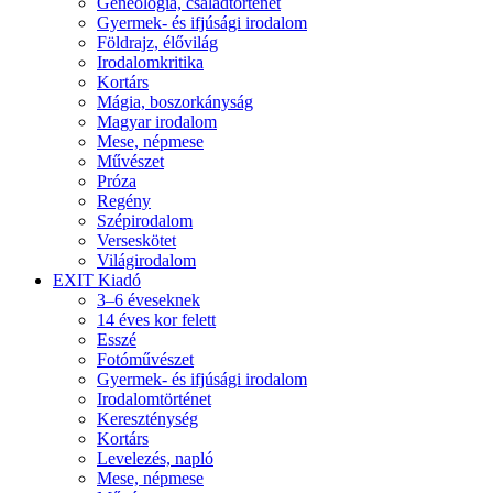
Geneológia, családtörténet
Gyermek- és ifjúsági irodalom
Földrajz, élővilág
Irodalomkritika
Kortárs
Mágia, boszorkányság
Magyar irodalom
Mese, népmese
Művészet
Próza
Regény
Szépirodalom
Verseskötet
Világirodalom
EXIT Kiadó
3–6 éveseknek
14 éves kor felett
Esszé
Fotóművészet
Gyermek- és ifjúsági irodalom
Irodalomtörténet
Kereszténység
Kortárs
Levelezés, napló
Mese, népmese