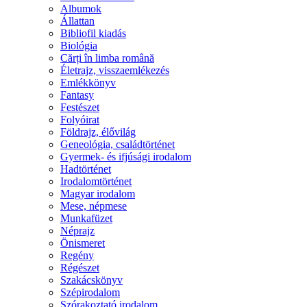
Albumok
Állattan
Bibliofil kiadás
Biológia
Cărți în limba română
Életrajz, visszaemlékezés
Emlékkönyv
Fantasy
Festészet
Folyóirat
Földrajz, élővilág
Geneológia, családtörténet
Gyermek- és ifjúsági irodalom
Hadtörténet
Irodalomtörténet
Magyar irodalom
Mese, népmese
Munkafüzet
Néprajz
Önismeret
Regény
Régészet
Szakácskönyv
Szépirodalom
Szórakoztató irodalom