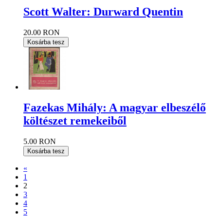
Scott Walter: Durward Quentin
20.00 RON
Kosárba tesz
Fazekas Mihály: A magyar elbeszélő
költészet remekeiből
5.00 RON
Kosárba tesz
«
1
2
3
4
5