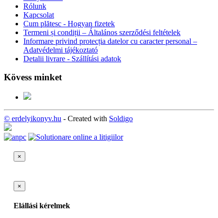
Rólunk
Kapcsolat
Cum plătesc - Hogyan fizetek
Termeni și condiții – Általános szerződési feltételek
Informare privind protecția datelor cu caracter personal –
Adatvédelmi tájékoztató
Detalii livrare - Szállítási adatok
Kövess minket
© erdelyikonyv.hu
- Created with
Soldigo
×
×
Elállási kérelmek