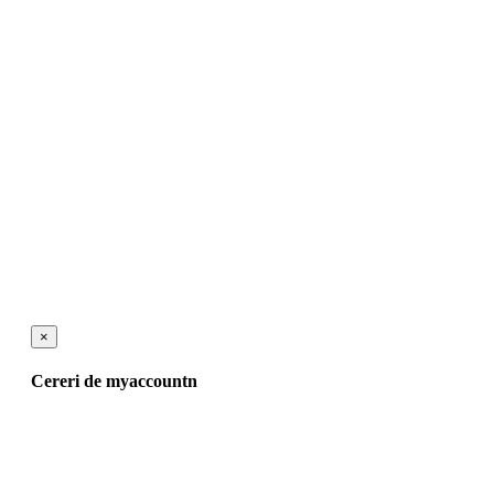
×
Cereri de myaccountn