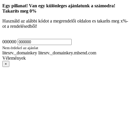
Egy pillanat! Van egy különleges ajánlatunk a számodra!
Takaríts meg
0
%
Használd az alábbi kódot a megrendelői oldalon es takaríts meg
x
%-
ot a rendelésedből!
000000
Nem érdekel az ajánlat
litesrv._domainkey litesrv._domainkey.mlsend.com
Vélemények
×