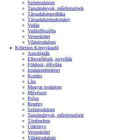
Szépirodalom
Tanulmányok, műelemzések
Társadalompolitika
Társadalomtudomány
Vallás
Vallásfilozófia
Verseskötet
Világirodalom
Kriterion Könyvkiadó
Antológiák
Elbeszélések, novellák
Földrajz, élővilág
Irodalomtörténet
Kortárs
Líra
Magyar irodalom
Művészet
Próza
Regény
Szépirodalom
Tanulmányok, műelemzések
Történelem
Útikönyv
Verseskötet
Világirodalom