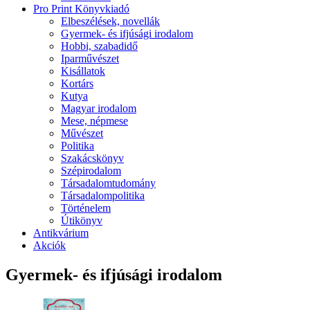
Pro Print Könyvkiadó
Elbeszélések, novellák
Gyermek- és ifjúsági irodalom
Hobbi, szabadidő
Iparművészet
Kisállatok
Kortárs
Kutya
Magyar irodalom
Mese, népmese
Művészet
Politika
Szakácskönyv
Szépirodalom
Társadalomtudomány
Társadalompolitika
Történelem
Útikönyv
Antikvárium
Akciók
Gyermek- és ifjúsági irodalom