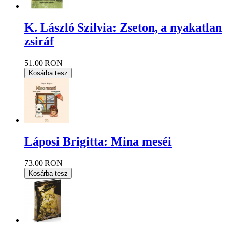
K. László Szilvia: Zseton, a nyakatlan
zsiráf
51.00 RON
Kosárba tesz
Láposi Brigitta: Mina meséi
73.00 RON
Kosárba tesz