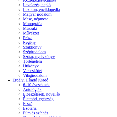
Közlekedéstechnika
Levelezés, napló
Lexikon, enciklopédia
Magyar irodalom
Mese, népmese
Monográfia
Műszaki
Művészet
Próza
Regény
Szakkönyv
Szépirodalom
Szótár, nyelvkönyv
Történelem
Útikönyv
Verseskötet
Világirodalom
Erdélyi Híradó Kiadó
6–10 éveseknek
Antológiák
Elbeszélések, novellák
Életmód, egészség
Esszé
Ezotéria
Film és színház