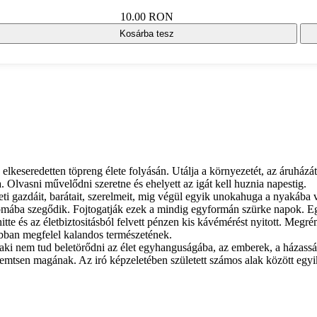
10.00 RON
Kosárba tesz
s elkeseredetten töpreng élete folyásán. Utálja a környezetét, az áruházá
Olvasni művelődni szeretne és ehelyett az igát kell huznia napestig.
geti gazdáit, barátait, szerelmeit, mig végül egyik unokahuga a nyakáb
yomába szegődik. Fojtogatják ezek a mindig egyformán szürke napok. Egy 
tte és az életbiztositásból felvett pénzen kis kávémérést nyitott. Meg
bban megfelel kalandos természetének.
, aki nem tud beletörődni az élet egyhanguságába, az emberek, a házass
eremtsen magának. Az iró képzeletében született számos alak között egy