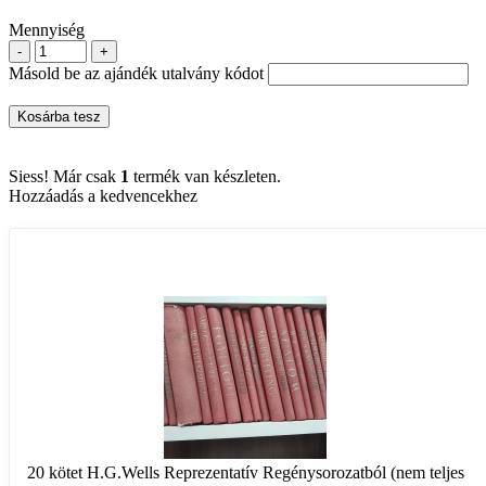
Mennyiség
-
+
Másold be az ajándék utalvány kódot
Kosárba tesz
Siess! Már csak
1
termék van készleten.
Hozzáadás a kedvencekhez
20 kötet H.G.Wells Reprezentatív Regénysorozatból (nem teljes