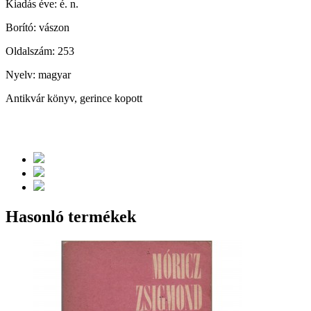
Kiadás éve: é. n.
Borító: vászon
Oldalszám: 253
Nyelv: magyar
Antikvár könyv, gerince kopott
Hasonló termékek