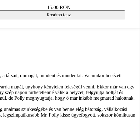
15.00 RON
Kosárba tesz
t, a társait, önmagát, mindent és mindenkit. Valamikor becézett
a varrja magát, ugyhogy kénytelen feleségül venni. Ekkor már van egy
szép napon türhetetlenné válik a helyzet, felgyujtja boltját és
rémül, de Polly megnyugtatja, hogy ő már inkább megmarad halottnak.
ág unalmas szürkeségébe és van benne elég bátorság, vállalkozási
ik legszimpatikusabb Mr. Polly kissé ügyefogyott, sokszor kómikusan