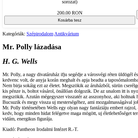
sorozat)
200.00 RON
Kosárba tesz
Kategóriák:
Szépirodalom
Antikvárium
Mr. Polly lázadása
H. G. Wells
Mr. Polly, a nagy divatáruház ifju segédje a városvégi réten üldögél é
kedvenc volt, de anyja korán meghalt és apja beadta a taposómalomba. 
Nem birja sokáig ezt az életet. Megszökik az áruházból, sürün cserél
kis pénze is, boltot vásárol, önállóan dolgozik. De az unalom itt is n
megszökik. Azután mégegyszer visszatér az asszonyhoz, aki holtnak hi
Bucsuzik és megy vissza uj mesterségéhez, ami mozgalmasságával jo
Mr. Polly történetében Wells egy olyan nagy fantáziáju embert rajzol
kedv, hogy minden hidat felégetve maga mögött, uj életlehetőséget t
vidám, energikus figurája.
Kiadó: Pantheon Irodalmi Intézet R.-T.