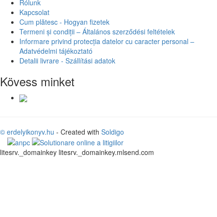
Rólunk
Kapcsolat
Cum plătesc - Hogyan fizetek
Termeni și condiții – Általános szerződési feltételek
Informare privind protecția datelor cu caracter personal –
Adatvédelmi tájékoztató
Detalii livrare - Szállítási adatok
Kövess minket
© erdelyikonyv.hu
- Created with
Soldigo
litesrv._domainkey litesrv._domainkey.mlsend.com