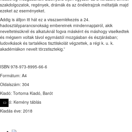
szakdolgozatok, regények, drámák és az önéletrajzok méltatják majd
ezeket az eseményeket.
Addig is álljon itt hát ez a visszaemlékezés a 24.
hadosztályparancsnokság embereinek mindennapjairól, akik
neveltetésüknél és alkatuknál fogva másként és máshogy viselkedtek
és mégsem voltak távol egymástól mozgásban és észjárásban;
ludovikások és tartalékos tisztiiskolát végzettek, a régi k. u. k.
akadémiákon nevelt törzstisztekig.”
ISBN 978-973-8995-66-6
Formátum: A4
Oldalszám: 304
Kiadó: Tortoma Kiadó, Barót
Borító: Kemény táblás
Kiadás éve: 2018