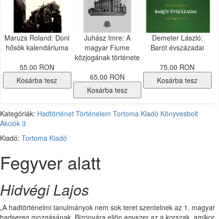
Maruzs Roland: Doni
Juhász Imre: A
Demeter László:
hősök kalendáriuma
magyar Fiume
Barót évszázadai
közjogának története
55.00 RON
75.00 RON
65.00 RON
Kosárba tesz
Kosárba tesz
Kosárba tesz
Kategóriák:
Hadtörténet
Történelem
Tortoma Kiadó
Könyvesbolt
Akciók
3
Kiadó:
Tortoma Kiadó
Fegyver alatt
Hidvégi Lajos
„A hadtörténelmi tanulmányok nem sok teret szentelnek az 1. magyar
hadsereg mozgásának. Bizonyára eljön egyszer az a korszak, amikor