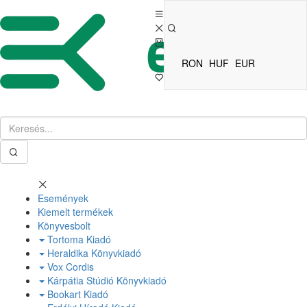
RON
HUF
EUR
Események
Kiemelt termékek
Könyvesbolt
Tortoma Kiadó
Heraldika Könyvkiadó
Vox Cordis
Kárpátia Stúdió Könyvkiadó
Bookart Kiadó