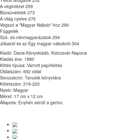
Titkos látogatók 252
A végintézet 259
Búcsúvételek 273
A világ nyelve 276
Végszó a "Magyar Nábob"-hoz 290
Függelék
Szó- és névmagyarázatok 294
Jókairól és az Egy magyar nábobról 304
Kiadó: Dacia Könyvkiadó, Kolozsvár-Napoca
Kiadás éve: 1980
Kötés típusa: Varrott papírkötés
Oldalszám: 692 oldal
Sorozatcím: Tanulók könyvtára
Kötetszám: 219-220
Nyelv: Magyar
Méret: 17 cm x 12 cm
Állapota: Enyhén sérült a gerinc.