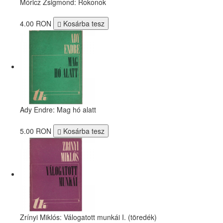
Móricz Zsigmond: Rokonok
4.00 RON
Kosárba tesz
Ady Endre: Mag hó alatt
5.00 RON
Kosárba tesz
Zrínyi Miklós: Válogatott munkái I. (töredék)