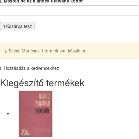
Másold be az ajándék utalvány kódot
Kosárba tesz
Siess! Már csak
1
termék van készleten.
Hozzáadás a kedvencekhez
Kiegészítő termékek