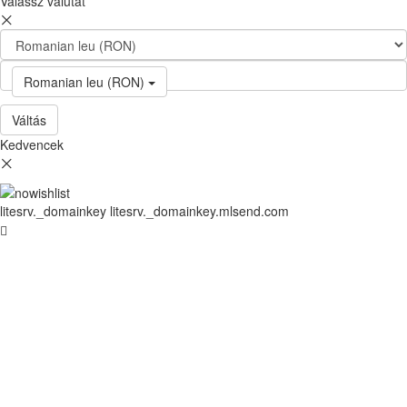
Válassz valutát
Romanian leu (RON)
Váltás
Kedvencek
litesrv._domainkey litesrv._domainkey.mlsend.com