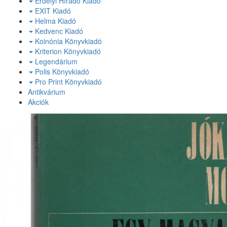
Erdélyi Híradó Kiadó
EXIT Kiadó
Helma Kiadó
Kedvenc Kiadó
Koinónia Könyvkiadó
Kriterion Könyvkiadó
Legendárium
Polis Könyvkiadó
Pro Print Könyvkiadó
Antikvárium
Akciók