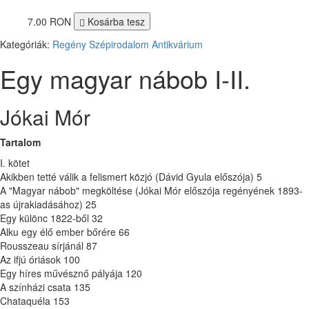
7.00 RON
Kosárba tesz
Kategóriák:
Regény
Szépirodalom
Antikvárium
Egy magyar nábob I-II.
Jókai Mór
Tartalom
I. kötet
Akikben tetté válik a felismert közjó (Dávid Gyula előszója) 5
A "Magyar nábob" megköltése (Jókai Mór előszója regényének 1893-
as újrakiadásához) 25
Egy különc 1822-ből 32
Alku egy élő ember bőrére 66
Rousszeau sírjánál 87
Az ifjú óriások 100
Egy híres művésznő pályája 120
A színházi csata 135
Chataquéla 153