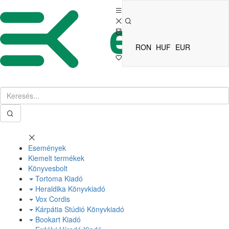
RON
HUF
EUR
Események
Kiemelt termékek
Könyvesbolt
Tortoma Kiadó
Heraldika Könyvkiadó
Vox Cordis
Kárpátia Stúdió Könyvkiadó
Bookart Kiadó