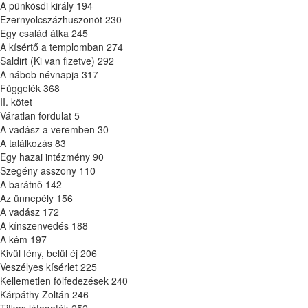
A pünkösdi király 194
Ezernyolcszázhuszonöt 230
Egy család átka 245
A kísértő a templomban 274
Saldirt (Ki van fizetve) 292
A nábob névnapja 317
Függelék 368
II. kötet
Váratlan fordulat 5
A vadász a veremben 30
A találkozás 83
Egy hazai intézmény 90
Szegény asszony 110
A barátnő 142
Az ünnepély 156
A vadász 172
A kínszenvedés 188
A kém 197
Kivül fény, belül éj 206
Veszélyes kísérlet 225
Kellemetlen fölfedezések 240
Kárpáthy Zoltán 246