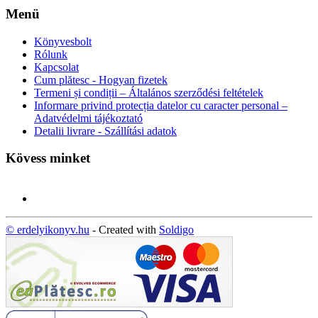
Menü
Könyvesbolt
Rólunk
Kapcsolat
Cum plătesc - Hogyan fizetek
Termeni și condiții – Általános szerződési feltételek
Informare privind protecția datelor cu caracter personal –
Adatvédelmi tájékoztató
Detalii livrare - Szállítási adatok
Kövess minket
© erdelyikonyv.hu
- Created with
Soldigo