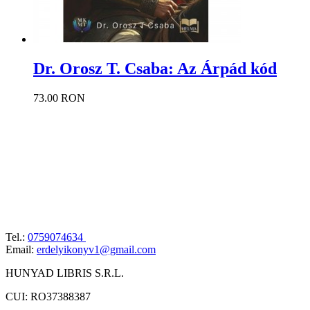
Dr. Orosz T. Csaba: Az Árpád kód
73.00 RON
Tel.:
0759074634
Email:
erdelyikonyv1@gmail.com
HUNYAD LIBRIS S.R.L.
CUI: RO37388387