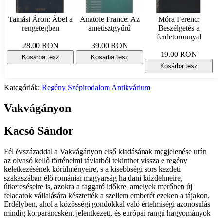
Tamási Áron: Ábel a
Anatole France: Az
Móra Ferenc:
rengetegben
ametisztgyűrű
Beszélgetés a
ferdetoronnyal
28.00 RON
39.00 RON
19.00 RON
Kosárba tesz
Kosárba tesz
Kosárba tesz
Kategóriák:
Regény
Szépirodalom
Antikvárium
Vakvágányon
Kacsó Sándor
Fél évszázaddal a Vakvágányon első kiadásának megjelenése után
az olvasó kellő történelmi távlatból tekinthet vissza e regény
keletkezésének körülményeire, s a kisebbségi sors kezdeti
szakaszában élő romániai magyarság hajdani küzdelmeire,
útkereséseire is, azokra a faggató időkre, amelyek merőben új
feladatok vállalására késztették a szellem emberét ezeken a tájakon,
Erdélyben, ahol a közösségi gondokkal való értelmiségi azonosulás
mindig korparancsként jelentkezett, és európai rangú hagyományok