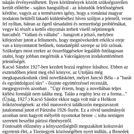
talaján érvényesülhetett. Ilyen körülmények között szükségszerűen
került előtérbe - sajátos hangsúllyal - az írástudók felelősségének
kérdése, vagyis az a természetes igény, hogy a romániai magyar
irodalom belülről fakadó küldetéséhez híven szóljon a jelenről, vesse
fel nyíltan, bátran az égető társadalmi és nemzetiségi problémákat,
vegye ki részét a kettős elnyomás terheit viselő néptömegek
harcaiból. "Vallani és vállalni" - hangzott a jelszó, melyben
kifejezésre jutott a felismerés, hogy megnövekedett erkölcsi ereje
van a kinyomtatott betűnek, öntudatépítő szerepe az írói szónak.
Szükséges most ezekre az összefüggésekre legalább futólagosan
utalni, hogy jobban megértsük a Vakvágányon irodalomtörténeti
jelentőségét.
Kacsó Sándor 1927-ben kezdett hozzá regénye írásához. Ebben az
esztendőben jelent meg első könyve, az Utoljára még
megkapaszkodunk című novelláskötet, melyet Jancsó Béla - a "barát
és együttdolgozó társ" - őszinte együttérzéssel recenzált,
megjegyezvén azonban . "Úgy érzem, hogy a novellában teljes
kiélési formáját nem találta meg. Talán a regény lesz ez a forma..."
(Újság, 1927.) Kacsó Sándor ekkor tagja volt már a Helikon
íróközösségének: az első marosvécsi találkozón megszavazott
jutalommal jutott el Párizsba 1926 őszén. Ez a rövid tanulmányút
azonban nem hagyott mélyebb nyomokat benne -; soha nemigen
szeretett beszélni párizsi élményeiről.
Fontosabb előzmény a kényszerűségből megszakított kolozsvári
egyetemi élet, a Tizenegyek közösségében nyert indítás, a Benedek