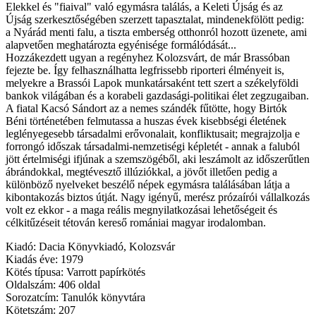
Elekkel és "fiaival" való egymásra találás, a Keleti Újság és az
Újság szerkesztőségében szerzett tapasztalat, mindenekfölött pedig:
a Nyárád menti falu, a tiszta emberség otthonról hozott üzenete, ami
alapvetően meghatározta egyénisége formálódását...
Hozzákezdett ugyan a regényhez Kolozsvárt, de már Brassóban
fejezte be. Így felhasználhatta legfrissebb riporteri élményeit is,
melyekre a Brassói Lapok munkatársaként tett szert a székelyföldi
bankok világában és a korabeli gazdasági-politikai élet zegzugaiban.
A fiatal Kacsó Sándort az a nemes szándék fűtötte, hogy Birtók
Béni történetében felmutassa a huszas évek kisebbségi életének
leglényegesebb társadalmi erővonalait, konfliktusait; megrajzolja e
forrongó időszak társadalmi-nemzetiségi képletét - annak a faluból
jött értelmiségi ifjúnak a szemszögéből, aki leszámolt az időszerűtlen
ábrándokkal, megtévesztő illúziókkal, a jövőt illetően pedig a
különböző nyelveket beszélő népek egymásra találásában látja a
kibontakozás biztos útját. Nagy igényű, merész prózaírói vállalkozás
volt ez ekkor - a maga reális megnyilatkozásai lehetőségeit és
célkitűzéseit tétován kereső romániai magyar irodalomban.
Kiadó: Dacia Könyvkiadó, Kolozsvár
Kiadás éve: 1979
Kötés típusa: Varrott papírkötés
Oldalszám: 406 oldal
Sorozatcím: Tanulók könyvtára
Kötetszám: 207