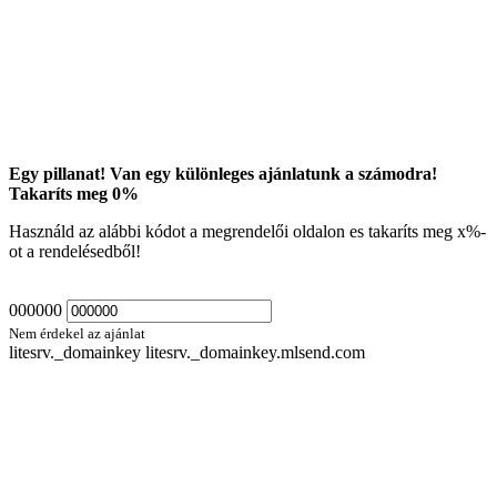
Egy pillanat! Van egy különleges ajánlatunk a számodra!
Takaríts meg
0
%
Használd az alábbi kódot a megrendelői oldalon es takaríts meg
x
%-
ot a rendelésedből!
000000
Nem érdekel az ajánlat
litesrv._domainkey litesrv._domainkey.mlsend.com