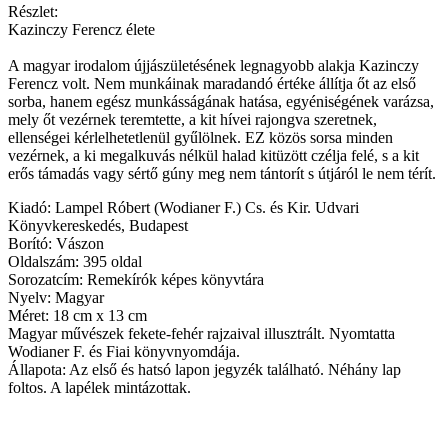
Részlet:
Kazinczy Ferencz élete
A magyar irodalom újjászületésének legnagyobb alakja Kazinczy
Ferencz volt. Nem munkáinak maradandó értéke állítja őt az első
sorba, hanem egész munkásságának hatása, egyéniségének varázsa,
mely őt vezérnek teremtette, a kit hívei rajongva szeretnek,
ellenségei kérlelhetetlenül gyűlölnek. EZ közös sorsa minden
vezérnek, a ki megalkuvás nélkül halad kitüzött czélja felé, s a kit
erős támadás vagy sértő gúny meg nem tántorít s útjáról le nem térít.
Kiadó: Lampel Róbert (Wodianer F.) Cs. és Kir. Udvari
Könyvkereskedés, Budapest
Borító: Vászon
Oldalszám: 395 oldal
Sorozatcím: Remekírók képes könyvtára
Nyelv: Magyar
Méret: 18 cm x 13 cm
Magyar művészek fekete-fehér rajzaival illusztrált. Nyomtatta
Wodianer F. és Fiai könyvnyomdája.
Állapota: Az első és hatsó lapon jegyzék található. Néhány lap
foltos. A lapélek mintázottak.