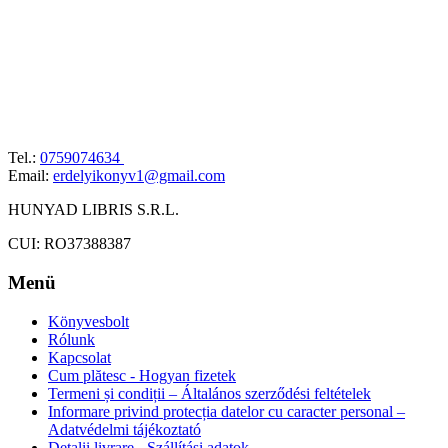
Tel.:
0759074634
Email:
erdelyikonyv1@gmail.com
HUNYAD LIBRIS S.R.L.
CUI: RO37388387
Menü
Könyvesbolt
Rólunk
Kapcsolat
Cum plătesc - Hogyan fizetek
Termeni și condiții – Általános szerződési feltételek
Informare privind protecția datelor cu caracter personal –
Adatvédelmi tájékoztató
Detalii livrare - Szállítási adatok