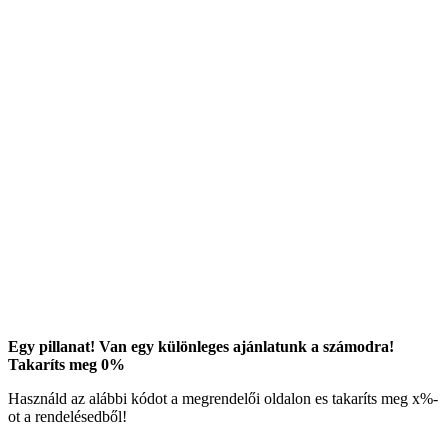
Egy pillanat! Van egy különleges ajánlatunk a számodra!
Takaríts meg
0
%
Használd az alábbi kódot a megrendelői oldalon es takaríts meg
x
%-
ot a rendelésedből!