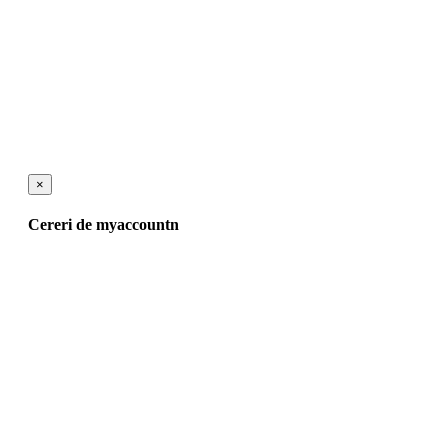
×
Cereri de myaccountn