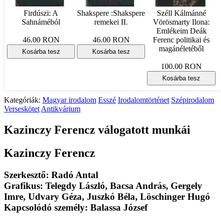
Firdúszi: A
Shakspere :Shakspere
Széll Kálmánné
Sahnáméból
remekei II.
Vörösmarty Ilona:
Emlékeim Deák
46.00 RON
46.00 RON
Ferenc politikai és
magánéletéből
Kosárba tesz
Kosárba tesz
100.00 RON
Kosárba tesz
Kategóriák:
Magyar irodalom
Esszé
Irodalomtörténet
Szépirodalom
Verseskötet
Antikvárium
Kazinczy Ferencz válogatott munkái
Kazinczy Ferencz
Szerkesztő: Radó Antal
Grafikus: Telegdy László, Bacsa András, Gergely
Imre, Udvary Géza, Juszkó Béla, Löschinger Hugó
Kapcsolódó személy: Balassa József