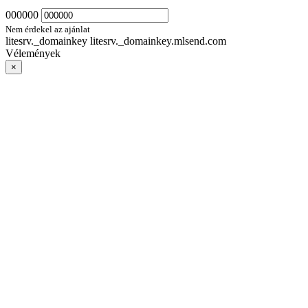
000000
Nem érdekel az ajánlat
litesrv._domainkey litesrv._domainkey.mlsend.com
Vélemények
×