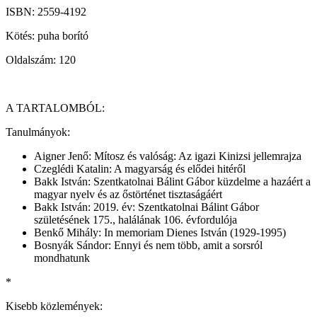
ISBN: 2559-4192
Kötés: puha borító
Oldalszám: 120
A TARTALOMBÓL:
Tanulmányok:
Aigner Jenő: Mítosz és valóság: Az igazi Kinizsi jellemrajza
Czeglédi Katalin: A magyarság és elődei hitéről
Bakk István: Szentkatolnai Bálint Gábor küzdelme a hazáért a
magyar nyelv és az őstörténet tisztaságáért
Bakk István: 2019. év: Szentkatolnai Bálint Gábor
születésének 175., halálának 106. évfordulója
Benkő Mihály: In memoriam Dienes István (1929-1995)
Bosnyák Sándor: Ennyi és nem több, amit a sorsról
mondhatunk
*
Kisebb közlemények: