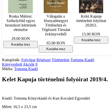
Roska Márton:
Válogatás a
Kelet Kapuja
Székelyföld egyes
Hunyadmegyei
történelmi folyóirat
bronzkori leleteinek
Történelmi és
2020/2.
elemzése
Tégészeti Társulat
évkönyveiből
15.00 RON
29.00 RON
Kosárba tesz
65.00 RON
Kosárba tesz
Kosárba tesz
Kategóriák:
Folyóirat
Régészet
Történelem
Tortoma Kiadó
Könyvesbolt
Akciók
8
Márka:
Tortoma Kiadó
Kelet Kapuja történelmi folyóirat 2019/4.
Kiadó: Tortoma Könyvkiadó és Kun Kocsárd Egyesület
Méret: 16,5 x 23,5 cm