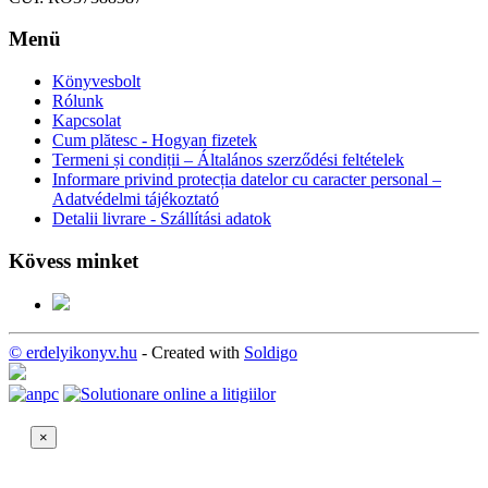
Menü
Könyvesbolt
Rólunk
Kapcsolat
Cum plătesc - Hogyan fizetek
Termeni și condiții – Általános szerződési feltételek
Informare privind protecția datelor cu caracter personal –
Adatvédelmi tájékoztató
Detalii livrare - Szállítási adatok
Kövess minket
© erdelyikonyv.hu
- Created with
Soldigo
×