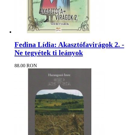
Fedina Lídia: Akasztófavirágok 2. -
Ne tegyétek ti leányok
88.00 RON