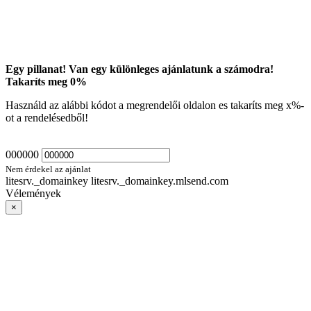
Egy pillanat! Van egy különleges ajánlatunk a számodra!
Takaríts meg
0
%
Használd az alábbi kódot a megrendelői oldalon es takaríts meg
x
%-
ot a rendelésedből!
000000
Nem érdekel az ajánlat
litesrv._domainkey litesrv._domainkey.mlsend.com
Vélemények
×