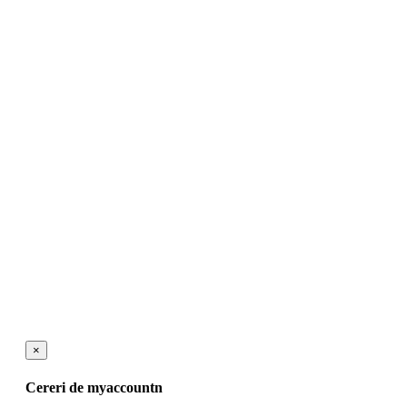
×
Cereri de myaccountn