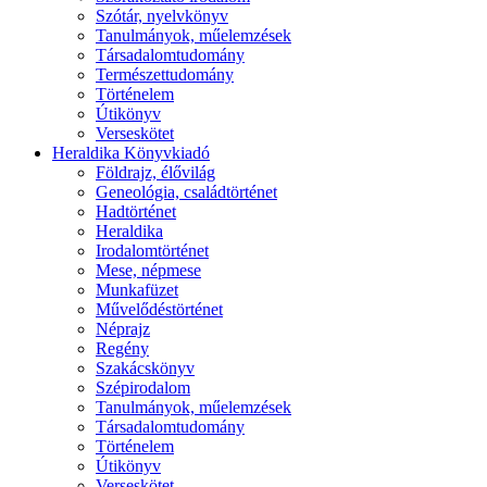
Szótár, nyelvkönyv
Tanulmányok, műelemzések
Társadalomtudomány
Természettudomány
Történelem
Útikönyv
Verseskötet
Heraldika Könyvkiadó
Földrajz, élővilág
Geneológia, családtörténet
Hadtörténet
Heraldika
Irodalomtörténet
Mese, népmese
Munkafüzet
Művelődéstörténet
Néprajz
Regény
Szakácskönyv
Szépirodalom
Tanulmányok, műelemzések
Társadalomtudomány
Történelem
Útikönyv
Verseskötet