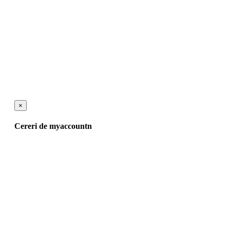
×
Cereri de myaccountn