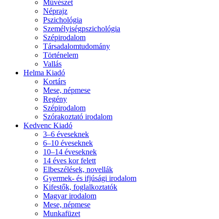
Művészet
Néprajz
Pszichológia
Személyiségpszichológia
Szépirodalom
Társadalomtudomány
Történelem
Vallás
Helma Kiadó
Kortárs
Mese, népmese
Regény
Szépirodalom
Szórakoztató irodalom
Kedvenc Kiadó
3–6 éveseknek
6–10 éveseknek
10–14 éveseknek
14 éves kor felett
Elbeszélések, novellák
Gyermek- és ifjúsági irodalom
Kifestők, foglalkoztatók
Magyar irodalom
Mese, népmese
Munkafüzet