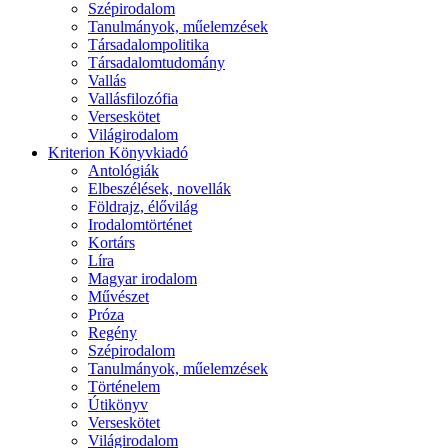
Szépirodalom
Tanulmányok, műelemzések
Társadalompolitika
Társadalomtudomány
Vallás
Vallásfilozófia
Verseskötet
Világirodalom
Kriterion Könyvkiadó
Antológiák
Elbeszélések, novellák
Földrajz, élővilág
Irodalomtörténet
Kortárs
Líra
Magyar irodalom
Művészet
Próza
Regény
Szépirodalom
Tanulmányok, műelemzések
Történelem
Útikönyv
Verseskötet
Világirodalom