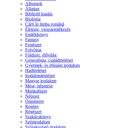
Albumok
Állattan
Bibliofil kiadás
Biológia
Cărți în limba română
Életrajz, visszaemlékezés
Emlékkönyv
Fantasy
Festészet
Folyóirat
Földrajz, élővilág
Geneológia, családtörténet
Gyermek- és ifjúsági irodalom
Hadtörténet
Irodalomtörténet
Magyar irodalom
Mese, népmese
Munkafüzet
Néprajz
Önismeret
Regény
Régészet
Szakácskönyv
Szépirodalom
Szórakoztató irodalom