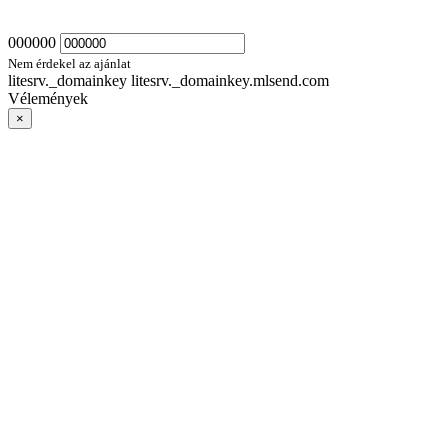
000000
Nem érdekel az ajánlat
litesrv._domainkey litesrv._domainkey.mlsend.com
Vélemények
×