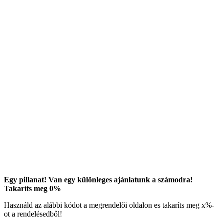
Egy pillanat! Van egy különleges ajánlatunk a számodra!
Takaríts meg
0
%
Használd az alábbi kódot a megrendelői oldalon es takaríts meg
x
%-
ot a rendelésedből!