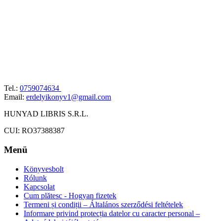
Tel.:
0759074634
Email:
erdelyikonyv1@gmail.com
HUNYAD LIBRIS S.R.L.
CUI: RO37388387
Menü
Könyvesbolt
Rólunk
Kapcsolat
Cum plătesc - Hogyan fizetek
Termeni și condiții – Általános szerződési feltételek
Informare privind protecția datelor cu caracter personal –