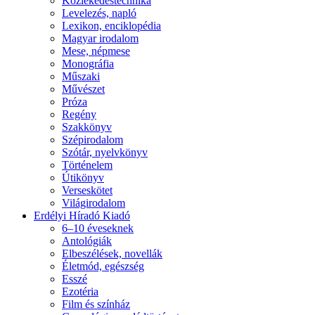
Közlekedéstechnika
Levelezés, napló
Lexikon, enciklopédia
Magyar irodalom
Mese, népmese
Monográfia
Műszaki
Művészet
Próza
Regény
Szakkönyv
Szépirodalom
Szótár, nyelvkönyv
Történelem
Útikönyv
Verseskötet
Világirodalom
Erdélyi Híradó Kiadó
6–10 éveseknek
Antológiák
Elbeszélések, novellák
Életmód, egészség
Esszé
Ezotéria
Film és színház