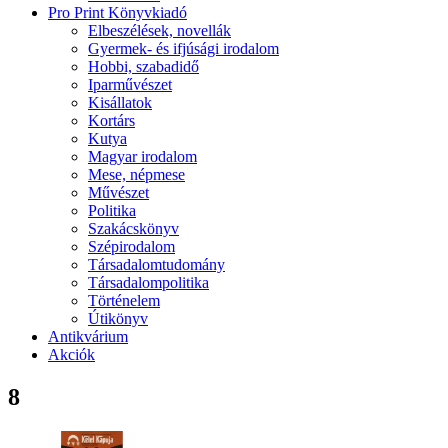
Pro Print Könyvkiadó
Elbeszélések, novellák
Gyermek- és ifjúsági irodalom
Hobbi, szabadidő
Iparművészet
Kisállatok
Kortárs
Kutya
Magyar irodalom
Mese, népmese
Művészet
Politika
Szakácskönyv
Szépirodalom
Társadalomtudomány
Társadalompolitika
Történelem
Útikönyv
Antikvárium
Akciók
8