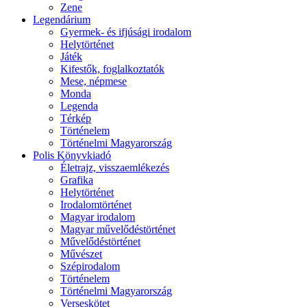
Zene
Legendárium
Gyermek- és ifjúsági irodalom
Helytörténet
Játék
Kifestők, foglalkoztatók
Mese, népmese
Monda
Legenda
Térkép
Történelem
Történelmi Magyarország
Polis Könyvkiadó
Életrajz, visszaemlékezés
Grafika
Helytörténet
Irodalomtörténet
Magyar irodalom
Magyar művelődéstörténet
Művelődéstörténet
Művészet
Szépirodalom
Történelem
Történelmi Magyarország
Verseskötet