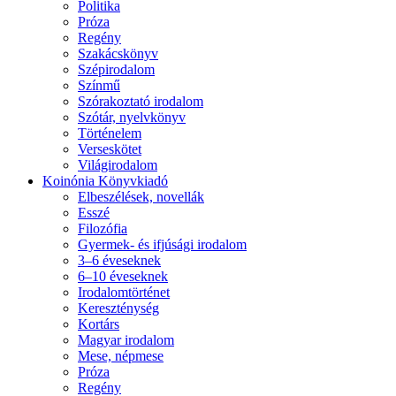
Politika
Próza
Regény
Szakácskönyv
Szépirodalom
Színmű
Szórakoztató irodalom
Szótár, nyelvkönyv
Történelem
Verseskötet
Világirodalom
Koinónia Könyvkiadó
Elbeszélések, novellák
Esszé
Filozófia
Gyermek- és ifjúsági irodalom
3–6 éveseknek
6–10 éveseknek
Irodalomtörténet
Kereszténység
Kortárs
Magyar irodalom
Mese, népmese
Próza
Regény