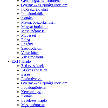
Geneológia, családtörténet
Gyermek- és ifjúsági irodalom
Földrajz, élővilág
Irodalomkritika
Kortárs
Mágia, boszorkányság
Magyar irodalom
Mese, népmese
Művészet
Próza
Regény
Szépirodalom
Verseskötet
Világirodalom
EXIT Kiadó
3–6 éveseknek
14 éves kor felett
Esszé
Fotóművészet
Gyermek- és ifjúsági irodalom
Irodalomtörténet
Kereszténység
Kortárs
Levelezés, napló
Mese, népmese