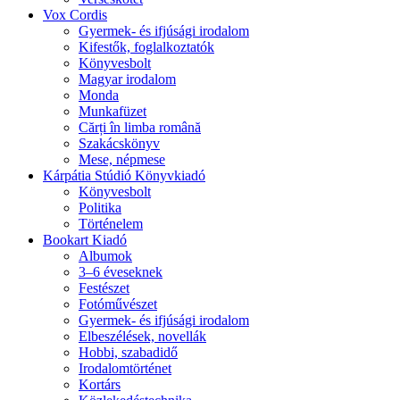
Vox Cordis
Gyermek- és ifjúsági irodalom
Kifestők, foglalkoztatók
Könyvesbolt
Magyar irodalom
Monda
Munkafüzet
Cărți în limba română
Szakácskönyv
Mese, népmese
Kárpátia Stúdió Könyvkiadó
Könyvesbolt
Politika
Történelem
Bookart Kiadó
Albumok
3–6 éveseknek
Festészet
Fotóművészet
Gyermek- és ifjúsági irodalom
Elbeszélések, novellák
Hobbi, szabadidő
Irodalomtörténet
Kortárs