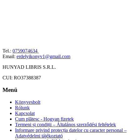
Tel.:
0759074634
Email:
erdelyikonyv1@gmail.com
HUNYAD LIBRIS S.R.L.
CUI: RO37388387
Menü
Könyvesbolt
Rólunk
Kapcsolat
Cum plătesc - Hogyan fizetek
Termeni și condiții – Általános szerződési feltételek
Informare privind protecția datelor cu caracter personal –
Adatvédelmi tájékoztató