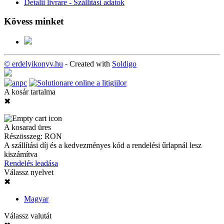
Detalii livrare - Szállítási adatok
Kövess minket
© erdelyikonyv.hu
- Created with
Soldigo
A kosár tartalma
✖
A kosarad üres
Részösszeg:
RON
A szállítási díj és a kedvezményes kód a rendelési űrlapnál lesz
kiszámítva
Rendelés leadása
Válassz nyelvet
✖
Magyar
Válassz valutát