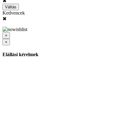
✖
Váltás
Kedvencek
✖
×
×
Elállási kérelmek