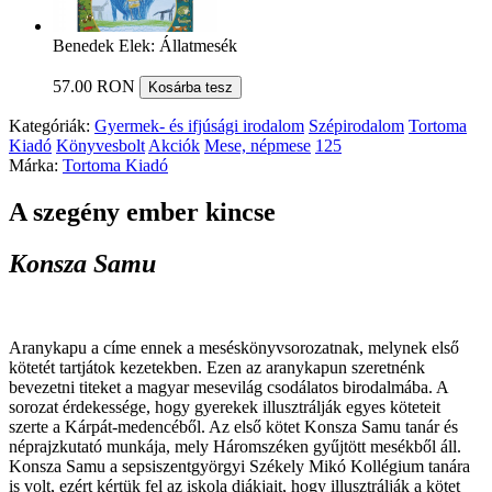
Benedek Elek: Állatmesék
57.00 RON
Kosárba tesz
Kategóriák:
Gyermek- és ifjúsági irodalom
Szépirodalom
Tortoma
Kiadó
Könyvesbolt
Akciók
Mese, népmese
125
Márka:
Tortoma Kiadó
A szegény ember kincse
Konsza Samu
Aranykapu a címe ennek a meséskönyvsorozatnak, melynek első
kötetét tartjátok kezetekben. Ezen az aranykapun szeretnénk
bevezetni titeket a magyar mesevilág csodálatos birodalmába. A
sorozat érdekessége, hogy gyerekek illusztrálják egyes köteteit
szerte a Kárpát-medencéből. Az első kötet Konsza Samu tanár és
néprajzkutató munkája, mely Háromszéken gyűjtött mesékből áll.
Konsza Samu a sepsiszentgyörgyi Székely Mikó Kollégium tanára
is volt, ezért kértük fel az iskola diákjait, hogy illusztrálják a kötet