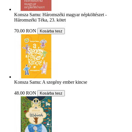
Konsza Samu: Háromszéki magyar népköltészet -
Háromszéki Téka, 23. kötet
70.00 RON
Kosárba tesz
Konsza Samu: A szegény ember kincse
48.00 RON
Kosárba tesz