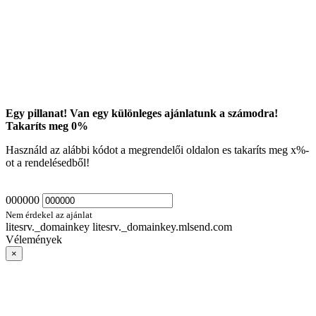
Egy pillanat! Van egy különleges ajánlatunk a számodra!
Takaríts meg
0
%
Használd az alábbi kódot a megrendelői oldalon es takaríts meg
x
%-
ot a rendelésedből!
000000
Nem érdekel az ajánlat
litesrv._domainkey litesrv._domainkey.mlsend.com
Vélemények
×