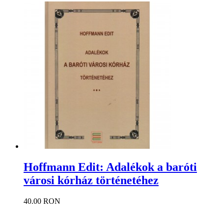
Hoffmann Edit: Adalékok a baróti
városi kórház történetéhez
40.00 RON