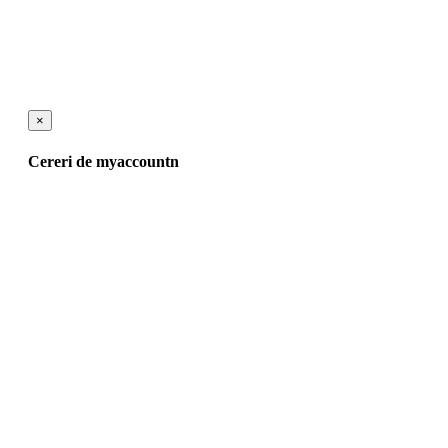
×
Cereri de myaccountn