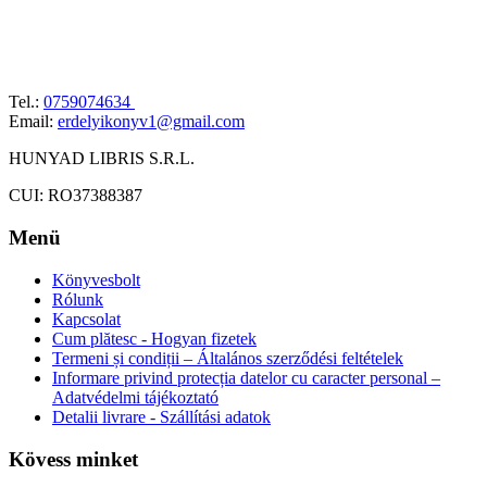
Tel.:
0759074634
Email:
erdelyikonyv1@gmail.com
HUNYAD LIBRIS S.R.L.
CUI: RO37388387
Menü
Könyvesbolt
Rólunk
Kapcsolat
Cum plătesc - Hogyan fizetek
Termeni și condiții – Általános szerződési feltételek
Informare privind protecția datelor cu caracter personal –
Adatvédelmi tájékoztató
Detalii livrare - Szállítási adatok
Kövess minket