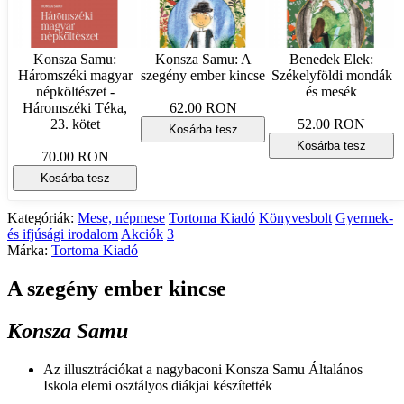
Konsza Samu:
Konsza Samu: A
Benedek Elek:
Háromszéki magyar
szegény ember kincse
Székelyföldi mondák
népköltészet -
és mesék
Háromszéki Téka,
62.00 RON
23. kötet
52.00 RON
Kosárba tesz
Kosárba tesz
70.00 RON
Kosárba tesz
Kategóriák:
Mese, népmese
Tortoma Kiadó
Könyvesbolt
Gyermek-
és ifjúsági irodalom
Akciók
3
Márka:
Tortoma Kiadó
A szegény ember kincse
Konsza Samu
Az illusztrációkat a nagybaconi Konsza Samu Általános
Iskola elemi osztályos diákjai készítették