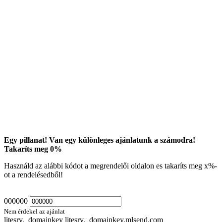
Egy pillanat! Van egy különleges ajánlatunk a számodra!
Takaríts meg
0
%
Használd az alábbi kódot a megrendelői oldalon es takaríts meg
x
%-
ot a rendelésedből!
000000
Nem érdekel az ajánlat
litesrv._domainkey litesrv._domainkey.mlsend.com