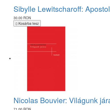
Sibylle Lewitscharoff: Apostol
30.00 RON
Kosárba tesz
Nicolas Bouvier: Világunk járá
71.00 RON