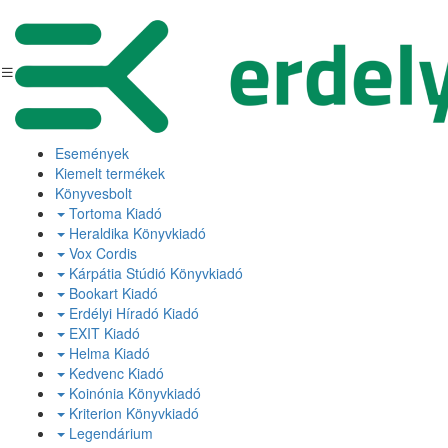
Események
Kiemelt termékek
Könyvesbolt
Tortoma Kiadó
Heraldika Könyvkiadó
Vox Cordis
Kárpátia Stúdió Könyvkiadó
Bookart Kiadó
Erdélyi Híradó Kiadó
EXIT Kiadó
Helma Kiadó
Kedvenc Kiadó
Koinónia Könyvkiadó
Kriterion Könyvkiadó
Legendárium