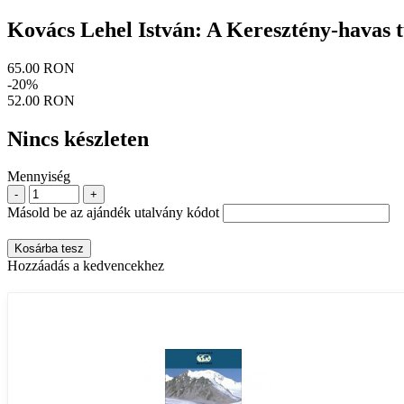
Kovács Lehel István: A Keresztény-havas t
65.00 RON
-20%
52.00 RON
Nincs készleten
Mennyiség
-
+
Másold be az ajándék utalvány kódot
Kosárba tesz
Hozzáadás a kedvencekhez