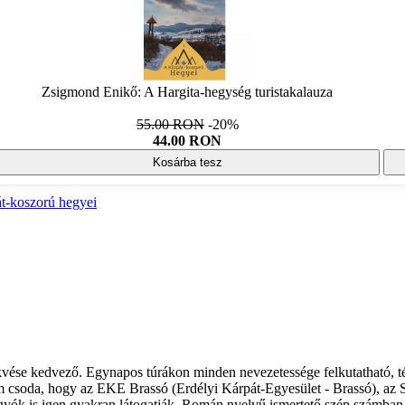
Zsigmond Enikő: A Hargita-hegység turistakalauza
55.00 RON
-20%
44.00 RON
Kosárba tesz
t-koszorú hegyei
ekvése kedvező. Egynapos túrákon minden nevezetessége felkutatható, t
Nem csoda, hogy az EKE Brassó (Erdélyi Kárpát-Egyesület - Brassó), az
ágyók is igen gyakran látogatják. Román nyelvű ismertető szép számban