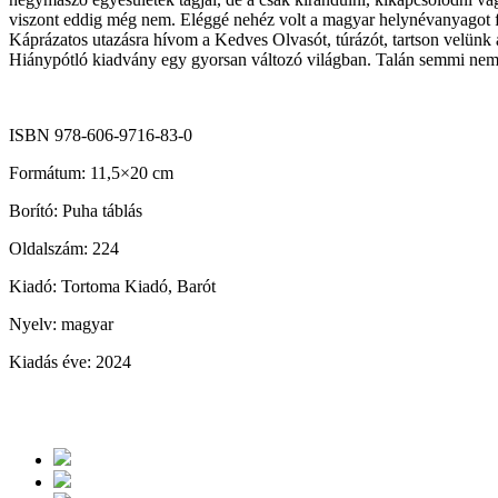
viszont eddig még nem. Eléggé nehéz volt a magyar helynévanyagot fe
Káprázatos utazásra hívom a Kedves Olvasót, túrázót, tartson velünk a 
Hiánypótló kiadvány egy gyorsan változó világban. Talán semmi nem 
ISBN 978-606-9716-83-0
Formátum: 11,5×20 cm
Borító: Puha táblás
Oldalszám: 224
Kiadó: Tortoma Kiadó, Barót
Nyelv: magyar
Kiadás éve: 2024