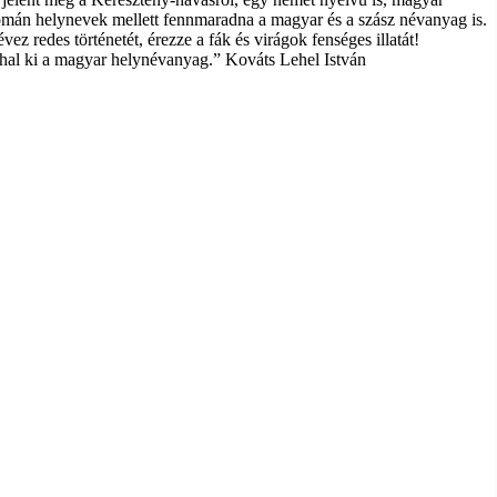
román helynevek mellett fennmaradna a magyar és a szász névanyag is.
z redes történetét, érezze a fák és virágok fenséges illatát!
hal ki a magyar helynévanyag.” Kováts Lehel István