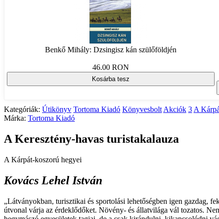
Benkő Mihály: Dzsingisz kán szülőföldjén
46.00 RON
Kosárba tesz
Kategóriák:
Útikönyv
Tortoma Kiadó
Könyvesbolt
Akciók
3
A Kárpá
Márka:
Tortoma Kiadó
A Keresztény-havas turistakalauza
A Kárpát-koszorú hegyei
Kovács Lehel István
„Látványokban, turisztikai és sportolási lehetőségben igen gazdag, f
útvonal várja az érdeklődőket. Növény- és állatvilága vál tozatos. 
hegymászó egyesületek tagjai, de a csak kirándulni, kikapcsolódni v