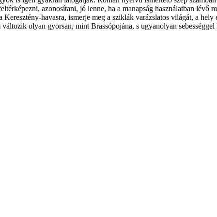
ltérképezni, azonosítani, jó lenne, ha a manapság használatban lévő 
Keresztény-havasra, ismerje meg a sziklák varázslatos világát, a hely éve
változik olyan gyorsan, mint Brassópojána, s ugyanolyan sebességgel 