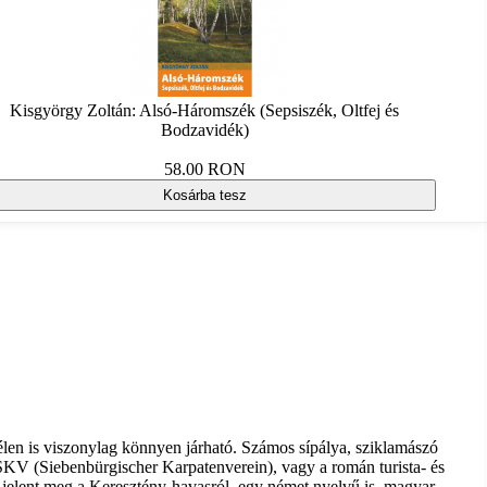
Kisgyörgy Zoltán: Alsó-Háromszék (Sepsiszék, Oltfej és
Bodzavidék)
58.00 RON
Kosárba tesz
élen is viszonylag könnyen járható. Számos sípálya, sziklamászó
 SKV (Siebenbürgischer Karpatenverein), vagy a román turista- és
 jelent meg a Keresztény-havasról, egy német nyelvű is, magyar