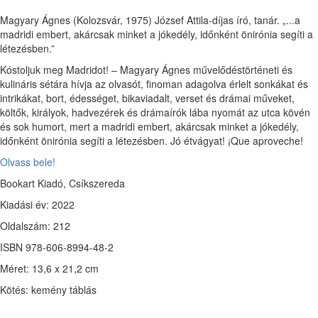
Magyary Ágnes (Kolozsvár, 1975) József Attila-díjas író, tanár. „...a
madridi embert, akárcsak minket a jókedély, időnként önirónia segíti a
létezésben.”
Kóstoljuk meg Madridot! – Magyary Ágnes művelődéstörténeti és
kulináris sétára hívja az olvasót, finoman adagolva érlelt sonkákat és
intrikákat, bort, édességet, bikaviadalt, verset és drámai műveket,
költők, királyok, hadvezérek és drámaírók lába nyomát az utca kövén
és sok humort, mert a madridi embert, akárcsak minket a jókedély,
időnként önirónia segíti a létezésben. Jó étvágyat! ¡Que aproveche!
Olvass bele!
Bookart Kiadó, Csíkszereda
Kiadási év: 2022
Oldalszám: 212
ISBN 978-606-8994-48-2
Méret: 13,6 x 21,2 cm
Kötés: kemény táblás