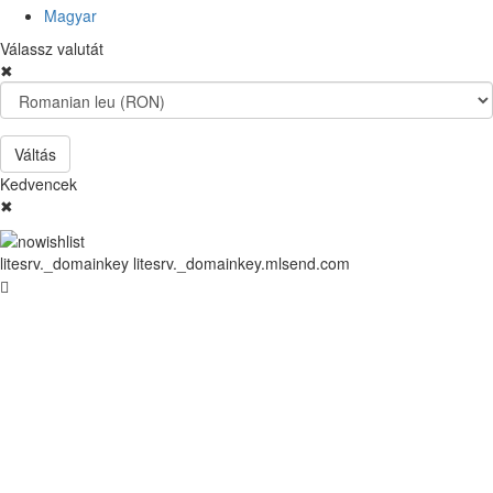
Magyar
Válassz valutát
✖
Váltás
Kedvencek
✖
litesrv._domainkey litesrv._domainkey.mlsend.com