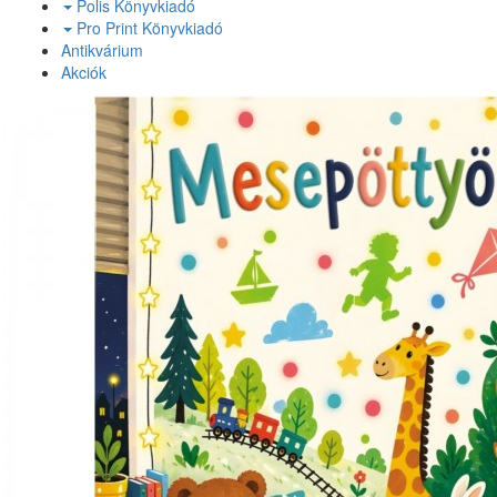
Polis Könyvkiadó
Pro Print Könyvkiadó
Antikvárium
Akciók