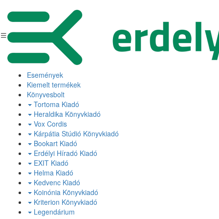
Események
Kiemelt termékek
Könyvesbolt
Tortoma Kiadó
Heraldika Könyvkiadó
Vox Cordis
Kárpátia Stúdió Könyvkiadó
Bookart Kiadó
Erdélyi Híradó Kiadó
EXIT Kiadó
Helma Kiadó
Kedvenc Kiadó
Koinónia Könyvkiadó
Kriterion Könyvkiadó
Legendárium