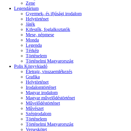
Zene
Legendárium
Gyermek- és ifjúsági irodalom
Helytörténet
Játék
Kifestők, foglalkoztatók
Mese, népmese
Monda
Legenda
Térkép
Történelem
Történelmi Magyarország
Polis Könyvkiadó
Életrajz, visszaemlékezés
Grafika
Helytörténet
Irodalomtörténet
Magyar irodalom
Magyar művelődéstörténet
Művelődéstörténet
Művészet
Szépirodalom
Történelem
Történelmi Magyarország
Verseskötet