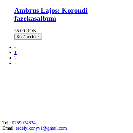
Ambrus Lajos: Korondi
fazekasalbum
35.00 RON
Kosárba tesz
«
1
2
»
Tel.:
0759074634
Email:
erdelyikonyv1@gmail.com