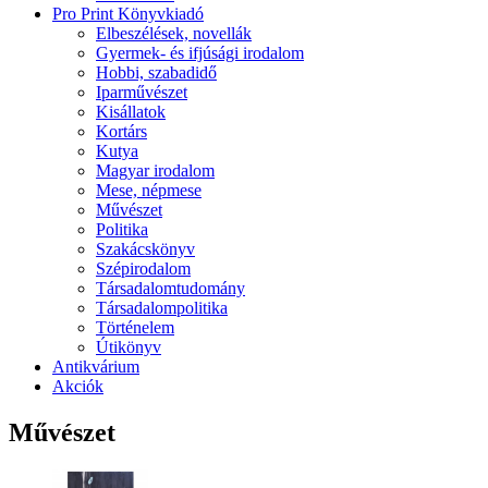
Pro Print Könyvkiadó
Elbeszélések, novellák
Gyermek- és ifjúsági irodalom
Hobbi, szabadidő
Iparművészet
Kisállatok
Kortárs
Kutya
Magyar irodalom
Mese, népmese
Művészet
Politika
Szakácskönyv
Szépirodalom
Társadalomtudomány
Társadalompolitika
Történelem
Útikönyv
Antikvárium
Akciók
Művészet