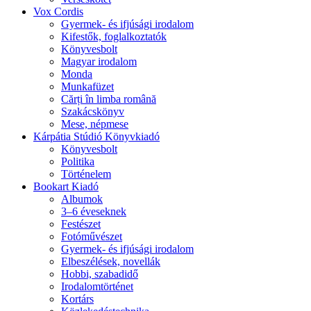
Vox Cordis
Gyermek- és ifjúsági irodalom
Kifestők, foglalkoztatók
Könyvesbolt
Magyar irodalom
Monda
Munkafüzet
Cărți în limba română
Szakácskönyv
Mese, népmese
Kárpátia Stúdió Könyvkiadó
Könyvesbolt
Politika
Történelem
Bookart Kiadó
Albumok
3–6 éveseknek
Festészet
Fotóművészet
Gyermek- és ifjúsági irodalom
Elbeszélések, novellák
Hobbi, szabadidő
Irodalomtörténet
Kortárs