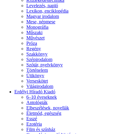
Közlekedéstechnika
Levelezés, napló
Lexikon, enciklopédia
Magyar irodalom
Mese, népmese
Monográfia
Műszaki
Művészet
Próza
Regény
Szakkönyv
Szépirodalom
Szótár, nyelvkönyv
Történelem
Útikönyv
Verseskötet
Világirodalom
Erdélyi Híradó Kiadó
6–10 éveseknek
Antológiák
Elbeszélések, novellák
Életmód, egészség
Esszé
Ezotéria
Film és színház