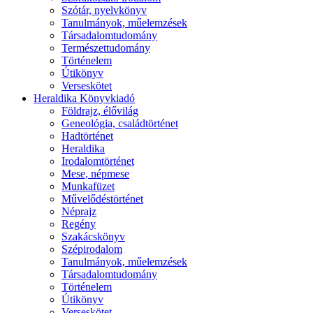
Szótár, nyelvkönyv
Tanulmányok, műelemzések
Társadalomtudomány
Természettudomány
Történelem
Útikönyv
Verseskötet
Heraldika Könyvkiadó
Földrajz, élővilág
Geneológia, családtörténet
Hadtörténet
Heraldika
Irodalomtörténet
Mese, népmese
Munkafüzet
Művelődéstörténet
Néprajz
Regény
Szakácskönyv
Szépirodalom
Tanulmányok, műelemzések
Társadalomtudomány
Történelem
Útikönyv
Verseskötet