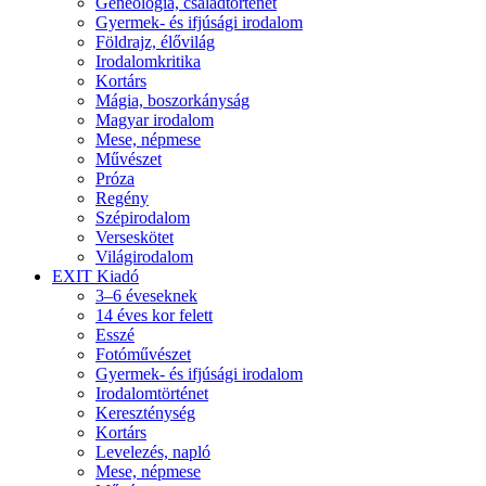
Geneológia, családtörténet
Gyermek- és ifjúsági irodalom
Földrajz, élővilág
Irodalomkritika
Kortárs
Mágia, boszorkányság
Magyar irodalom
Mese, népmese
Művészet
Próza
Regény
Szépirodalom
Verseskötet
Világirodalom
EXIT Kiadó
3–6 éveseknek
14 éves kor felett
Esszé
Fotóművészet
Gyermek- és ifjúsági irodalom
Irodalomtörténet
Kereszténység
Kortárs
Levelezés, napló
Mese, népmese