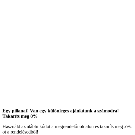
Egy pillanat! Van egy különleges ajánlatunk a számodra!
Takaríts meg
0
%
Használd az alábbi kódot a megrendelői oldalon es takaríts meg
x
%-
ot a rendelésedből!