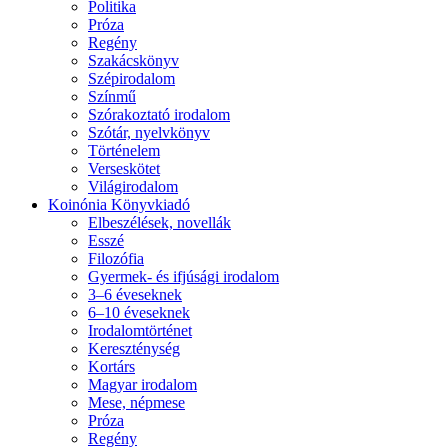
Politika
Próza
Regény
Szakácskönyv
Szépirodalom
Színmű
Szórakoztató irodalom
Szótár, nyelvkönyv
Történelem
Verseskötet
Világirodalom
Koinónia Könyvkiadó
Elbeszélések, novellák
Esszé
Filozófia
Gyermek- és ifjúsági irodalom
3–6 éveseknek
6–10 éveseknek
Irodalomtörténet
Kereszténység
Kortárs
Magyar irodalom
Mese, népmese
Próza
Regény