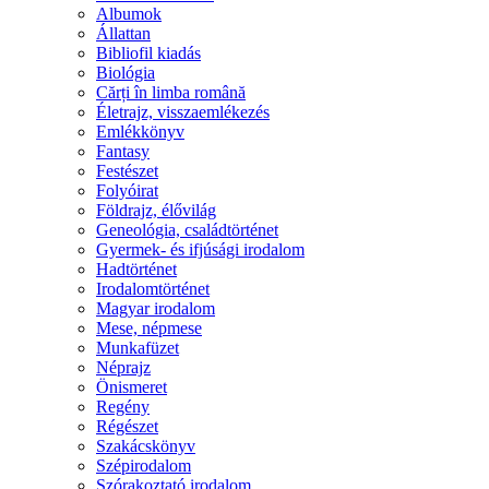
Albumok
Állattan
Bibliofil kiadás
Biológia
Cărți în limba română
Életrajz, visszaemlékezés
Emlékkönyv
Fantasy
Festészet
Folyóirat
Földrajz, élővilág
Geneológia, családtörténet
Gyermek- és ifjúsági irodalom
Hadtörténet
Irodalomtörténet
Magyar irodalom
Mese, népmese
Munkafüzet
Néprajz
Önismeret
Regény
Régészet
Szakácskönyv
Szépirodalom
Szórakoztató irodalom