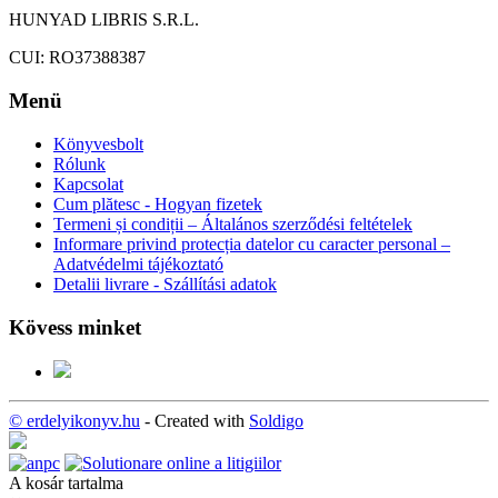
HUNYAD LIBRIS S.R.L.
CUI: RO37388387
Menü
Könyvesbolt
Rólunk
Kapcsolat
Cum plătesc - Hogyan fizetek
Termeni și condiții – Általános szerződési feltételek
Informare privind protecția datelor cu caracter personal –
Adatvédelmi tájékoztató
Detalii livrare - Szállítási adatok
Kövess minket
© erdelyikonyv.hu
- Created with
Soldigo
A kosár tartalma