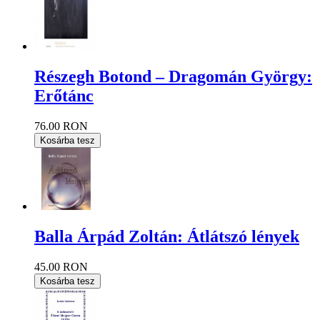
Részegh Botond – Dragomán György:
Erőtánc
76.00 RON
Kosárba tesz
Balla Árpád Zoltán: Átlátszó lények
45.00 RON
Kosárba tesz