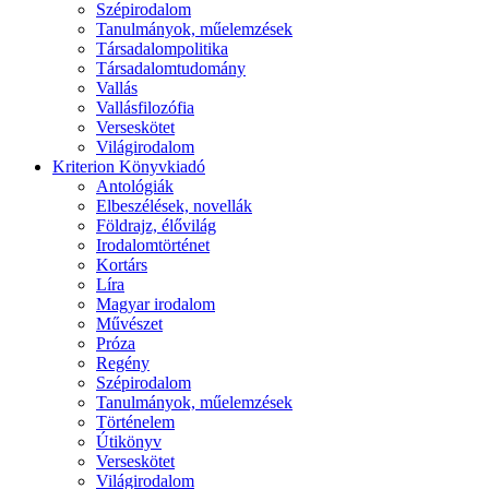
Szépirodalom
Tanulmányok, műelemzések
Társadalompolitika
Társadalomtudomány
Vallás
Vallásfilozófia
Verseskötet
Világirodalom
Kriterion Könyvkiadó
Antológiák
Elbeszélések, novellák
Földrajz, élővilág
Irodalomtörténet
Kortárs
Líra
Magyar irodalom
Művészet
Próza
Regény
Szépirodalom
Tanulmányok, műelemzések
Történelem
Útikönyv
Verseskötet
Világirodalom