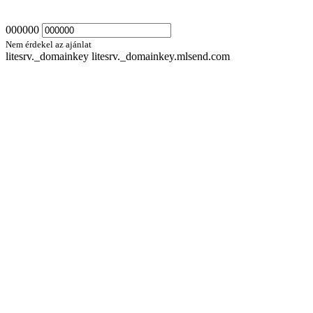
000000
Nem érdekel az ajánlat
litesrv._domainkey litesrv._domainkey.mlsend.com