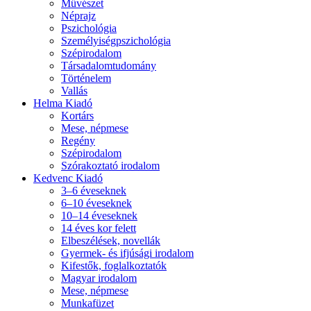
Művészet
Néprajz
Pszichológia
Személyiségpszichológia
Szépirodalom
Társadalomtudomány
Történelem
Vallás
Helma Kiadó
Kortárs
Mese, népmese
Regény
Szépirodalom
Szórakoztató irodalom
Kedvenc Kiadó
3–6 éveseknek
6–10 éveseknek
10–14 éveseknek
14 éves kor felett
Elbeszélések, novellák
Gyermek- és ifjúsági irodalom
Kifestők, foglalkoztatók
Magyar irodalom
Mese, népmese
Munkafüzet