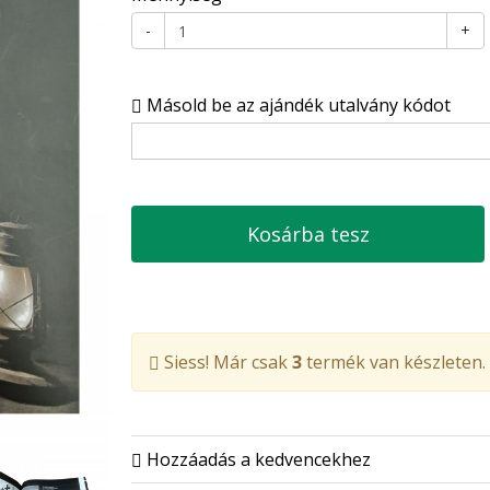
-
+
Másold be az ajándék utalvány kódot
Kosárba tesz
Siess! Már csak
3
termék van készleten.
Hozzáadás a kedvencekhez