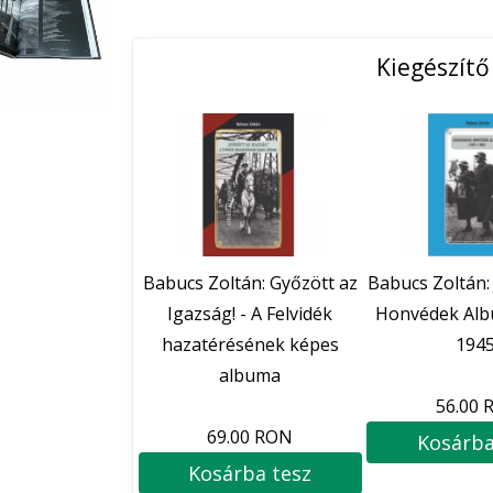
Kiegészít
Babucs Zoltán: Győzött az
Babucs Zoltán:
Igazság! - A Felvidék
Honvédek Alb
hazatérésének képes
1945
albuma
56.00 
69.00 RON
Kosárba
Kosárba tesz