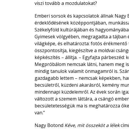
viszi tovább a mozdulatokat?
Emberi sorsok és kapcsolatok állnak Nagy 
érdeklődésének középpontjában, munkásság
Székelyföld kultúrájában és hagyományában
Gyimesek völgyében, megragadta a tájban 
világképe, és elhatározta: fotós érékmentő
összpontosítja, kiegészítve a moldvai csáng
képkészítés – állítja. – Egyfajta párbeszéd: k
Megpróbálom nemcsak látni, hanem meg is é
mindig tanulok valamit önmagamról is. Sz
gazdagabb lettem – nemcsak képekben, ha
becsületről, küzdeni akarásról, kemény mu
mindennapi küzdelemről. Az évek során igaz
változott a szemem láttára, a csángó embere
becsületetességük ma is meghatározza őket.
van.”
Nagy Botond
Kéve, mit összeköt a lélek
című