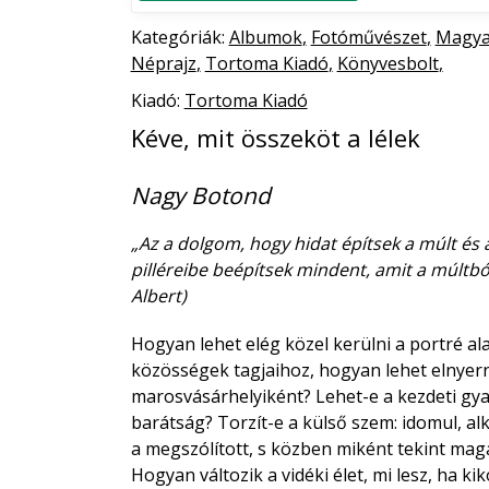
Kategóriák:
Albumok
Fotóművészet
Magya
Néprajz
Tortoma Kiadó
Könyvesbolt
Kiadó:
Tortoma Kiadó
Kéve, mit összeköt a lélek
Nagy Botond
„Az a dolgom, hogy hidat építsek a múlt és 
pilléreibe beépítsek mindent, amit a múltb
Albert)
Hogyan lehet elég közel kerülni a portré al
közösségek tagjaihoz, hogyan lehet elnyern
marosvásárhelyiként? Lehet-e a kezdeti g
barátság? Torzít-e a külső szem: idomul, al
a megszólított, s közben miként tekint magá
Hogyan változik a vidéki élet, mi lesz, ha k