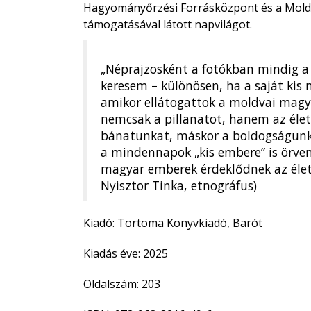
Hagyományőrzési Forrásközpont és a Mol
támogatásával látott napvilágot.
„Néprajzosként a fotókban mindig a
keresem – különösen, ha a saját kis 
amikor ellátogattok a moldvai magya
nemcsak a pillanatot, hanem az éle
bánatunkat, máskor a boldogságunk
a mindennapok „kis embere” is örven
magyar emberek érdeklődnek az élete i
Nyisztor Tinka, etnográfus)
Kiadó: Tortoma Könyvkiadó, Barót
Kiadás éve: 2025
Oldalszám: 203