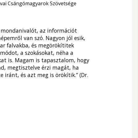
dvai Csángómagyarok Szövetsége
 mondanivalót, az információt
népemről van szó. Nagyon jól esik,
r falvakba, és megörökítitek
tmódot, a szokásokat, néha a
at is. Magam is tapasztalom, hogy
d, megtisztelve érzi magát, ha
ránt, és azt meg is örökítik.” (Dr.