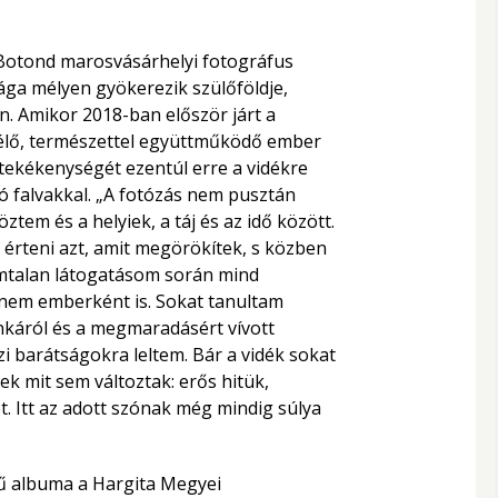
Botond marosvásárhelyi fotográfus
a mélyen gyökerezik szülőföldje,
. Amikor 2018-ban először járt a
élő, természettel együttműködő ember
 tekékenységét ezentúl erre a vidékre
ó falvakkal. „A fotózás nem pusztán
öztem és a helyiek, a táj és az idő között.
rteni azt, amit megörökítek, s közben
ámtalan látogatásom során mind
nem emberként is. Sokat tanultam
nkáról és a megmaradásért vívott
i barátságokra leltem. Bár a vidék sokat
k mit sem változtak: erős hitük,
 Itt az adott szónak még mindig súlya
 albuma a Hargita Megyei