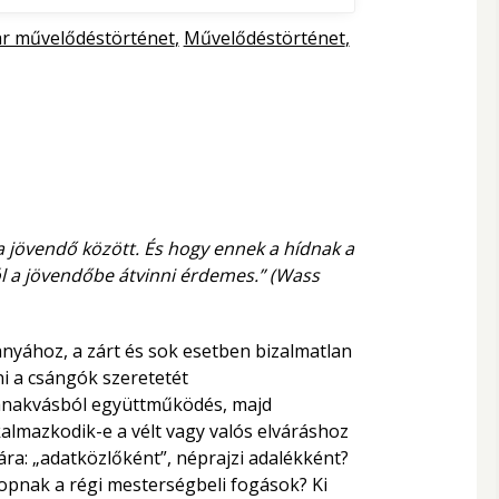
r művelődéstörténet
Művelődéstörténet
a jövendő között. És hogy ennek a hídnak a
ól a jövendőbe átvinni érdemes.” (Wass
anyához, a zárt és sok esetben bizalmatlan
i a csángók szeretetét
yanakvásból együttműködés, majd
kalmazkodik-e a vélt vagy valós elváráshoz
ra: „adatközlőként”, néprajzi adalékként?
ikopnak a régi mesterségbeli fogások? Ki