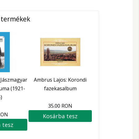
ő termékek
 Jászmagyar
Ambrus Lajos: Korondi
uma (1921-
fazekasalbum
)
35.00 RON
RON
Kosárba tesz
 tesz