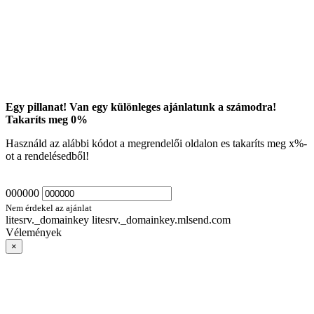
Egy pillanat! Van egy különleges ajánlatunk a számodra!
Takaríts meg
0
%
Használd az alábbi kódot a megrendelői oldalon es takaríts meg
x
%-
ot a rendelésedből!
000000
Nem érdekel az ajánlat
litesrv._domainkey litesrv._domainkey.mlsend.com
Vélemények
×