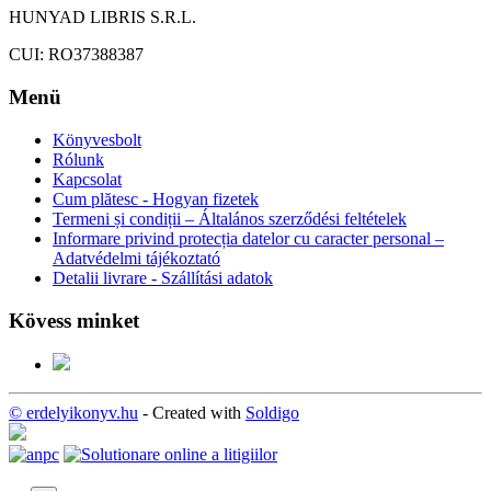
HUNYAD LIBRIS S.R.L.
CUI: RO37388387
Menü
Könyvesbolt
Rólunk
Kapcsolat
Cum plătesc - Hogyan fizetek
Termeni și condiții – Általános szerződési feltételek
Informare privind protecția datelor cu caracter personal –
Adatvédelmi tájékoztató
Detalii livrare - Szállítási adatok
Kövess minket
© erdelyikonyv.hu
- Created with
Soldigo