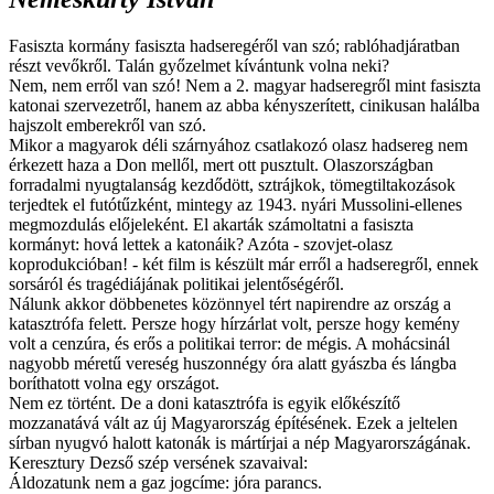
Fasiszta kormány fasiszta hadseregéről van szó; rablóhadjáratban
részt vevőkről. Talán győzelmet kívántunk volna neki?
Nem, nem erről van szó! Nem a 2. magyar hadseregről mint fasiszta
katonai szervezetről, hanem az abba kényszerített, cinikusan halálba
hajszolt emberekről van szó.
Mikor a magyarok déli szárnyához csatlakozó olasz hadsereg nem
érkezett haza a Don mellől, mert ott pusztult. Olaszországban
forradalmi nyugtalanság kezdődött, sztrájkok, tömegtiltakozások
terjedtek el futótűzként, mintegy az 1943. nyári Mussolini-ellenes
megmozdulás előjeleként. El akarták számoltatni a fasiszta
kormányt: hová lettek a katonáik? Azóta - szovjet-olasz
koprodukcióban! - két film is készült már erről a hadseregről, ennek
sorsáról és tragédiájának politikai jelentőségéről.
Nálunk akkor döbbenetes közönnyel tért napirendre az ország a
katasztrófa felett. Persze hogy hírzárlat volt, persze hogy kemény
volt a cenzúra, és erős a politikai terror: de mégis. A mohácsinál
nagyobb méretű vereség huszonnégy óra alatt gyászba és lángba
boríthatott volna egy országot.
Nem ez történt. De a doni katasztrófa is egyik előkészítő
mozzanatává vált az új Magyarország építésének. Ezek a jeltelen
sírban nyugvó halott katonák is mártírjai a nép Magyarországának.
Keresztury Dezső szép versének szavaival:
Áldozatunk nem a gaz jogcíme: jóra parancs.