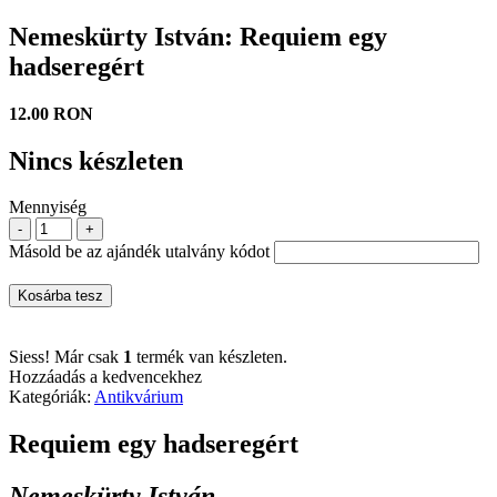
Nemeskürty István: Requiem egy
hadseregért
12.00 RON
Nincs készleten
Mennyiség
-
+
Másold be az ajándék utalvány kódot
Kosárba tesz
Siess! Már csak
1
termék van készleten.
Hozzáadás a kedvencekhez
Kategóriák:
Antikvárium
Requiem egy hadseregért
Nemeskürty István