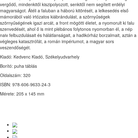
vergődő, mindenkitől kiszipolyozott, senkitől nem segített erdélyi
magyarságot. Átéli a faluban a háború kitörését, a lelkesedés első
mámorából való irtózatos kiábrándulást, a szörnyűségek
szörnyűségének igazi arcát, a front mögötti életet, a nyomorult ki falu
szenvedését, ahol ő is mint plébános folytonos nyomorban él, a nép
naiv felbuzdulásait és hálátlanságait, a hadikórház borzalmait, aztán a
végleges katasztrófát, a román impériumot, a magyar sors
veszendőségét.
Kiadó: Kedvenc Kiadó, Székelyudvarhely
Borító: puha táblás
Oldalszám: 320
ISBN: 978-606-9633-24-3
Mérete: 205 x 145 mm