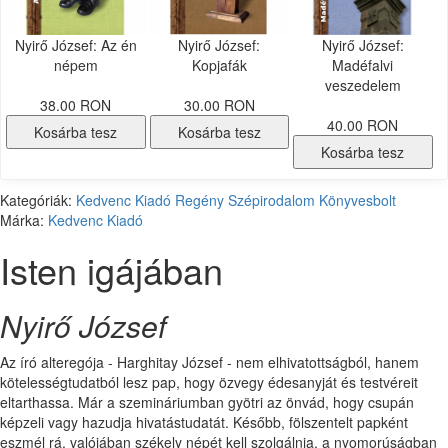
Nyirő József: Az én
Nyirő József:
Nyirő József:
népem
Kopjafák
Madéfalvi
veszedelem
38.00 RON
30.00 RON
40.00 RON
Kosárba tesz
Kosárba tesz
Kosárba tesz
Kategóriák:
Kedvenc Kiadó
Regény
Szépirodalom
Könyvesbolt
Márka:
Kedvenc Kiadó
Isten igájában
Nyirő József
Az író alteregója - Harghitay József - nem elhivatottságból, hanem
kötelességtudatból lesz pap, hogy özvegy édesanyját és testvéreit
eltarthassa. Már a szemináriumban gyötri az önvád, hogy csupán
képzeli vagy hazudja hivatástudatát. Később, fölszentelt papként
eszmél rá, valójában székely népét kell szolgálnia, a nyomorúságban