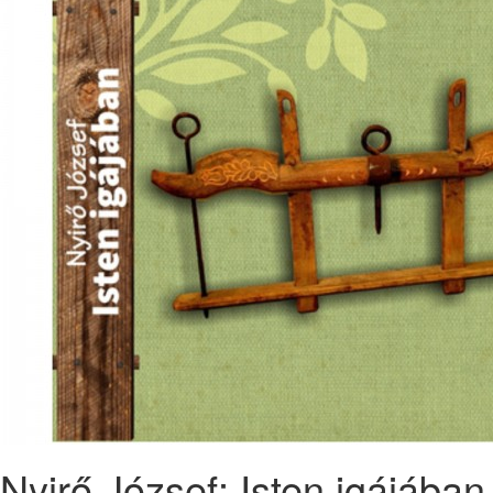
Nyirő József: Isten igájában