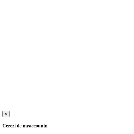
×
Cereri de myaccountn