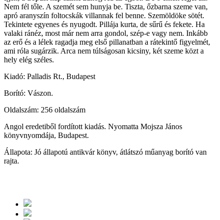
Nem fél tőle. A szemét sem hunyja be. Tiszta, őzbarna szeme van,
apró aranyszín foltocskák villannak fel benne. Szemöldöke sötét.
Tekintete egyenes és nyugodt. Pillája kurta, de sűrű és fekete. Ha
valaki ránéz, most már nem arra gondol, szép-e vagy nem. Inkább
az erő és a lélek ragadja meg első pillanatban a rátekintő figyelmét,
ami róla sugárzik. Arca nem túlságosan kicsiny, két szeme közt a
hely elég széles.
Kiadó: Palladis Rt., Budapest
Borító: Vászon.
Oldalszám: 256 oldalszám
Angol eredetiből fordított kiadás. Nyomatta Mojsza János
könyvnyomdája, Budapest.
Állapota: Jó állapotú antikvár könyv, átlátszó műanyag borító van
rajta.