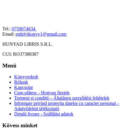
Tel.:
0759074634
Email:
erdelyikonyv1@gmail.com
HUNYAD LIBRIS S.R.L.
CUI: RO37388387
Menü
Könyvesbolt
Rólunk
Kapcsolat
Cum plătesc - Hogyan fizetek
Termeni și condiții – Általános szerződési feltételek
Informare privind protecția datelor cu caracter personal –
Adatvédelmi tájékoztató
Detalii livrare - Szállítási adatok
Kövess minket