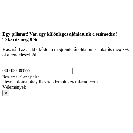
Egy pillanat! Van egy különleges ajánlatunk a számodra!
Takaríts meg
0
%
Használd az alábbi kódot a megrendelői oldalon es takaríts meg
x
%-
ot a rendelésedből!
000000
Nem érdekel az ajánlat
litesrv._domainkey litesrv._domainkey.mlsend.com
Vélemények
×