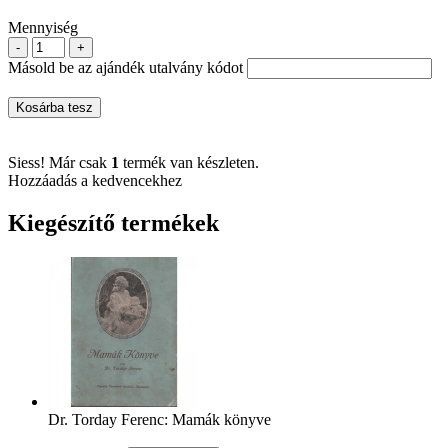
Mennyiség
-
+
Másold be az ajándék utalvány kódot
Kosárba tesz
Siess! Már csak
1
termék van készleten.
Hozzáadás a kedvencekhez
Kiegészítő termékek
Dr. Torday Ferenc: Mamák könyve