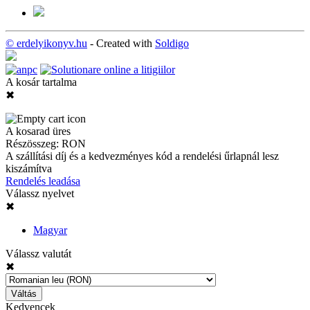
© erdelyikonyv.hu
- Created with
Soldigo
A kosár tartalma
✖
A kosarad üres
Részösszeg:
RON
A szállítási díj és a kedvezményes kód a rendelési űrlapnál lesz
kiszámítva
Rendelés leadása
Válassz nyelvet
✖
Magyar
Válassz valutát
✖
Váltás
Kedvencek