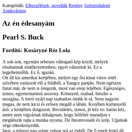
Kategóriák:
Elbeszélések, novellák
Regény
Szépirodalom
Antikvárium
Az én édesanyám
Pearl S. Buck
Fordító: Kosáryné Réz Lola
A sok-sok, egymást sebesen váltogató kép közül, melyek
elsuhannak emlékezetemben, egyet választok ki. Ez a
legjellemzőbb. Ez ő, igazán.
Ott áll kis amerikai kertjében, melyet egy ősi kinai város sötét
szívében varázsolt elő a földből, a Yangce partján. Nem egészen
fiatal már, de nem is öregszik, most van ereje teljében. Egészséges,
izmos, egyenestartású asszony. Könnyed, szabad, büszke a
mozgása. A forró nyári nap szabadon ömlik le rá. Nem nagyon
magas, de nem kicsi és erősen megáll a lábán. Kezében kurtanyelű
ásó: a kertjében dolgozott. Becsületes, izmos, jó kéz ez: barna kéz,
amire nem vigyáztak túlságosan, hogy hófehér maradjon s
meglátszik rajta a munka nyoma. De finomvonalú és szép. Ujjainak
vége elkeskenyedik.
Igen, a trópusi nap szinte zuhog reá az égből. De ő emelt fejjel áll.