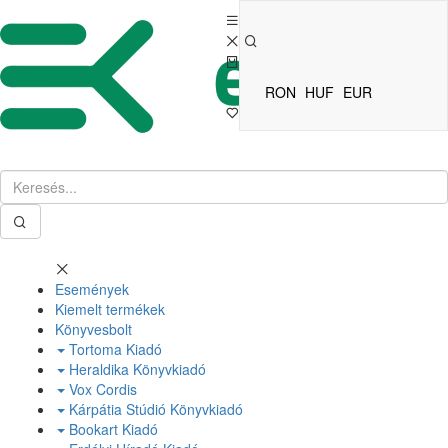
RON
HUF
EUR
Események
Kiemelt termékek
Könyvesbolt
Tortoma Kiadó
Heraldika Könyvkiadó
Vox Cordis
Kárpátia Stúdió Könyvkiadó
Bookart Kiadó