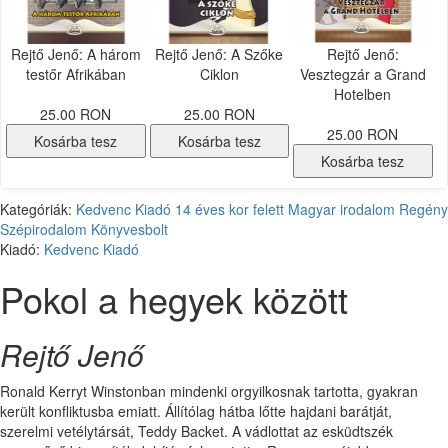
Rejtő Jenő: A három
Rejtő Jenő: A Szőke
Rejtő Jenő:
testőr Afrikában
Ciklon
Vesztegzár a Grand
Hotelben
25.00 RON
25.00 RON
25.00 RON
Kosárba tesz
Kosárba tesz
Kosárba tesz
Kategóriák:
Kedvenc Kiadó
14 éves kor felett
Magyar irodalom
Regény
Szépirodalom
Könyvesbolt
Kiadó:
Kedvenc Kiadó
Pokol a hegyek között
Rejtő Jenő
Ronald Kerryt Winstonban mindenki orgyilkosnak tartotta, gyakran
került konfliktusba emiatt. Állítólag hátba lőtte hajdani barátját,
szerelmi vetélytársát, Teddy Backet. A vádlottat az esküdtszék