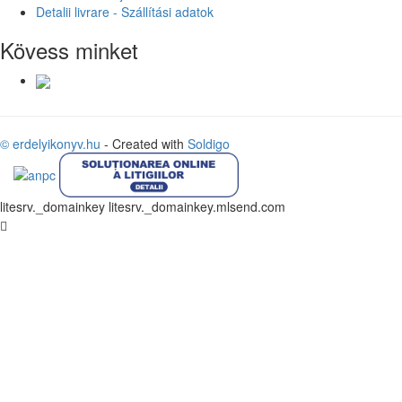
Detalii livrare - Szállítási adatok
Kövess minket
© erdelyikonyv.hu
- Created with
Soldigo
litesrv._domainkey litesrv._domainkey.mlsend.com