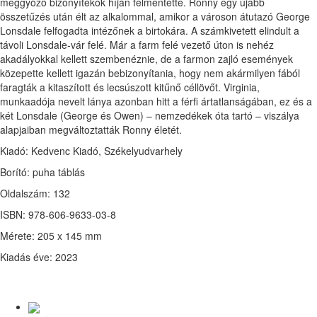
meggyőző bizonyítékok híján felmentette. Ronny egy újabb
összetűzés után élt az alkalommal, amikor a városon átutazó George
Lonsdale felfogadta intézőnek a birtokára. A számkivetett elindult a
távoli Lonsdale-vár felé. Már a farm felé vezető úton is nehéz
akadályokkal kellett szembenéznie, de a farmon zajló események
közepette kellett igazán bebizonyítania, hogy nem akármilyen fából
faragták a kitaszított és lecsúszott kitűnő céllövőt. Virginia,
munkaadója nevelt lánya azonban hitt a férfi ártatlanságában, ez és a
két Lonsdale (George és Owen) – nemzedékek óta tartó – viszálya
alapjaiban megváltoztatták Ronny életét.
Kiadó: Kedvenc Kiadó, Székelyudvarhely
Borító: puha táblás
Oldalszám: 132
ISBN: 978-606-9633-03-8
Mérete: 205 x 145 mm
Kiadás éve: 2023