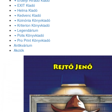
Erdélyi Híradó Kiadó
EXIT Kiadó
Helma Kiadó
Kedvenc Kiadó
Koinónia Könyvkiadó
Kriterion Könyvkiadó
Legendárium
Polis Könyvkiadó
Pro Print Könyvkiadó
Antikvárium
Akciók