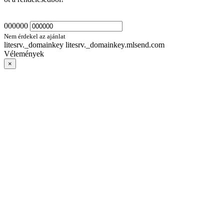
000000
Nem érdekel az ajánlat
litesrv._domainkey litesrv._domainkey.mlsend.com
Vélemények
×