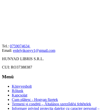
Tel.:
0759074634
Email:
erdelyikonyv1@gmail.com
HUNYAD LIBRIS S.R.L.
CUI: RO37388387
Menü
Könyvesbolt
Rólunk
Kapcsolat
Cum plătesc - Hogyan fizetek
Termeni și condiții – Általános szerződési feltételek
Informare privind protecția datelor cu caracter personal –