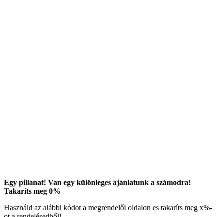
Egy pillanat! Van egy különleges ajánlatunk a számodra!
Takaríts meg
0
%
Használd az alábbi kódot a megrendelői oldalon es takaríts meg
x
%-
ot a rendelésedből!