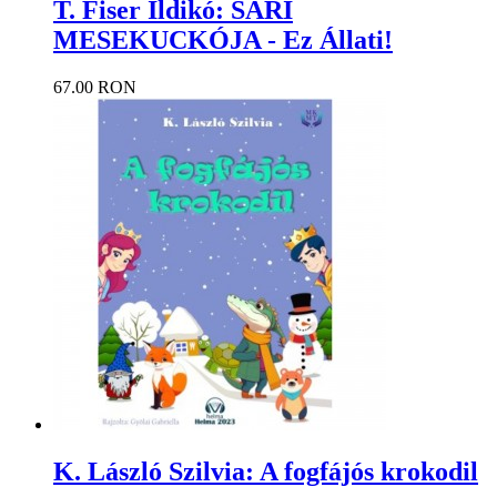
T. Fiser Ildikó: SÁRI
MESEKUCKÓJA - Ez Állati!
67.00 RON
K. László Szilvia: A fogfájós krokodil