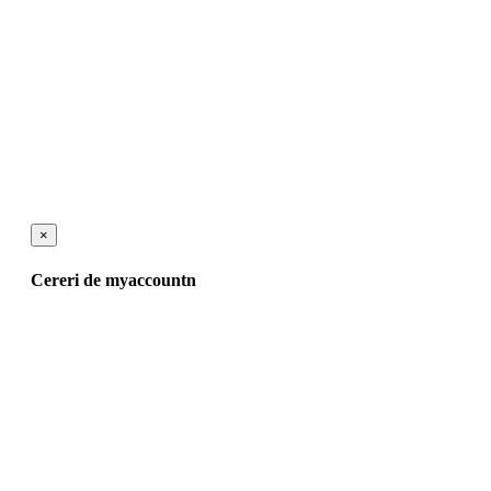
×
Cereri de myaccountn