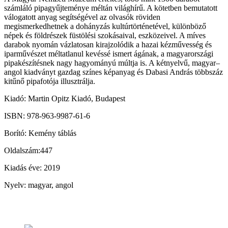
számláló pipagyűjteménye méltán világhírű. A kötetben bemutatott
válogatott anyag segítségével az olvasók röviden
megismerkedhetnek a dohányzás kultúrtörténetével, különböző
népek és földrészek füstölési szokásaival, eszközeivel. A míves
darabok nyomán vázlatosan kirajzolódik a hazai kézművesség és
iparművészet méltatlanul kevéssé ismert ágának, a magyarországi
pipakészítésnek nagy hagyományú múltja is. A kétnyelvű, magyar–
angol kiadványt gazdag színes képanyag és Dabasi András többszáz
kitűnő pipafotója illusztrálja.
Kiadó: Martin Opitz Kiadó, Budapest
ISBN: 978-963-9987-61-6
Borító: Kemény táblás
Oldalszám:447
Kiadás éve: 2019
Nyelv: magyar, angol