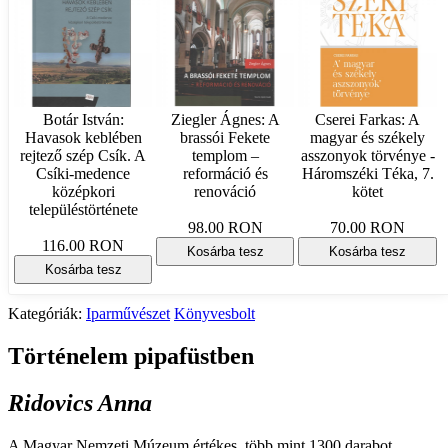
Botár István:
Ziegler Ágnes: A
Cserei Farkas: A
Havasok keblében
brassói Fekete
magyar és székely
rejtező szép Csík. A
templom –
asszonyok törvénye -
Csíki-medence
reformáció és
Háromszéki Téka, 7.
középkori
renováció
kötet
településtörténete
98.00 RON
70.00 RON
116.00 RON
Kosárba tesz
Kosárba tesz
Kosárba tesz
Kategóriák:
Iparművészet
Könyvesbolt
Történelem pipafüstben
Ridovics Anna
A Magyar Nemzeti Múzeum értékes, több mint 1300 darabot