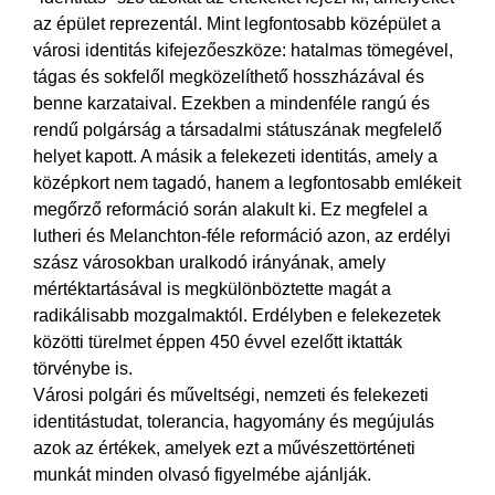
az épület reprezentál. Mint legfontosabb középület a
városi identitás kifejezőeszköze: hatalmas tömegével,
tágas és sokfelől megközelíthető hosszházával és
benne karzataival. Ezekben a mindenféle rangú és
rendű polgárság a társadalmi státuszának megfelelő
helyet kapott. A másik a felekezeti identitás, amely a
középkort nem tagadó, hanem a legfontosabb emlékeit
megőrző reformáció során alakult ki. Ez megfelel a
lutheri és Melanchton-féle reformáció azon, az erdélyi
szász városokban uralkodó irányának, amely
mértéktartásával is megkülönböztette magát a
radikálisabb mozgalmaktól. Erdélyben e felekezetek
közötti türelmet éppen 450 évvel ezelőtt iktatták
törvénybe is.
Városi polgári és műveltségi, nemzeti és felekezeti
identitástudat, tolerancia, hagyomány és megújulás
azok az értékek, amelyek ezt a művészettörténeti
munkát minden olvasó figyelmébe ajánlják.