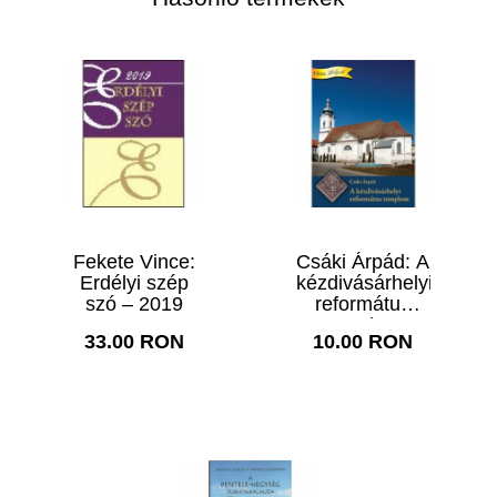
Fekete Vince:
Csáki Árpád: A
Erdélyi szép
kézdivásárhelyi
szó – 2019
református
templom
33.00 RON
10.00 RON