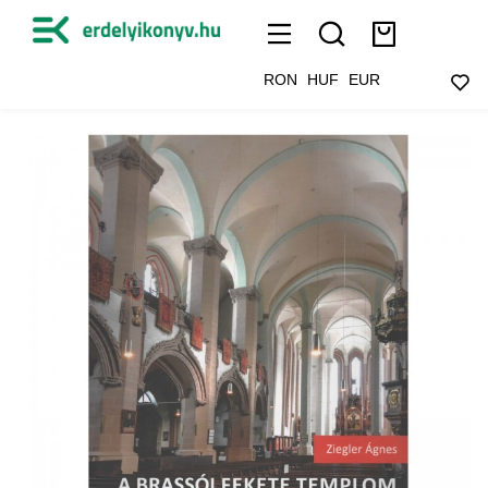
RON
HUF
EUR