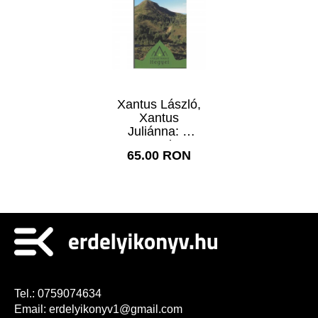
Xantus László,
Xantus
Juliánna: A
Pentele-
65.00 RON
hegység
turistakalauza
Tel.:
0759074634
Email:
erdelyikonyv1@gmail.com