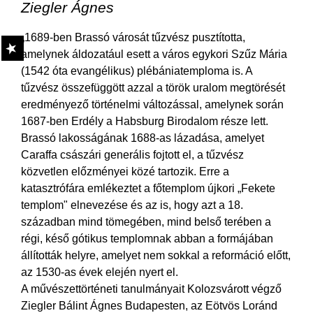
Ziegler Ágnes
„1689-ben Brassó városát tűzvész pusztította,
amelynek áldozatául esett a város egykori Szűz Mária
(1542 óta evangélikus) plébániatemploma is. A
tűzvész összefüggött azzal a török uralom megtörését
eredményező történelmi változással, amelynek során
1687-ben Erdély a Habsburg Birodalom része lett.
Brassó lakosságának 1688-as lázadása, amelyet
Caraffa császári generális fojtott el, a tűzvész
közvetlen előzményei közé tartozik. Erre a
katasztrófára emlékeztet a főtemplom újkori „Fekete
templom" elnevezése és az is, hogy azt a 18.
században mind tömegében, mind belső terében a
régi, késő gótikus templomnak abban a formájában
állították helyre, amelyet nem sokkal a reformáció előtt,
az 1530-as évek elején nyert el.
A művészettörténeti tanulmányait Kolozsvárott végző
Ziegler Bálint Ágnes Budapesten, az Eötvös Loránd