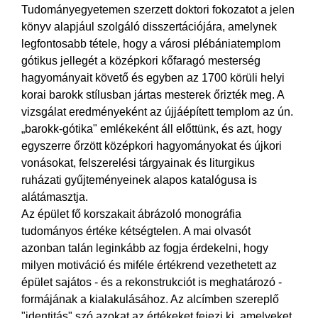
Tudományegyetemen szerzett doktori fokozatot a jelen
könyv alapjául szolgáló disszertációjára, amelynek
legfontosabb tétele, hogy a városi plébániatemplom
gótikus jellegét a középkori kőfaragó mesterség
hagyományait követő és egyben az 1700 körüli helyi
korai barokk stílusban jártas mesterek őrizték meg. A
vizsgálat eredményeként az újjáépített templom az ún.
„barokk-gótika" emlékeként áll előttünk, és azt, hogy
egyszerre őrzött középkori hagyományokat és újkori
vonásokat, felszerelési tárgyainak és liturgikus
ruházati gyűjteményeinek alapos katalógusa is
alátámasztja.
Az épület fő korszakait ábrázoló monográfia
tudományos értéke kétségtelen. A mai olvasót
azonban talán leginkább az fogja érdekelni, hogy
milyen motiváció és miféle értékrend vezethetett az
épület sajátos - és a rekonstrukciót is meghatározó -
formájának a kialakulásához. Az alcímben szereplő
"identitás" szó azokat az értékeket fejezi ki, amelyeket