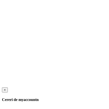
×
Cereri de myaccountn