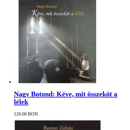
Nagy Botond: Kéve, mit összeköt a
lélek
120.00 RON