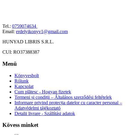
Tel.:
0759074634
Email:
erdelyikonyv1@gmail.com
HUNYAD LIBRIS S.R.L.
CUI: RO37388387
Menü
Könyvesbolt
Rólunk
Kapcsolat
Cum plătesc - Hogyan fizetek
Termeni și condiții – Általános szerződési feltételek
Informare privind protecția datelor cu caracter personal –
Adatvédelmi tájékoztató
Detalii livrare - Szállítási adatok
Kövess minket