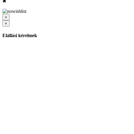
✖
×
×
Elállási kérelmek