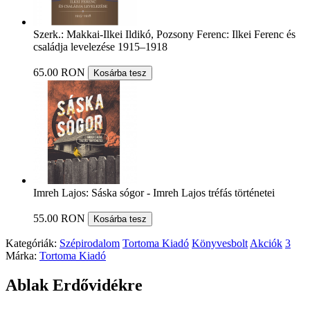
Szerk.: Makkai-Ilkei Ildikó, Pozsony Ferenc: Ilkei Ferenc és
családja levelezése 1915–1918
65.00 RON
Kosárba tesz
Imreh Lajos: Sáska sógor - Imreh Lajos tréfás történetei
55.00 RON
Kosárba tesz
Kategóriák:
Szépirodalom
Tortoma Kiadó
Könyvesbolt
Akciók
3
Márka:
Tortoma Kiadó
Ablak Erdővidékre