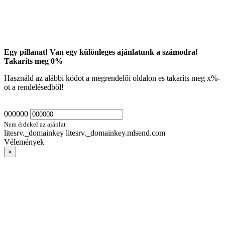
Egy pillanat! Van egy különleges ajánlatunk a számodra!
Takaríts meg
0
%
Használd az alábbi kódot a megrendelői oldalon es takaríts meg
x
%-
ot a rendelésedből!
000000
Nem érdekel az ajánlat
litesrv._domainkey litesrv._domainkey.mlsend.com
Vélemények
×