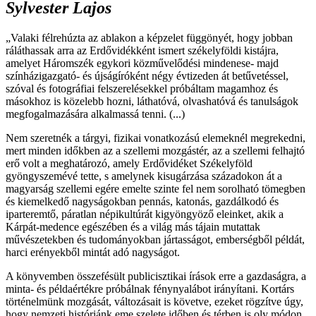
Sylvester Lajos
„Valaki félrehúzta az ablakon a képzelet függönyét, hogy jobban
ráláthassak arra az Erdővidékként ismert székelyföldi kistájra,
amelyet Háromszék egykori közművelődési mindenese- majd
színházigazgató- és újságíróként négy évtizeden át betűvetéssel,
szóval és fotográfiai felszerelésekkel próbáltam magamhoz és
másokhoz is közelebb hozni, láthatóvá, olvashatóvá és tanulságok
megfogalmazására alkalmassá tenni. (...)
Nem szeretnék a tárgyi, fizikai vonatkozású elemeknél megrekedni,
mert minden időkben az a szellemi mozgástér, az a szellemi felhajtó
erő volt a meghatározó, amely Erdővidéket Székelyföld
gyöngyszemévé tette, s amelynek kisugárzása századokon át a
magyarság szellemi egére emelte szinte fel nem sorolható tömegben
és kiemelkedő nagyságokban pennás, katonás, gazdálkodó és
iparteremtő, páratlan népikultúrát kigyöngyöző eleinket, akik a
Kárpát-medence egészében és a világ más tájain mutattak
művészetekben és tudományokban jártasságot, emberségből példát,
harci erényekből mintát adó nagyságot.
A könyvemben összefésült publicisztikai írások erre a gazdaságra, a
minta- és példaértékre próbálnak fénynyalábot irányítani. Kortárs
történelmünk mozgását, változásait is követve, ezeket rögzítve úgy,
hogy nemzeti históriánk eme szelete időben és térben is oly módon