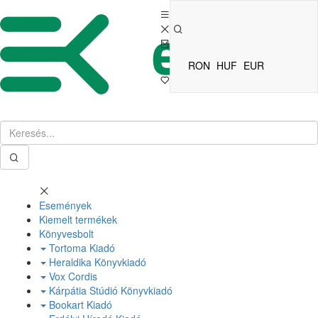
RON
HUF
EUR
Események
Kiemelt termékek
Könyvesbolt
Tortoma Kiadó
Heraldika Könyvkiadó
Vox Cordis
Kárpátia Stúdió Könyvkiadó
Bookart Kiadó