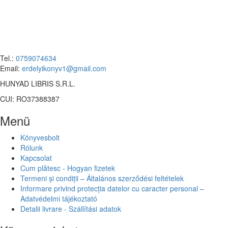
Tel.:
0759074634
Email:
erdelyikonyv1@gmail.com
HUNYAD LIBRIS S.R.L.
CUI: RO37388387
Menü
Könyvesbolt
Rólunk
Kapcsolat
Cum plătesc - Hogyan fizetek
Termeni și condiții – Általános szerződési feltételek
Informare privind protecția datelor cu caracter personal –
Adatvédelmi tájékoztató
Detalii livrare - Szállítási adatok