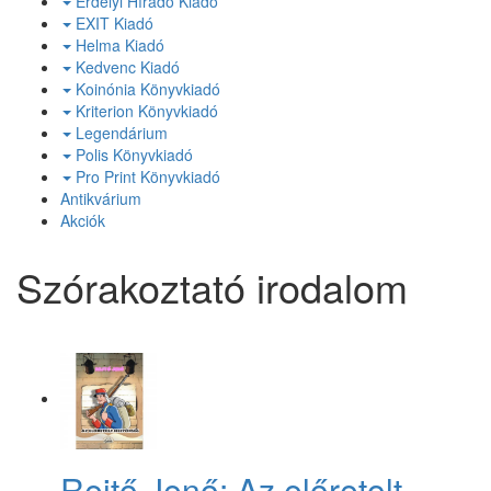
Erdélyi Híradó Kiadó
EXIT Kiadó
Helma Kiadó
Kedvenc Kiadó
Koinónia Könyvkiadó
Kriterion Könyvkiadó
Legendárium
Polis Könyvkiadó
Pro Print Könyvkiadó
Antikvárium
Akciók
Szórakoztató irodalom
Rejtő Jenő: Az előretolt