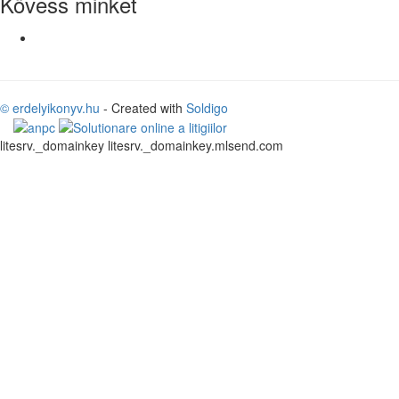
Kövess minket
© erdelyikonyv.hu
- Created with
Soldigo
litesrv._domainkey litesrv._domainkey.mlsend.com