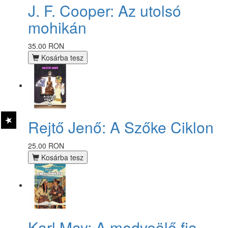
J. F. Cooper: Az utolsó
mohikán
35.00 RON
Kosárba tesz
Rejtő Jenő: A Szőke Ciklon
25.00 RON
Kosárba tesz
Karl May: A medveölő fia