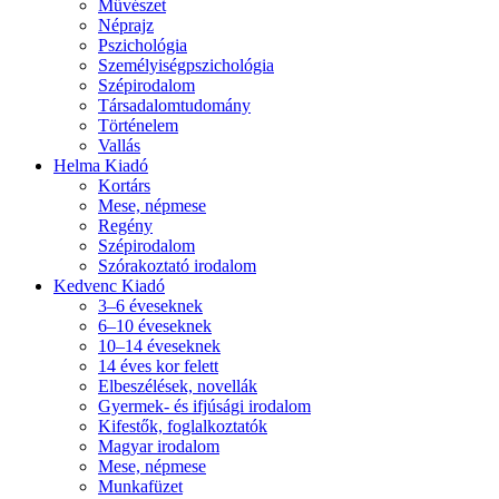
Művészet
Néprajz
Pszichológia
Személyiségpszichológia
Szépirodalom
Társadalomtudomány
Történelem
Vallás
Helma Kiadó
Kortárs
Mese, népmese
Regény
Szépirodalom
Szórakoztató irodalom
Kedvenc Kiadó
3–6 éveseknek
6–10 éveseknek
10–14 éveseknek
14 éves kor felett
Elbeszélések, novellák
Gyermek- és ifjúsági irodalom
Kifestők, foglalkoztatók
Magyar irodalom
Mese, népmese
Munkafüzet