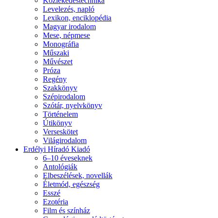
Közlekedéstechnika
Levelezés, napló
Lexikon, enciklopédia
Magyar irodalom
Mese, népmese
Monográfia
Műszaki
Művészet
Próza
Regény
Szakkönyv
Szépirodalom
Szótár, nyelvkönyv
Történelem
Útikönyv
Verseskötet
Világirodalom
Erdélyi Híradó Kiadó
6–10 éveseknek
Antológiák
Elbeszélések, novellák
Életmód, egészség
Esszé
Ezotéria
Film és színház