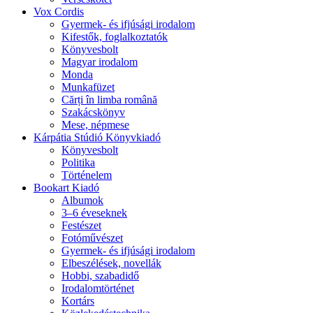
Vox Cordis
Gyermek- és ifjúsági irodalom
Kifestők, foglalkoztatók
Könyvesbolt
Magyar irodalom
Monda
Munkafüzet
Cărți în limba română
Szakácskönyv
Mese, népmese
Kárpátia Stúdió Könyvkiadó
Könyvesbolt
Politika
Történelem
Bookart Kiadó
Albumok
3–6 éveseknek
Festészet
Fotóművészet
Gyermek- és ifjúsági irodalom
Elbeszélések, novellák
Hobbi, szabadidő
Irodalomtörténet
Kortárs