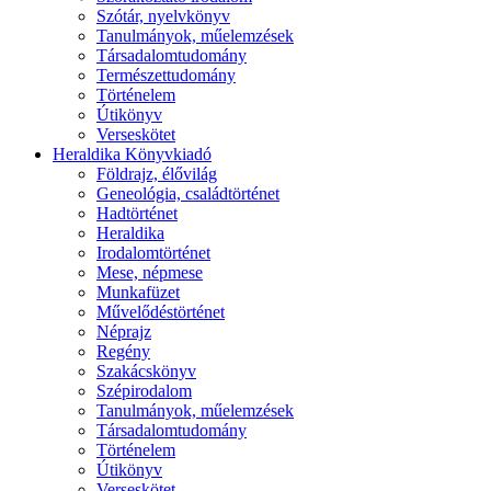
Szótár, nyelvkönyv
Tanulmányok, műelemzések
Társadalomtudomány
Természettudomány
Történelem
Útikönyv
Verseskötet
Heraldika Könyvkiadó
Földrajz, élővilág
Geneológia, családtörténet
Hadtörténet
Heraldika
Irodalomtörténet
Mese, népmese
Munkafüzet
Művelődéstörténet
Néprajz
Regény
Szakácskönyv
Szépirodalom
Tanulmányok, műelemzések
Társadalomtudomány
Történelem
Útikönyv
Verseskötet