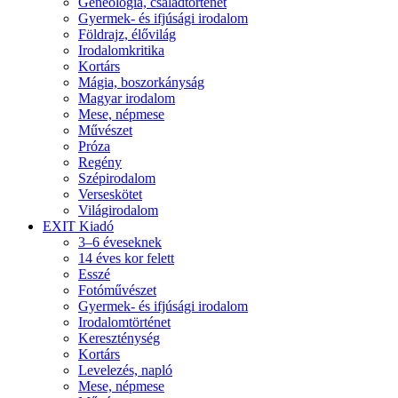
Geneológia, családtörténet
Gyermek- és ifjúsági irodalom
Földrajz, élővilág
Irodalomkritika
Kortárs
Mágia, boszorkányság
Magyar irodalom
Mese, népmese
Művészet
Próza
Regény
Szépirodalom
Verseskötet
Világirodalom
EXIT Kiadó
3–6 éveseknek
14 éves kor felett
Esszé
Fotóművészet
Gyermek- és ifjúsági irodalom
Irodalomtörténet
Kereszténység
Kortárs
Levelezés, napló
Mese, népmese