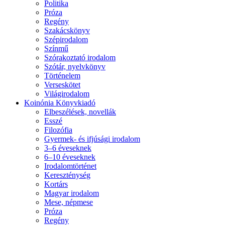
Politika
Próza
Regény
Szakácskönyv
Szépirodalom
Színmű
Szórakoztató irodalom
Szótár, nyelvkönyv
Történelem
Verseskötet
Világirodalom
Koinónia Könyvkiadó
Elbeszélések, novellák
Esszé
Filozófia
Gyermek- és ifjúsági irodalom
3–6 éveseknek
6–10 éveseknek
Irodalomtörténet
Kereszténység
Kortárs
Magyar irodalom
Mese, népmese
Próza
Regény