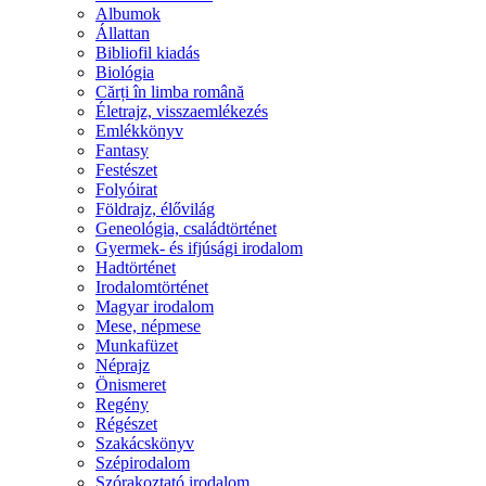
Albumok
Állattan
Bibliofil kiadás
Biológia
Cărți în limba română
Életrajz, visszaemlékezés
Emlékkönyv
Fantasy
Festészet
Folyóirat
Földrajz, élővilág
Geneológia, családtörténet
Gyermek- és ifjúsági irodalom
Hadtörténet
Irodalomtörténet
Magyar irodalom
Mese, népmese
Munkafüzet
Néprajz
Önismeret
Regény
Régészet
Szakácskönyv
Szépirodalom
Szórakoztató irodalom