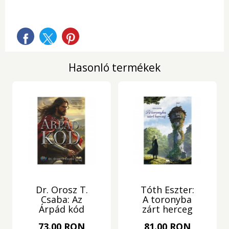
Hasonló termékek
Dr. Orosz T.
Tóth Eszter:
Csaba: Az
A toronyba
Árpád kód
zárt herceg
73.00 RON
81.00 RON