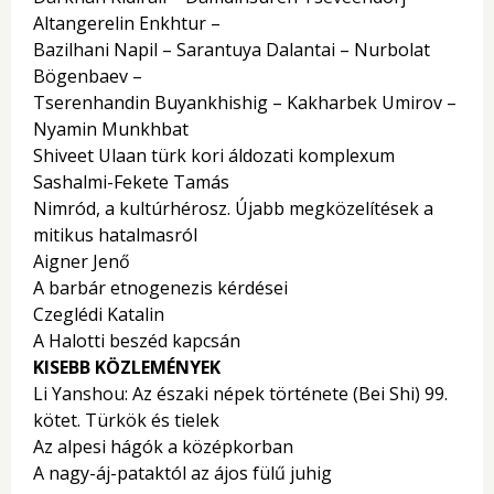
Altangerelin Enkhtur –
Bazilhani Napil – Sarantuya Dalantai – Nurbolat
Bögenbaev –
Tserenhandin Buyankhishig – Kakharbek Umirov –
Nyamin Munkhbat
Shiveet Ulaan türk kori áldozati komplexum
Sashalmi-Fekete Tamás
Nimród, a kultúrhérosz. Újabb megközelítések a
mitikus hatalmasról
Aigner Jenő
A barbár etnogenezis kérdései
Czeglédi Katalin
A Halotti beszéd kapcsán
KISEBB KÖZLEMÉNYEK
Li Yanshou: Az északi népek története (Bei Shi) 99.
kötet. Türkök és tielek
Az alpesi hágók a középkorban
A nagy-áj-pataktól az ájos fülű juhig