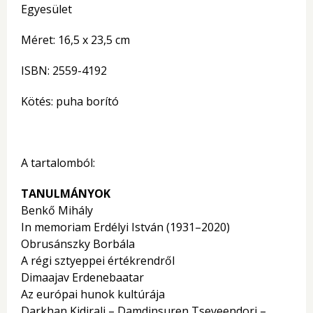
Egyesület
Méret: 16,5 x 23,5 cm
ISBN: 2559-4192
Kötés: puha borító
A tartalomból:
TANULMÁNYOK
Benkő Mihály
In memoriam Erdélyi István (1931–2020)
Obrusánszky Borbála
A régi sztyeppei értékrendről
Dimaajav Erdenebaatar
Az európai hunok kultúrája
Darkhan Kidirali – Damdinsuren Tseveendorj –