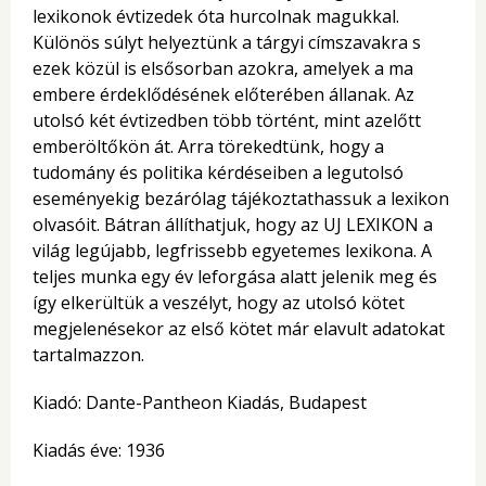
lexikonok évtizedek óta hurcolnak magukkal.
Különös súlyt helyeztünk a tárgyi címszavakra s
ezek közül is elsősorban azokra, amelyek a ma
embere érdeklődésének előterében állanak. Az
utolsó két évtizedben több történt, mint azelőtt
emberöltőkön át. Arra törekedtünk, hogy a
tudomány és politika kérdéseiben a legutolsó
eseményekig bezárólag tájékoztathassuk a lexikon
olvasóit. Bátran állíthatjuk, hogy az UJ LEXIKON a
világ legújabb, legfrissebb egyetemes lexikona. A
teljes munka egy év leforgása alatt jelenik meg és
így elkerültük a veszélyt, hogy az utolsó kötet
megjelenésekor az első kötet már elavult adatokat
tartalmazzon.
Kiadó: Dante-Pantheon Kiadás, Budapest
Kiadás éve: 1936