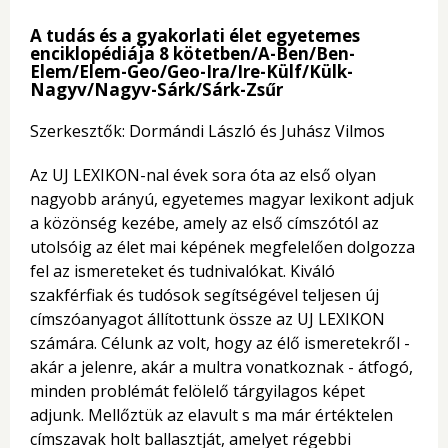
A tudás és a gyakorlati élet egyetemes
enciklopédiája 8 kötetben/
A-Ben/
Ben-
Elem/Elem-Geo/Geo-Ira/Ire-Külf/Külk-
Nagyv/Nagyv-Sárk/Sárk-Zsűr
Szerkesztők: Dormándi László és Juhász Vilmos
Az UJ LEXIKON-nal évek sora óta az első olyan
nagyobb arányú, egyetemes magyar lexikont adjuk
a közönség kezébe, amely az első címszótól az
utolsóig az élet mai képének megfelelően dolgozza
fel az ismereteket és tudnivalókat. Kiváló
szakférfiak és tudósok segítségével teljesen új
címszóanyagot állítottunk össze az UJ LEXIKON
számára. Célunk az volt, hogy az élő ismeretekről -
akár a jelenre, akár a multra vonatkoznak - átfogó,
minden problémát felölelő tárgyilagos képet
adjunk. Mellőztük az elavult s ma már értéktelen
címszavak holt ballasztját, amelyet régebbi