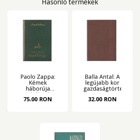
Hasonló termékek
Paolo Zappa:
Balla Antal: A
Kémek
legújabb kor
háborúja
gazdaságtörténete
(Tiltólistás
75.00 RON
32.00 RON
kötet)