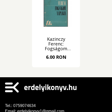
Kazinczy
Ferenc:
Fogságom
naplója
6.00 RON
Tel.:
0759074634
Email:
erdelyikonyv1@gmail.com