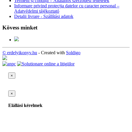
Termeni și condiții – Általános szerződési feltételek
Informare privind protecția datelor cu caracter personal –
Adatvédelmi tájékoztató
Detalii livrare - Szállítási adatok
Kövess minket
© erdelyikonyv.hu
- Created with
Soldigo
×
×
Elállási kérelmek