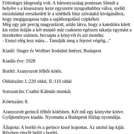
Fölösleges idegesség volt. A bársonyszalag pontosan Símult a
helyére s a kisasszony keze egyszerre nyugodtabbra válva, szelíd
mozdulattal ereszkedett le a sötétkék bluz szívalakú kivágásához,
hogy megigazgassa rajta a sajáthorgolású csipkéket.
Még egy pár percig magyarázott, aztán látva, hogy a katedrára kitett
kis ezüst óráján a két mutató már csaknem egészen takarja egymást a
tizenkettes számon, becsapta a könyvét és azt mondta:
- Ennyi elég lesz mára... Tanulják meg a fejezet végéig..."
Kiadó: Singer és Wolfner Irodalmi Intézet, Budapest
Kiadás éve: 1928
Borító: Aranyozott félbőr kötés.
Oldalszám: I.:220 oldal, II.:110 oldal
Sorozatcím: Csathó Kálmán munkái
Kötetszám: 8.
Aranyozott gerincű félbőr kötésben. Két mű egy könyvbe kötve.
Gyűjteményes kiadás. Nyomatta a Budapesti Hirlap nyomdája.
Állapota: A borító és a gerince kissé kopottas. Az utolsó lap kijár.
Részben elnyílt belül s borító.