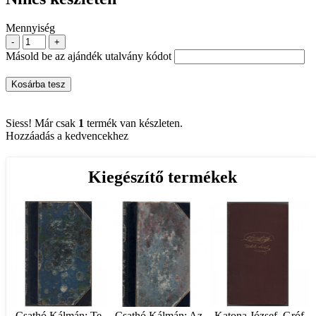
Mennyiség
-
+
Másold be az ajándék utalvány kódot
Kosárba tesz
Siess! Már csak
1
termék van készleten.
Hozzáadás a kedvencekhez
Kiegészítő termékek
Csathó Kálmán: Te
Csathó Kálmán: Az
Katona József, Gróf