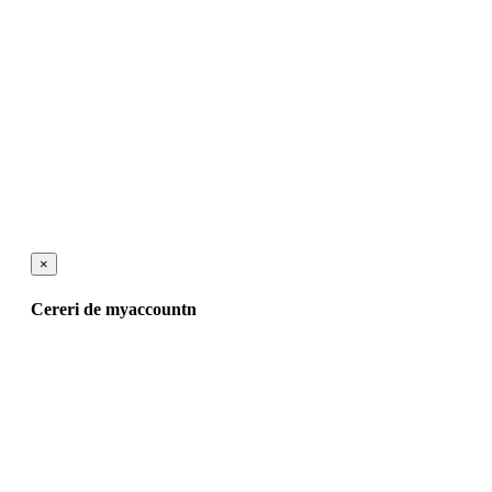
×
Cereri de myaccountn