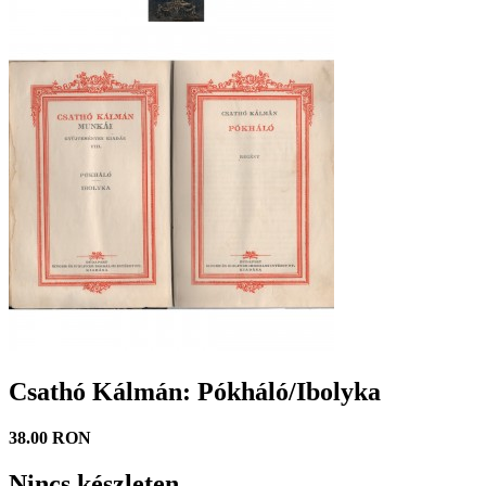
Csathó Kálmán: Pókháló/Ibolyka
38.00 RON
Nincs készleten