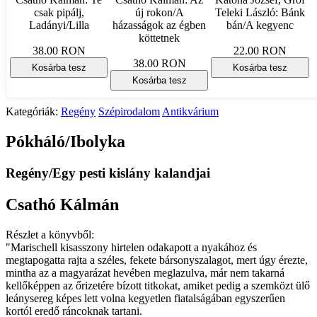
csak pipálj,
új rokon/A
Teleki László: Bánk
Ladányi/Lilla
házasságok az égben
bán/A kegyenc
köttetnek
38.00 RON
22.00 RON
38.00 RON
Kosárba tesz
Kosárba tesz
Kosárba tesz
Kategóriák:
Regény
Szépirodalom
Antikvárium
Pókháló/Ibolyka
Regény/Egy pesti kislány kalandjai
Csathó Kálmán
Részlet a könyvből:
"Marischell kisasszony hirtelen odakapott a nyakához és
megtapogatta rajta a széles, fekete bársonyszalagot, mert úgy érezte,
mintha az a magyarázat hevében meglazulva, már nem takarná
kellőképpen az őrizetére bízott titkokat, amiket pedig a szemközt ülő
leánysereg képes lett volna kegyetlen fiatalságában egyszerűen
kortól eredő ráncoknak tartani.