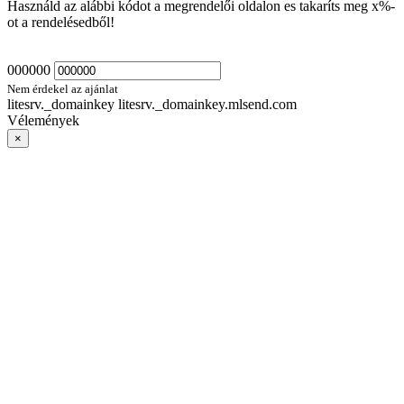
Használd az alábbi kódot a megrendelői oldalon es takaríts meg
x
%-
ot a rendelésedből!
000000
Nem érdekel az ajánlat
litesrv._domainkey litesrv._domainkey.mlsend.com
Vélemények
×