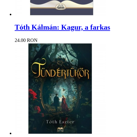
Tóth Kálmán: Kagur, a farkas
24.00 RON