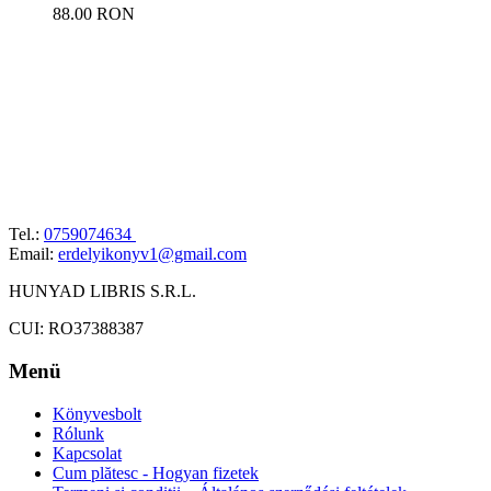
88.00 RON
Tel.:
0759074634
Email:
erdelyikonyv1@gmail.com
HUNYAD LIBRIS S.R.L.
CUI: RO37388387
Menü
Könyvesbolt
Rólunk
Kapcsolat
Cum plătesc - Hogyan fizetek