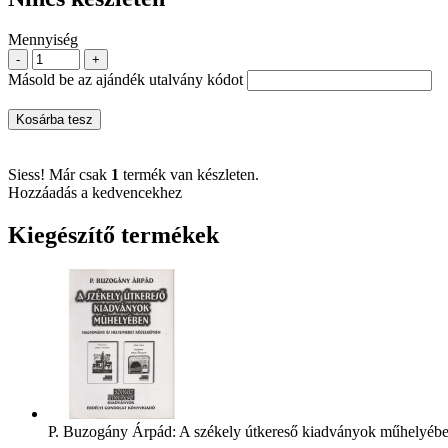
Mennyiség
-
+
Másold be az ajándék utalvány kódot
Kosárba tesz
Siess! Már csak
1
termék van készleten.
Hozzáadás a kedvencekhez
Kiegészítő termékek
P. Buzogány Árpád: A székely útkereső kiadványok műhelyéb