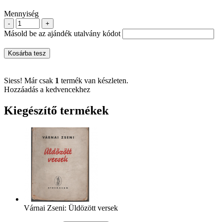
Mennyiség
-
+
Másold be az ajándék utalvány kódot
Kosárba tesz
Siess! Már csak
1
termék van készleten.
Hozzáadás a kedvencekhez
Kiegészítő termékek
Várnai Zseni: Üldözött versek