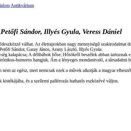
dalom
Antikvárium
etőfi Sándor, Illyés Gyula, Veress Dániel
eszközzé válhat. Az életrajzokban nagy mennyiségű szakirodalmat dolgoz
Petőfi Sándor, Garay János, Arany László, Illyés Gyula.
ység kalapácsa; A délibábok hőse; Hősökről beszélek abban tartoznak 
 irónikus-humoros hangjuk. Ám a lényeges mondanivaló, a társadalmi hat
án nem az egész, mert nemcsak ezek a művek alkotják a magyar elbeszél
kistékájába, és a szellemi pallérozás hathatós eszközévé váljon.