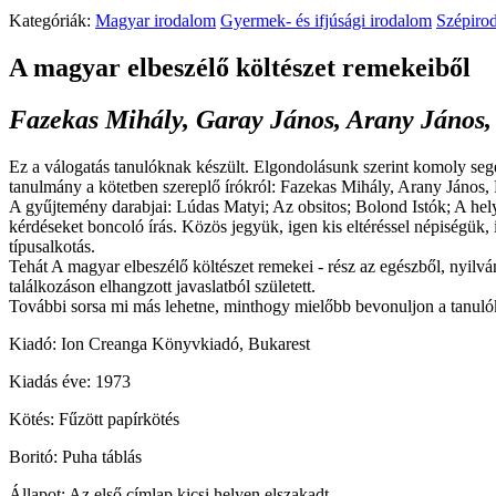
Kategóriák:
Magyar irodalom
Gyermek- és ifjúsági irodalom
Szépiro
A magyar elbeszélő költészet remekeiből
Fazekas Mihály, Garay János, Arany János, P
Ez a válogatás tanulóknak készült. Elgondolásunk szerint komoly segéd
tanulmány a kötetben szereplő írókról: Fazekas Mihály, Arany János, 
A gyűjtemény darabjai: Lúdas Matyi; Az obsitos; Bolond Istók; A hel
kérdéseket boncoló írás. Közös jegyük, igen kis eltéréssel népiségük,
típusalkotás.
Tehát A magyar elbeszélő költészet remekei - rész az egészből, nyilv
találkozáson elhangzott javaslatból született.
További sorsa mi más lehetne, minthogy mielőbb bevonuljon a tanulók 
Kiadó: Ion Creanga Könyvkiadó, Bukarest
Kiadás éve: 1973
Kötés: Fűzött papírkötés
Boritó: Puha táblás
Állapot: Az első címlap kicsi helyen elszakadt.