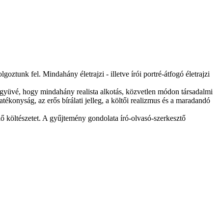
tunk fel. Mindahány életrajzi - illetve írói portré-átfogó életrajzi
együvé, hogy mindahány realista alkotás, közvetlen módon társadalmi
ékonyság, az erős bírálati jelleg, a költői realizmus és a maradandó
ő költészetet. A gyűjtemény gondolata író-olvasó-szerkesztő