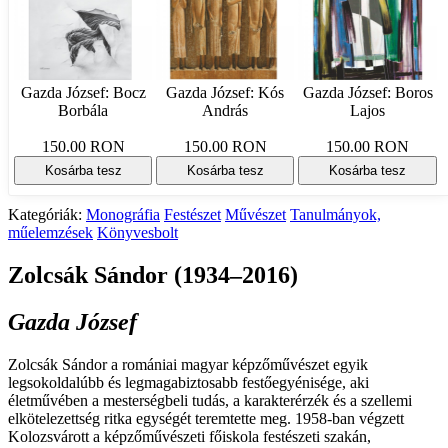
Gazda József: Bocz
Gazda József: Kós
Gazda József: Boros
Borbála
András
Lajos
150.00 RON
150.00 RON
150.00 RON
Kosárba tesz
Kosárba tesz
Kosárba tesz
Kategóriák:
Monográfia
Festészet
Művészet
Tanulmányok,
műelemzések
Könyvesbolt
Zolcsák Sándor (1934–2016)
Gazda József
Zolcsák Sándor a romániai magyar képzőművészet egyik
legsokoldalúbb és legmagabiztosabb festőegyénisége, aki
életművében a mesterségbeli tudás, a karakterérzék és a szellemi
elkötelezettség ritka egységét teremtette meg. 1958-ban végzett
Kolozsvárott a képzőművészeti főiskola festészeti szakán,