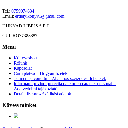
Tel.:
0759074634
Email:
erdelyikonyv1@gmail.com
HUNYAD LIBRIS S.R.L.
CUI: RO37388387
Menü
Könyvesbolt
Rólunk
Kapcsolat
Cum plătesc - Hogyan fizetek
Termeni și condiții – Általános szerződési feltételek
Informare privind protecția datelor cu caracter personal –
Adatvédelmi tájékoztató
Detalii livrare - Szállítási adatok
Kövess minket