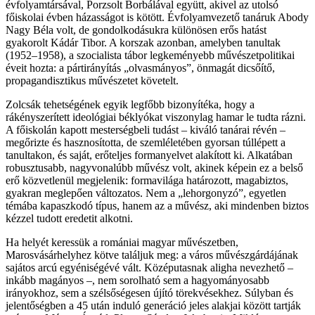
évfolyamtársával, Porzsolt Borbálával együtt, akivel az utolsó
főiskolai évben házasságot is kötött. Évfolyamvezető tanáruk Abody
Nagy Béla volt, de gondolkodásukra különösen erős hatást
gyakorolt Kádár Tibor. A korszak azonban, amelyben tanultak
(1952–1958), a szocialista tábor legkeményebb művészetpolitikai
éveit hozta: a pártirányítás „olvasmányos”, önmagát dicsőítő,
propagandisztikus művészetet követelt.
Zolcsák tehetségének egyik legfőbb bizonyítéka, hogy a
rákényszerített ideológiai béklyókat viszonylag hamar le tudta rázni.
A főiskolán kapott mesterségbeli tudást – kiváló tanárai révén –
megőrizte és hasznosította, de szemléletében gyorsan túllépett a
tanultakon, és saját, erőteljes formanyelvet alakított ki. Alkatában
robusztusabb, nagyvonalúbb művész volt, akinek képein ez a belső
erő közvetlenül megjelenik: formavilága határozott, magabiztos,
gyakran meglepően változatos. Nem a „lehorgonyzó”, egyetlen
témába kapaszkodó típus, hanem az a művész, aki mindenben biztos
kézzel tudott eredetit alkotni.
Ha helyét keressük a romániai magyar művészetben,
Marosvásárhelyhez kötve találjuk meg: a város művészgárdájának
sajátos arcú egyéniségévé vált. Középutasnak aligha nevezhető –
inkább magányos –, nem sorolható sem a hagyományosabb
irányokhoz, sem a szélsőségesen újító törekvésekhez. Súlyban és
jelentőségben a 45 után induló generáció jeles alakjai között tartják