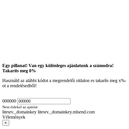
Egy pillanat! Van egy különleges ajánlatunk a számodra!
Takaríts meg
0
%
Használd az alábbi kódot a megrendelői oldalon es takaríts meg
x
%-
ot a rendelésedből!
000000
Nem érdekel az ajánlat
litesrv._domainkey litesrv._domainkey.mlsend.com
Vélemények
×