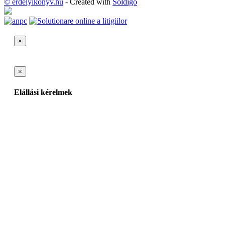
© erdelyikonyv.hu
- Created with
Soldigo
×
×
Elállási kérelmek