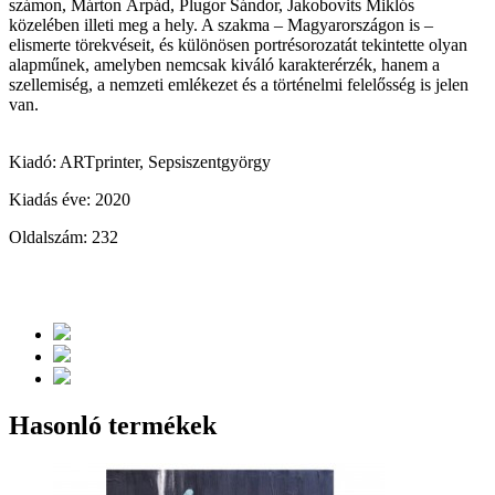
számon, Márton Árpád, Plugor Sándor, Jakobovits Miklós
közelében illeti meg a hely. A szakma – Magyarországon is –
elismerte törekvéseit, és különösen portrésorozatát tekintette olyan
alapműnek, amelyben nemcsak kiváló karakterérzék, hanem a
szellemiség, a nemzeti emlékezet és a történelmi felelősség is jelen
van.
Kiadó: ARTprinter, Sepsiszentgyörgy
Kiadás éve: 2020
Oldalszám: 232
Hasonló termékek