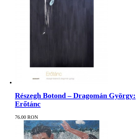
Részegh Botond – Dragomán György:
Erőtánc
76.00 RON