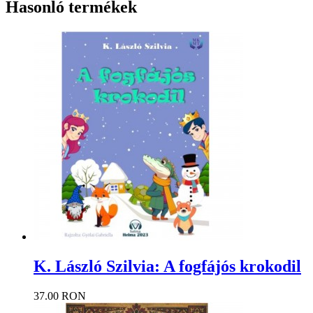
Hasonló termékek
K. László Szilvia: A fogfájós krokodil
37.00 RON