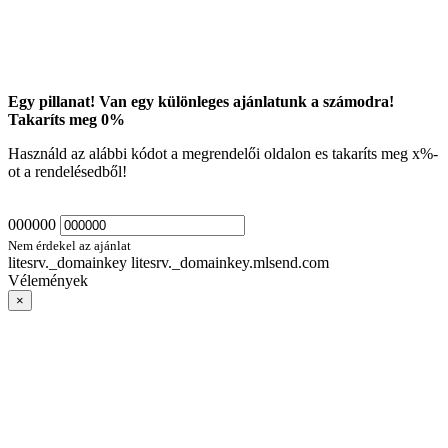
Egy pillanat! Van egy különleges ajánlatunk a számodra!
Takaríts meg
0
%
Használd az alábbi kódot a megrendelői oldalon es takaríts meg
x
%-
ot a rendelésedből!
000000
Nem érdekel az ajánlat
litesrv._domainkey litesrv._domainkey.mlsend.com
Vélemények
×