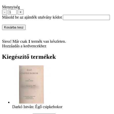
Mennyiség
-
+
Másold be az ajándék utalvány kódot
Kosárba tesz
Siess! Már csak
1
termék van készleten.
Hozzáadás a kedvencekhez
Kiegészítő termékek
Darkó István: Égő csipkebokor