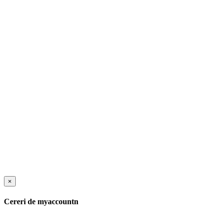
×
Cereri de myaccountn