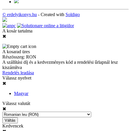
© erdelyikonyv.hu
- Created with
Soldigo
A kosár tartalma
✖
A kosarad üres
Részösszeg:
RON
A szállítási díj és a kedvezményes kód a rendelési űrlapnál lesz
kiszámítva
Rendelés leadása
Válassz nyelvet
✖
Magyar
Válassz valutát
✖
Váltás
Kedvencek