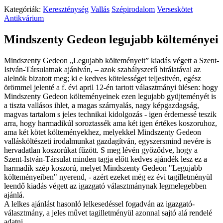
Kategóriák:
Kereszténység
Vallás
Szépirodalom
Verseskötet
Antikvárium
Mindszenty Gedeon legujabb költeményei
Mindszenty Gedeon „Legujabb költeményeit” kiadás végett a Szent-
István-Társulatnak ajánlván, – azok szabályszerű birálatával az
alelnök bizatott meg; ki e kedves kötelességet teljesitvén, egész
örömmel jelenté a f. évi april 12-én tartott választmányi ülésen: hogy
Mindszenty Gedeon költeményeinek ezen legujabb gyüjteményét is
a tiszta vallásos ihlet, a magas szárnyalás, nagy képgazdagság,
magvas tartalom s jeles technikai kidolgozás - igen érdemessé teszik
arra, hogy harmadikúl soroztassék ama két igen értékes koszoruhoz,
ama két kötet költeményekhez, melyekkel Mindszenty Gedeon
vallásköltészeti irodalmunkat gazdagítván, egyszersmind nevére is
hervadatlan koszorúkat fűzött. S meg lévén győződve, hogy a
Szent-István-Társulat minden tagja előtt kedves ajándék lesz ez a
harmadik szép koszorú, melyet Mindszenty Gedeon "Legujabb
költeményeiben" nyerend, - azért ezeket még ez évi tagilletményül
leendő kiadás végett az igazgató választmánynak legmelegebben
ajánlá.
A lelkes ajánlást hasonló lelkesedéssel fogadván az igazgató-
választmány, a jeles művet tagilletményül azonnal sajtó alá rendelé
adatni.