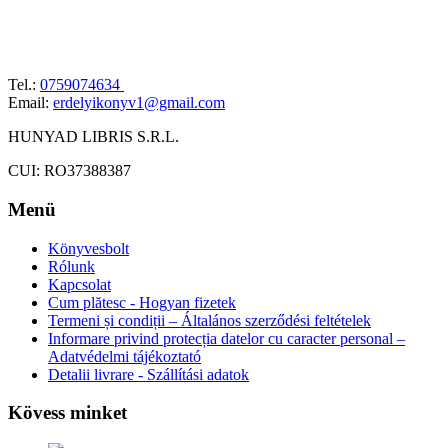
Tel.:
0759074634
Email:
erdelyikonyv1@gmail.com
HUNYAD LIBRIS S.R.L.
CUI: RO37388387
Menü
Könyvesbolt
Rólunk
Kapcsolat
Cum plătesc - Hogyan fizetek
Termeni și condiții – Általános szerződési feltételek
Informare privind protecția datelor cu caracter personal –
Adatvédelmi tájékoztató
Detalii livrare - Szállítási adatok
Kövess minket