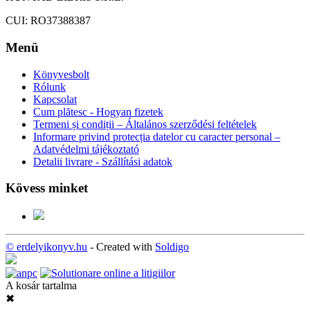
CUI: RO37388387
Menü
Könyvesbolt
Rólunk
Kapcsolat
Cum plătesc - Hogyan fizetek
Termeni și condiții – Általános szerződési feltételek
Informare privind protecția datelor cu caracter personal –
Adatvédelmi tájékoztató
Detalii livrare - Szállítási adatok
Kövess minket
© erdelyikonyv.hu
- Created with
Soldigo
A kosár tartalma
✖