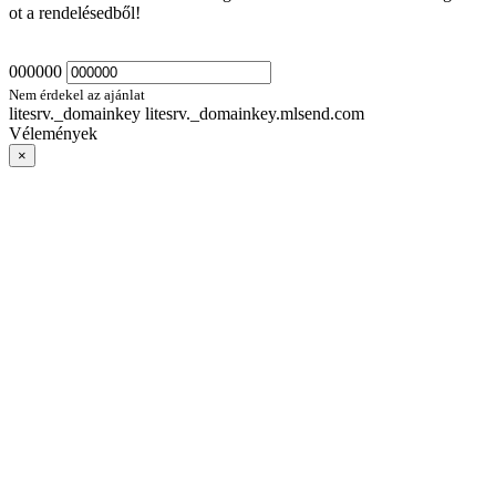
ot a rendelésedből!
000000
Nem érdekel az ajánlat
litesrv._domainkey litesrv._domainkey.mlsend.com
Vélemények
×