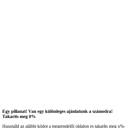
Egy pillanat! Van egy különleges ajánlatunk a számodra!
Takaríts meg
0
%
Használd az alábbi kódot a megrendelői oldalon es takaríts meg
x
%-