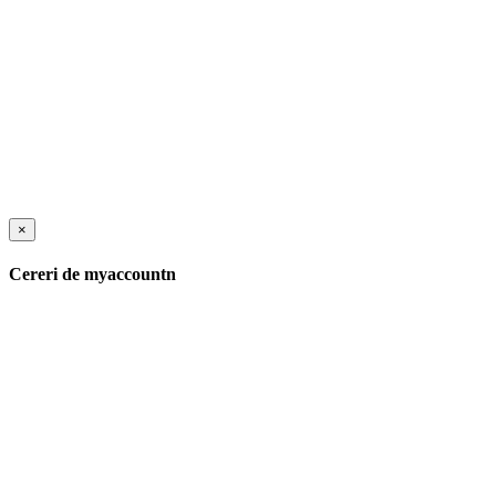
×
Cereri de myaccountn