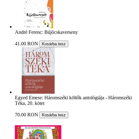
André Ferenc: Bújócskaverseny
41.00 RON
Kosárba tesz
Egyed Emese: Háromszéki költők antológiája - Háromszéki
Téka, 20. kötet
70.00 RON
Kosárba tesz