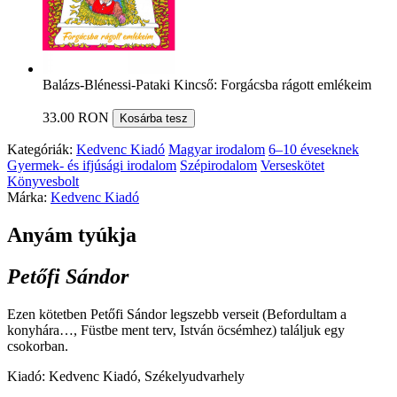
Balázs-Blénessi-Pataki Kincső: Forgácsba rágott emlékeim
33.00 RON
Kosárba tesz
Kategóriák:
Kedvenc Kiadó
Magyar irodalom
6–10 éveseknek
Gyermek- és ifjúsági irodalom
Szépirodalom
Verseskötet
Könyvesbolt
Márka:
Kedvenc Kiadó
Anyám tyúkja
Petőfi Sándor
Ezen kötetben Petőfi Sándor legszebb verseit (Befordultam a
konyhára…, Füstbe ment terv, István öcsémhez) találjuk egy
csokorban.
Kiadó: Kedvenc Kiadó, Székelyudvarhely