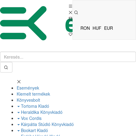
RON
HUF
EUR
Események
Kiemelt termékek
Könyvesbolt
Tortoma Kiadó
Heraldika Könyvkiadó
Vox Cordis
Kárpátia Stúdió Könyvkiadó
Bookart Kiadó