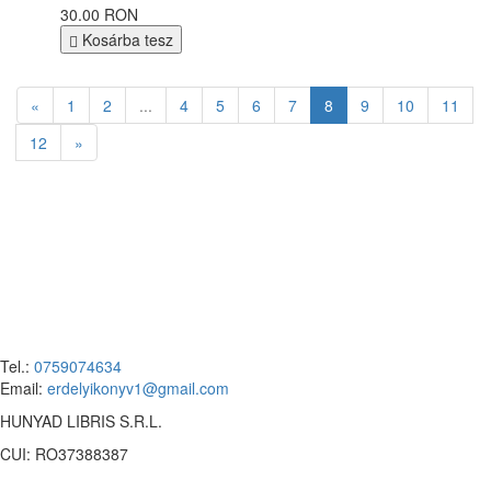
30.00 RON
Kosárba tesz
«
1
2
...
4
5
6
7
8
9
10
11
12
»
Tel.:
0759074634
Email:
erdelyikonyv1@gmail.com
HUNYAD LIBRIS S.R.L.
CUI: RO37388387