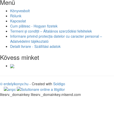
Menü
Könyvesbolt
Rólunk
Kapcsolat
Cum plătesc - Hogyan fizetek
Termeni și condiții – Általános szerződési feltételek
Informare privind protecția datelor cu caracter personal –
Adatvédelmi tájékoztató
Detalii livrare - Szállítási adatok
Kövess minket
© erdelyikonyv.hu
- Created with
Soldigo
litesrv._domainkey litesrv._domainkey.mlsend.com