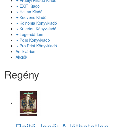
Erdélyi Híradó Kiadó
EXIT Kiadó
Helma Kiadó
Kedvenc Kiadó
Koinónia Könyvkiadó
Kriterion Könyvkiadó
Legendárium
Polis Könyvkiadó
Pro Print Könyvkiadó
Antikvárium
Akciók
Regény
Rejtő Jenő: A láthatatlan