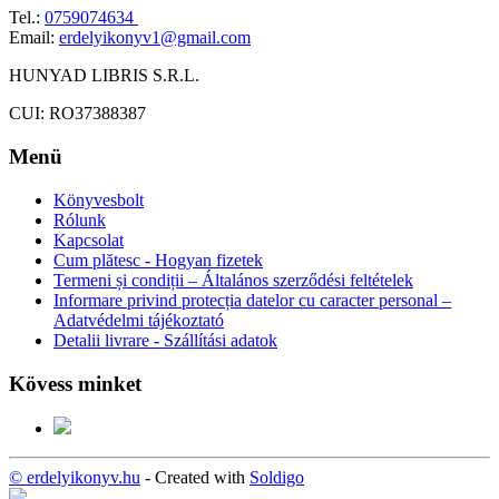
Tel.:
0759074634
Email:
erdelyikonyv1@gmail.com
HUNYAD LIBRIS S.R.L.
CUI: RO37388387
Menü
Könyvesbolt
Rólunk
Kapcsolat
Cum plătesc - Hogyan fizetek
Termeni și condiții – Általános szerződési feltételek
Informare privind protecția datelor cu caracter personal –
Adatvédelmi tájékoztató
Detalii livrare - Szállítási adatok
Kövess minket
© erdelyikonyv.hu
- Created with
Soldigo