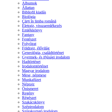
Albumok
Állattan
Bibliofil kiadás
Biológia
Cărți în limba română
Életrajz, visszaemlékezés
Emlékkönyv
Fantasy
Festészet
Folyóirat
Földrajz, élővilág
Geneológia, családtörténet
Gyermek- és ifjúsági irodalom
Hadtörténet
Irodalomtörténet
Magyar irodalom
Mese, népmese
Munkafüzet
Néprajz
Önismeret
Regény
Régészet
Szakácskönyv
Szépirodalom
Szórakoztató irodalom