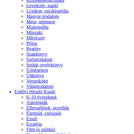
Közlekedéstechnika
Levelezés, napló
Lexikon, enciklopédia
Magyar irodalom
Mese, népmese
Monográfia
Műszaki
Művészet
Próza
Regény
Szakkönyv
Szépirodalom
Szótár, nyelvkönyv
Történelem
Útikönyv
Verseskötet
Világirodalom
Erdélyi Híradó Kiadó
6–10 éveseknek
Antológiák
Elbeszélések, novellák
Életmód, egészség
Esszé
Ezotéria
Film és színház