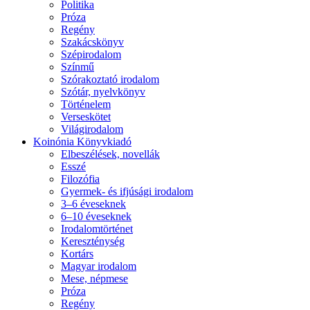
Politika
Próza
Regény
Szakácskönyv
Szépirodalom
Színmű
Szórakoztató irodalom
Szótár, nyelvkönyv
Történelem
Verseskötet
Világirodalom
Koinónia Könyvkiadó
Elbeszélések, novellák
Esszé
Filozófia
Gyermek- és ifjúsági irodalom
3–6 éveseknek
6–10 éveseknek
Irodalomtörténet
Kereszténység
Kortárs
Magyar irodalom
Mese, népmese
Próza
Regény