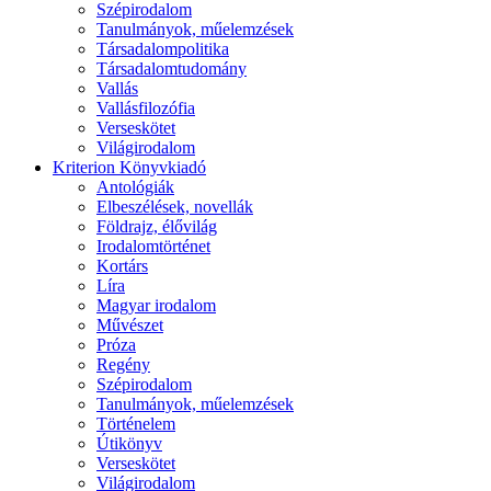
Szépirodalom
Tanulmányok, műelemzések
Társadalompolitika
Társadalomtudomány
Vallás
Vallásfilozófia
Verseskötet
Világirodalom
Kriterion Könyvkiadó
Antológiák
Elbeszélések, novellák
Földrajz, élővilág
Irodalomtörténet
Kortárs
Líra
Magyar irodalom
Művészet
Próza
Regény
Szépirodalom
Tanulmányok, műelemzések
Történelem
Útikönyv
Verseskötet
Világirodalom