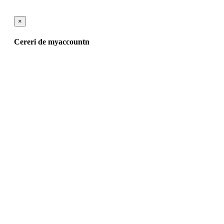
×
Cereri de myaccountn