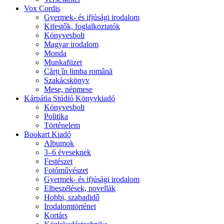
Vox Cordis
Gyermek- és ifjúsági irodalom
Kifestők, foglalkoztatók
Könyvesbolt
Magyar irodalom
Monda
Munkafüzet
Cărți în limba română
Szakácskönyv
Mese, népmese
Kárpátia Stúdió Könyvkiadó
Könyvesbolt
Politika
Történelem
Bookart Kiadó
Albumok
3–6 éveseknek
Festészet
Fotóművészet
Gyermek- és ifjúsági irodalom
Elbeszélések, novellák
Hobbi, szabadidő
Irodalomtörténet
Kortárs