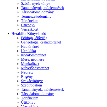
Szótár, nyelvkönyv
Tanulmányok, műelemzések
Társadalomtudomány
Természettudomány
Történelem
Útikönyv
Verseskötet
Heraldika Könyvkiadó
Földrajz, élővilág
Geneológia, családtörténet
Hadtörténet
Heraldika
Irodalomtörténet
Mese, népmese
Munkafüzet
Művelődéstörténet
Néprajz
Regény
Szakácskönyv
Szépirodalom
Tanulmányok, műelemzések
Társadalomtudomány
Történelem
Útikönyv
Verseskötet