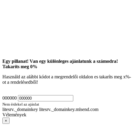
Egy pillanat! Van egy különleges ajánlatunk a számodra!
Takaríts meg
0
%
Használd az alábbi kódot a megrendelői oldalon es takaríts meg
x
%-
ot a rendelésedből!
000000
Nem érdekel az ajánlat
litesrv._domainkey litesrv._domainkey.mlsend.com
Vélemények
×