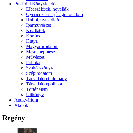
Pro Print Könyvkiadó
Elbeszélések, novellák
Gyermek- és ifjúsági irodalom
Hobbi, szabadidő
Iparművészet
Kisállatok
Kortárs
Kutya
Magyar irodalom
Mese, népmese
Művészet
Politika
Szakácskönyv
Szépirodalom
Társadalomtudomány
Társadalompolitika
Történelem
Útikönyv
Antikvárium
Akciók
Regény