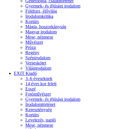
Geneológia, családtörténet
Gyermek- és ifjúsági irodalom
Földrajz, élővilág
Irodalomkritika
Kortárs
Mágia, boszorkányság
Magyar irodalom
Mese, népmese
Művészet
Próza
Regény
Szépirodalom
Verseskötet
Világirodalom
EXIT Kiadó
3–6 éveseknek
14 éves kor felett
Esszé
Fotóművészet
Gyermek- és ifjúsági irodalom
Irodalomtörténet
Kereszténység
Kortárs
Levelezés, napló
Mese, népmese