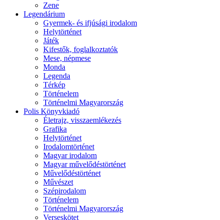
Zene
Legendárium
Gyermek- és ifjúsági irodalom
Helytörténet
Játék
Kifestők, foglalkoztatók
Mese, népmese
Monda
Legenda
Térkép
Történelem
Történelmi Magyarország
Polis Könyvkiadó
Életrajz, visszaemlékezés
Grafika
Helytörténet
Irodalomtörténet
Magyar irodalom
Magyar művelődéstörténet
Művelődéstörténet
Művészet
Szépirodalom
Történelem
Történelmi Magyarország
Verseskötet