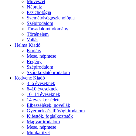
Művészet
Néprajz
Pszichológia
Személyiségpszichológia
Szépirodalom
Társadalomtudomány
Történelem
Vallás
Helma Kiadó
Kortárs
Mese, népmese
Regény
Szépirodalom
Szórakoztató irodalom
Kedvenc Kiadó
3–6 éveseknek
6–10 éveseknek
10–14 éveseknek
14 éves kor felett
Elbeszélések, novellák
Gyermek- és ifjúsági irodalom
Kifestők, foglalkoztatók
Magyar irodalom
Mese, népmese
Munkafüzet