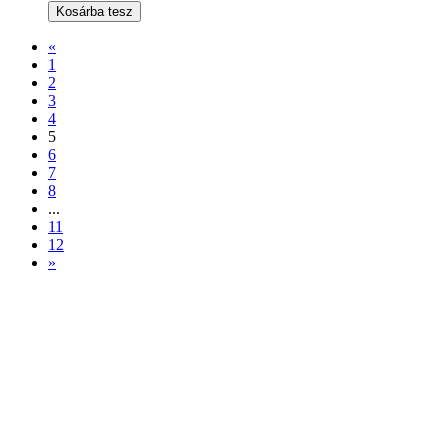
Kosárba tesz
«
1
2
3
4
5
6
7
8
...
11
12
»