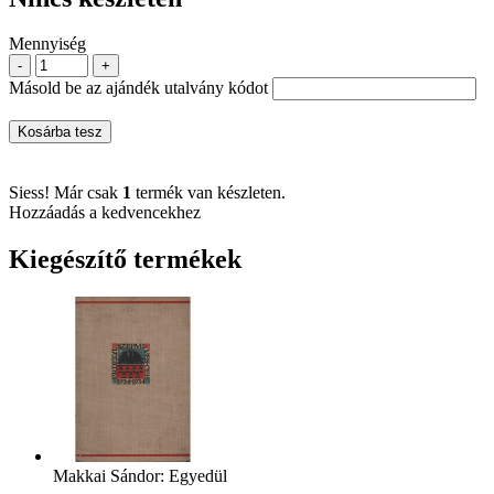
Mennyiség
-
+
Másold be az ajándék utalvány kódot
Kosárba tesz
Siess! Már csak
1
termék van készleten.
Hozzáadás a kedvencekhez
Kiegészítő termékek
Makkai Sándor: Egyedül